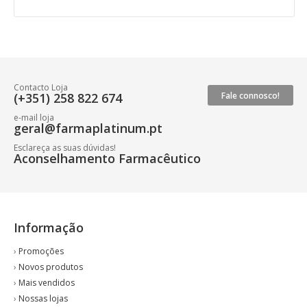
Contacto Loja
(+351) 258 822 674
Fale connosco!
e-mail loja
geral@farmaplatinum.pt
Esclareça as suas dúvidas!
Aconselhamento Farmacêutico
Informação
›
Promoções
›
Novos produtos
›
Mais vendidos
›
Nossas lojas