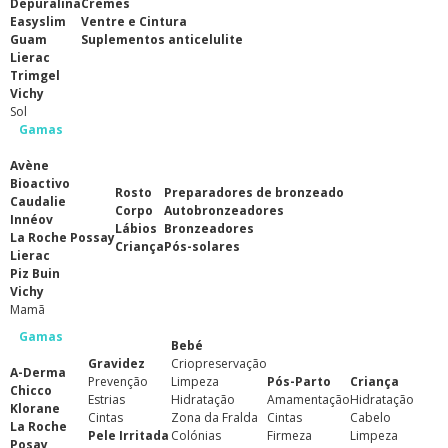
Depuralina
Cremes
Easyslim
Ventre e Cintura
Guam
Suplementos anticelulite
Lierac
Trimgel
Vichy
Sol
Gamas
Avène
Bioactivo
Rosto
Preparadores de bronzeado
Caudalie
Corpo
Autobronzeadores
Innéov
Lábios
Bronzeadores
La Roche Possay
Criança
Pós-solares
Lierac
Piz Buin
Vichy
Mamã
Gamas
Bebé
Gravidez
Criopreservação
A-Derma
Prevenção
Limpeza
Pós-Parto
Criança
Chicco
Estrias
Hidratação
Amamentação
Hidratação
Klorane
Cintas
Zona da Fralda
Cintas
Cabelo
La Roche
Pele Irritada
Colónias
Firmeza
Limpeza
Posay