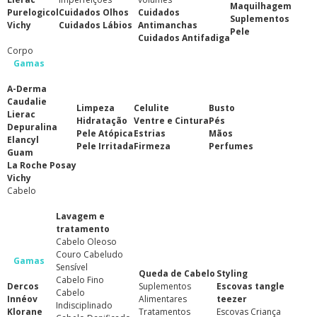
Maquilhagem
Purelogicol
Cuidados Olhos
Cuidados
Suplementos
Vichy
Cuidados Lábios
Antimanchas
Pele
Cuidados Antifadiga
Corpo
Gamas
A-Derma
Caudalie
Limpeza
Celulite
Busto
Lierac
Hidratação
Ventre e Cintura
Pés
Depuralina
Pele Atópica
Estrias
Mãos
Elancyl
Pele Irritada
Firmeza
Perfumes
Guam
La Roche Posay
Vichy
Cabelo
Lavagem e
tratamento
Cabelo Oleoso
Couro Cabeludo
Gamas
Sensível
Queda de Cabelo
Styling
Cabelo Fino
Dercos
Suplementos
Escovas tangle
Cabelo
Innéov
Alimentares
teezer
Indisciplinado
Klorane
Tratamentos
Escovas Criança