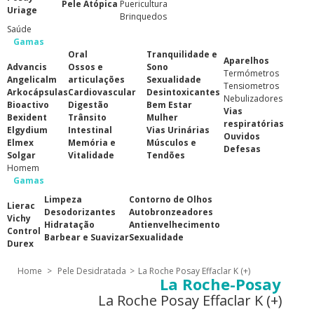
Pele Atópica
Puericultura
Uriage
Brinquedos
Saúde
Gamas
Oral
Tranquilidade e
Aparelhos
Advancis
Ossos e
Sono
Termómetros
Angelicalm
articulações
Sexualidade
Tensiometros
Arkocápsulas
Cardiovascular
Desintoxicantes
Nebulizadores
Bioactivo
Digestão
Bem Estar
Vias
Bexident
Trânsito
Mulher
respiratórias
Elgydium
Intestinal
Vias Urinárias
Ouvidos
Elmex
Memória e
Músculos e
Defesas
Solgar
Vitalidade
Tendões
Homem
Gamas
Limpeza
Contorno de Olhos
Lierac
Desodorizantes
Autobronzeadores
Vichy
Hidratação
Antienvelhecimento
Control
Barbear e Suavizar
Sexualidade
Durex
Home
>
Pele Desidratada
>
La Roche Posay Effaclar K (+)
La Roche-Posay
La Roche Posay Effaclar K (+)