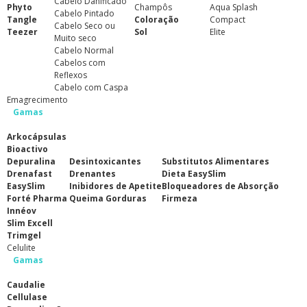
Cabelo Danificado
Phyto
Champôs
Aqua Splash
Cabelo Pintado
Tangle
Coloração
Compact
Cabelo Seco ou
Teezer
Sol
Elite
Muito seco
Cabelo Normal
Cabelos com
Reflexos
Cabelo com Caspa
Emagrecimento
Gamas
Arkocápsulas
Bioactivo
Depuralina
Desintoxicantes
Substitutos Alimentares
Drenafast
Drenantes
Dieta EasySlim
EasySlim
Inibidores de Apetite
Bloqueadores de Absorção
Forté Pharma
Queima Gorduras
Firmeza
Innéov
Slim Excell
Trimgel
Celulite
Gamas
Caudalie
Cellulase