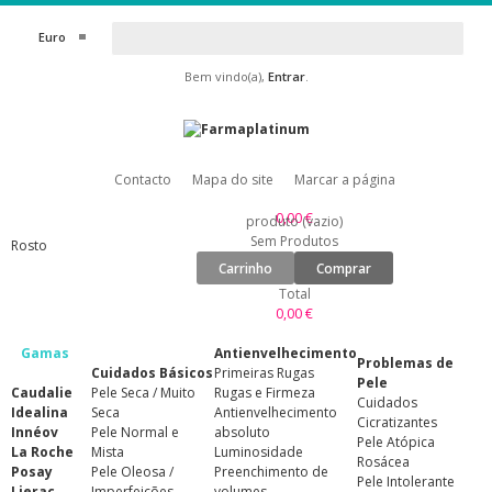
Euro
Bem vindo(a),
Entrar
.
Contacto
Mapa do site
Marcar a página
0,00 €
produto
(vazio)
Sem Produtos
Rosto
Carrinho
Comprar
Total
0,00 €
Gamas
Antienvelhecimento
Problemas de
Cuidados Básicos
Primeiras Rugas
Pele
Caudalie
Pele Seca / Muito
Rugas e Firmeza
Cuidados
Idealina
Seca
Antienvelhecimento
Cicratizantes
Innéov
Pele Normal e
absoluto
Pele Atópica
La Roche
Mista
Luminosidade
Rosácea
Posay
Pele Oleosa /
Preenchimento de
Pele Intolerante
Lierac
Imperfeições
volumes