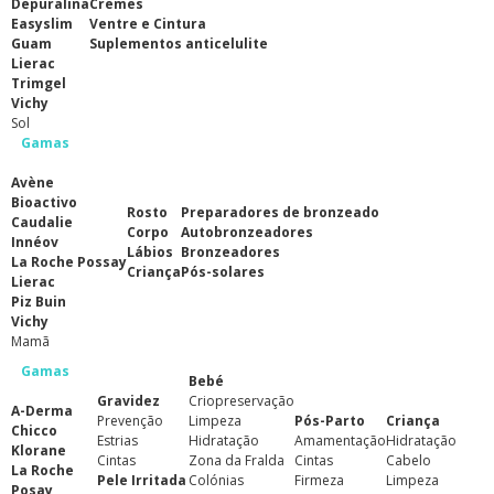
Depuralina
Cremes
Easyslim
Ventre e Cintura
Guam
Suplementos anticelulite
Lierac
Trimgel
Vichy
Sol
Gamas
Avène
Bioactivo
Rosto
Preparadores de bronzeado
Caudalie
Corpo
Autobronzeadores
Innéov
Lábios
Bronzeadores
La Roche Possay
Criança
Pós-solares
Lierac
Piz Buin
Vichy
Mamã
Gamas
Bebé
Gravidez
Criopreservação
A-Derma
Prevenção
Limpeza
Pós-Parto
Criança
Chicco
Estrias
Hidratação
Amamentação
Hidratação
Klorane
Cintas
Zona da Fralda
Cintas
Cabelo
La Roche
Pele Irritada
Colónias
Firmeza
Limpeza
Posay