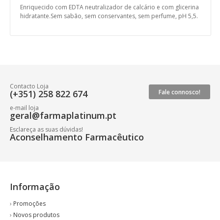
Enriquecido com EDTA neutralizador de calcário e com glicerina
hidratante.Sem sabão, sem conservantes, sem perfume, pH 5,5.
Contacto Loja
(+351) 258 822 674
Fale connosco!
e-mail loja
geral@farmaplatinum.pt
Esclareça as suas dúvidas!
Aconselhamento Farmacêutico
Informação
›
Promoções
›
Novos produtos