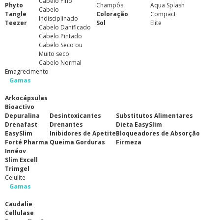
Cabelo Fino
Phyto
Champôs
Aqua Splash
Cabelo
Tangle
Coloração
Compact
Indisciplinado
Teezer
Sol
Elite
Cabelo Danificado
Cabelo Pintado
Cabelo Seco ou
Muito seco
Cabelo Normal
Emagrecimento
Gamas
Arkocápsulas
Bioactivo
Depuralina
Desintoxicantes
Substitutos Alimentares
Drenafast
Drenantes
Dieta EasySlim
EasySlim
Inibidores de Apetite
Bloqueadores de Absorção
Forté Pharma
Queima Gorduras
Firmeza
Innéov
Slim Excell
Trimgel
Celulite
Gamas
Caudalie
Cellulase