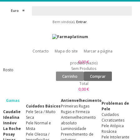
Euro
Bem vindo(a),
Entrar
.
Contacto
Mapa do site
Marcar a página
0,00 €
produto
(vazio)
Sem Produtos
Rosto
Carrinho
Comprar
Total
0,00 €
Gamas
Antienvelhecimento
Problemas de
Cuidados Básicos
Primeiras Rugas
Pele
Caudalie
Pele Seca / Muito
Rugas e Firmeza
Cuidados
Idealina
Seca
Antienvelhecimento
Cicratizantes
Innéov
Pele Normal e
absoluto
Pele Atópica
La Roche
Mista
Luminosidade
Rosácea
Posay
Pele Oleosa /
Preenchimento de
Pele Intolerante
Lierac
Imperfeições
volumes