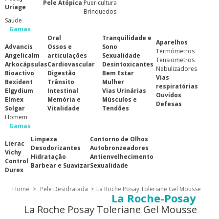
Pele Atópica
Puericultura
Uriage
Brinquedos
Saúde
Gamas
Oral
Tranquilidade e
Aparelhos
Advancis
Ossos e
Sono
Termómetros
Angelicalm
articulações
Sexualidade
Tensiometros
Arkocápsulas
Cardiovascular
Desintoxicantes
Nebulizadores
Bioactivo
Digestão
Bem Estar
Vias
Bexident
Trânsito
Mulher
respiratórias
Elgydium
Intestinal
Vias Urinárias
Ouvidos
Elmex
Memória e
Músculos e
Defesas
Solgar
Vitalidade
Tendões
Homem
Gamas
Limpeza
Contorno de Olhos
Lierac
Desodorizantes
Autobronzeadores
Vichy
Hidratação
Antienvelhecimento
Control
Barbear e Suavizar
Sexualidade
Durex
Home
>
Pele Desidratada
>
La Roche Posay Toleriane Gel Mousse
La Roche-Posay
La Roche Posay Toleriane Gel Mousse