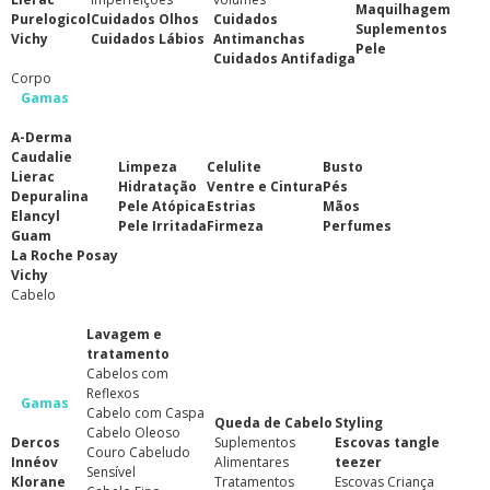
Maquilhagem
Purelogicol
Cuidados Olhos
Cuidados
Suplementos
Vichy
Cuidados Lábios
Antimanchas
Pele
Cuidados Antifadiga
Corpo
Gamas
A-Derma
Caudalie
Limpeza
Celulite
Busto
Lierac
Hidratação
Ventre e Cintura
Pés
Depuralina
Pele Atópica
Estrias
Mãos
Elancyl
Pele Irritada
Firmeza
Perfumes
Guam
La Roche Posay
Vichy
Cabelo
Lavagem e
tratamento
Cabelos com
Reflexos
Gamas
Cabelo com Caspa
Queda de Cabelo
Styling
Cabelo Oleoso
Dercos
Suplementos
Escovas tangle
Couro Cabeludo
Innéov
Alimentares
teezer
Sensível
Klorane
Tratamentos
Escovas Criança