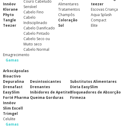
Couro Cabeludo
Innéov
Alimentares
teezer
Sensível
Klorane
Tratamentos
Escovas Criança
Cabelo Fino
Phyto
Champôs
Aqua Splash
Cabelo
Tangle
Coloração
Compact
Indisciplinado
Teezer
Sol
Elite
Cabelo Danificado
Cabelo Pintado
Cabelo Seco ou
Muito seco
Cabelo Normal
Emagrecimento
Gamas
Arkocápsulas
Bioactivo
Depuralina
Desintoxicantes
Substitutos Alimentares
Drenafast
Drenantes
Dieta EasySlim
EasySlim
Inibidores de Apetite
Bloqueadores de Absorção
Forté Pharma
Queima Gorduras
Firmeza
Innéov
Slim Excell
Trimgel
Celulite
Gamas