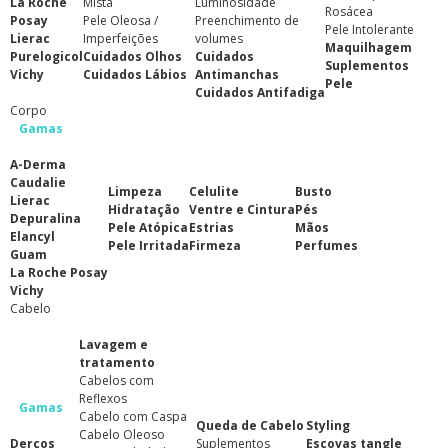
La Roche
Mista
Luminosidade
Rosácea
Posay
Pele Oleosa /
Preenchimento de
Pele Intolerante
Lierac
Imperfeições
volumes
Maquilhagem
Purelogicol
Cuidados Olhos
Cuidados
Suplementos
Vichy
Cuidados Lábios
Antimanchas
Pele
Cuidados Antifadiga
Corpo
Gamas
A-Derma
Caudalie
Limpeza
Celulite
Busto
Lierac
Hidratação
Ventre e Cintura
Pés
Depuralina
Pele Atópica
Estrias
Mãos
Elancyl
Pele Irritada
Firmeza
Perfumes
Guam
La Roche Posay
Vichy
Cabelo
Lavagem e
tratamento
Cabelos com
Reflexos
Gamas
Cabelo com Caspa
Queda de Cabelo
Styling
Cabelo Oleoso
Dercos
Suplementos
Escovas tangle