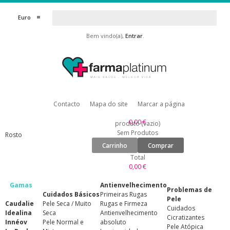
Euro
Bem vindo(a),
Entrar
.
Contacto
Mapa do site
Marcar a página
0,00 €
produto
(vazio)
Sem Produtos
Rosto
Carrinho
Comprar
Total
0,00 €
Gamas
Antienvelhecimento
Problemas de
Cuidados Básicos
Primeiras Rugas
Pele
Caudalie
Pele Seca / Muito
Rugas e Firmeza
Cuidados
Idealina
Seca
Antienvelhecimento
Cicratizantes
Innéov
Pele Normal e
absoluto
Pele Atópica