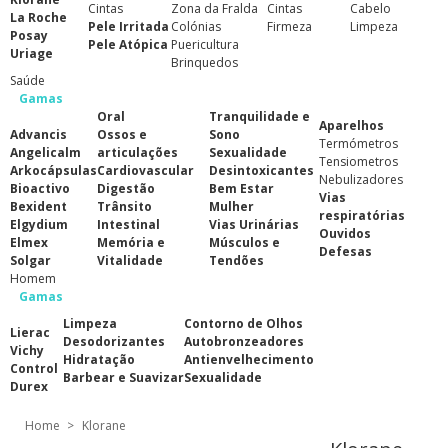
Cintas
Zona da Fralda
Cintas
Cabelo
La Roche
Pele Irritada
Colónias
Firmeza
Limpeza
Posay
Pele Atópica
Puericultura
Uriage
Brinquedos
Saúde
Gamas
Oral
Tranquilidade e
Aparelhos
Advancis
Ossos e
Sono
Termómetros
Angelicalm
articulações
Sexualidade
Tensiometros
Arkocápsulas
Cardiovascular
Desintoxicantes
Nebulizadores
Bioactivo
Digestão
Bem Estar
Vias
Bexident
Trânsito
Mulher
respiratórias
Elgydium
Intestinal
Vias Urinárias
Ouvidos
Elmex
Memória e
Músculos e
Defesas
Solgar
Vitalidade
Tendões
Homem
Gamas
Limpeza
Contorno de Olhos
Lierac
Desodorizantes
Autobronzeadores
Vichy
Hidratação
Antienvelhecimento
Control
Barbear e Suavizar
Sexualidade
Durex
Home
>
Klorane