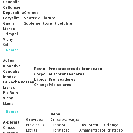
Caudalie
Cellulase
Depuralina
Cremes
Easyslim
Ventre e Cintura
Guam
Suplementos anticelulite
Lierac
Trimgel
Vichy
Sol
Gamas
Avène
Bioactivo
Rosto
Preparadores de bronzeado
Caudalie
Corpo
Autobronzeadores
Innéov
Lábios
Bronzeadores
La Roche Possay
Criança
Pós-solares
Lierac
Piz Buin
Vichy
Mamã
Gamas
Bebé
Gravidez
Criopreservação
A-Derma
Prevenção
Limpeza
Pós-Parto
Criança
Chicco
Estrias
Hidratação
Amamentação
Hidratação
Klorane