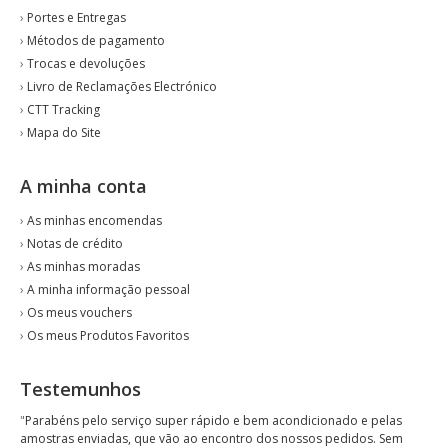
›
Portes e Entregas
›
Métodos de pagamento
›
Trocas e devoluções
›
Livro de Reclamações Electrónico
›
CTT Tracking
›
Mapa do Site
A minha conta
›
As minhas encomendas
›
Notas de crédito
›
As minhas moradas
›
A minha informação pessoal
›
Os meus vouchers
›
Os meus Produtos Favoritos
Testemunhos
"
Parabéns pelo serviço super rápido e bem acondicionado e pelas
amostras enviadas, que vão ao encontro dos nossos pedidos. Sem