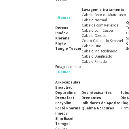
Lavagem e tratamento
Cabelo Seco ou Muito seco
Gamas
Cabelo Normal
Q
Cabelos com Reflexos
Dercos
T
Cabelo com Caspa
Innéov
C
Cabelo Oleoso
Klorane
S
Couro Cabeludo Sensível
Phyto
C
Cabelo Fino
Tangle Teezer
S
Cabelo Indisciplinado
Cabelo Danificado
Cabelo Pintado
Emagrecimento
Gamas
Arkocápsulas
Bioactivo
Depuralina
Desintoxicantes
Subs
Drenafast
Drenantes
Diet
EasySlim
Inibidores de Apetite
Bloq
Forté Pharma
Queima Gorduras
Firm
Innéov
Slim Excell
Trimgel
Celulite