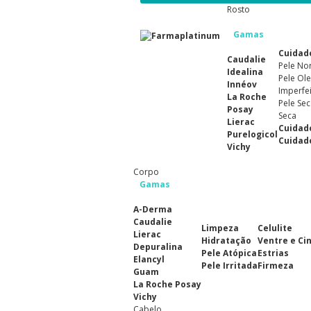
Rosto
Gamas
Cuidad
Caudalie
Pele No
Idealina
Pele Ole
Innéov
Imperfe
La Roche
Pele Sec
Posay
Seca
Lierac
Cuidad
Purelogicol
Cuidad
Vichy
Corpo
Gamas
A-Derma
Caudalie
Limpeza
Celulite
Lierac
Hidratação
Ventre e Ci
Depuralina
Pele Atópica
Estrias
Elancyl
Pele Irritada
Firmeza
Guam
La Roche Posay
Vichy
Cabelo