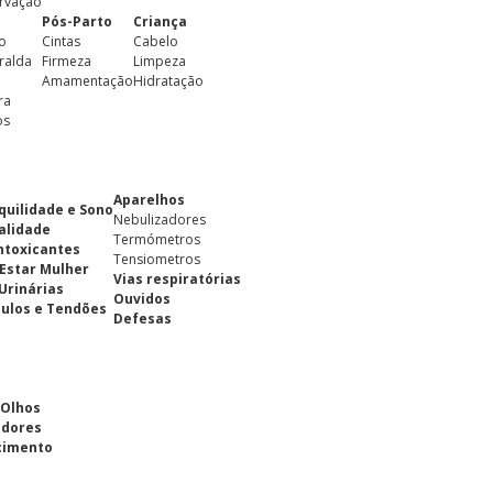
rvação
Pós-Parto
Criança
o
Cintas
Cabelo
ralda
Firmeza
Limpeza
Amamentação
Hidratação
ra
os
Aparelhos
quilidade e Sono
Nebulizadores
alidade
Termómetros
ntoxicantes
Tensiometros
Estar Mulher
Vias respiratórias
 Urinárias
Ouvidos
ulos e Tendões
Defesas
 Olhos
adores
cimento