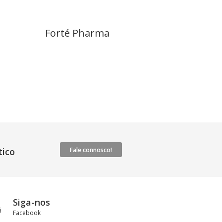
Forté Pharma
ico
Fale connosco!
Siga-nos
á
Facebook