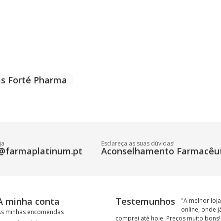
as Forté Pharma
ja
Esclareça as suas dúvidas!
@farmaplatinum.pt
Aconselhamento Farmacêut
A minha conta
Testemunhos
"
A melhor loja
online, onde j
As minhas encomendas
comprei até hoje. Preços muito bons!