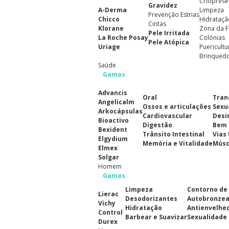
Crioprese
Gravidez
A-Derma
Limpeza
Prevenção Estrias
Chicco
Hidrataçã
Cintas
Klorane
Zona da F
Pele Irritada
La Roche Posay
Colónias
Pele Atópica
Uriage
Puericultu
Brinqued
Saúde
Gamas
Advancis
Oral
Tran
Angelicalm
Ossos e articulações
Sexu
Arkocápsulas
Cardiovascular
Desi
Bioactivo
Digestão
Bem 
Bexident
Trânsito Intestinal
Vias
Elgydium
Memória e Vitalidade
Músc
Elmex
Solgar
Homem
Gamas
Limpeza
Contorno de
Lierac
Desodorizantes
Autobronze
Vichy
Hidratação
Antienvelhe
Control
Barbear e Suavizar
Sexualidade
Durex