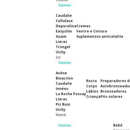
Gamas
Caudalie
Cellulase
Depuralina
Cremes
Easyslim
Ventre e Cintura
Guam
Suplementos anticelulite
Lierac
Trimgel
Vichy
Sol
Gamas
Avène
Bioactivo
Rosto
Preparadores d
Caudalie
Corpo
Autobronzeado
Innéov
Lábios
Bronzeadores
La Roche Possay
Criança
Pós-solares
Lierac
Piz Buin
Vichy
Mamã
Gamas
Bebé