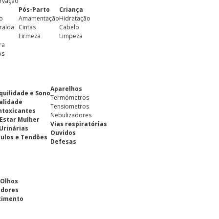
rvação
Pós-Parto
Criança
o
Amamentação
Hidratação
ralda
Cintas
Cabelo
Firmeza
Limpeza
ra
os
Aparelhos
quilidade e Sono
Termómetros
alidade
Tensiometros
ntoxicantes
Nebulizadores
Estar Mulher
Vias respiratórias
 Urinárias
Ouvidos
ulos e Tendões
Defesas
 Olhos
adores
cimento