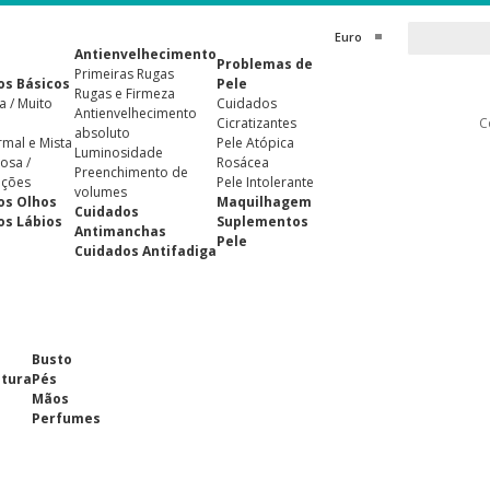
Euro
Antienvelhecimento
Problemas de
Primeiras Rugas
os Básicos
Pele
Rugas e Firmeza
a / Muito
Cuidados
Antienvelhecimento
Cicratizantes
C
absoluto
rmal e Mista
Pele Atópica
Luminosidade
osa /
Rosácea
Preenchimento de
ições
Pele Intolerante
volumes
os Olhos
Maquilhagem
Cuidados
os Lábios
Suplementos
Antimanchas
Pele
Cuidados Antifadiga
Busto
ntura
Pés
Mãos
Perfumes