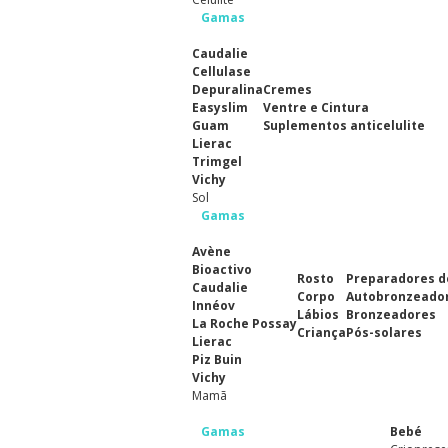
Gamas
Caudalie
Cellulase
Depuralina
Cremes
Easyslim
Ventre e Cintura
Guam
Suplementos anticelulite
Lierac
Trimgel
Vichy
Sol
Gamas
Avène
Bioactivo
Rosto
Preparadores d
Caudalie
Corpo
Autobronzeado
Innéov
Lábios
Bronzeadores
La Roche Possay
Criança
Pós-solares
Lierac
Piz Buin
Vichy
Mamã
Gamas
Bebé