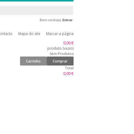
Bem vindo(a),
Entrar
.
ontacto
Mapa do site
Marcar a página
0,00 €
produto
(vazio)
Sem Produtos
Carrinho
Comprar
Total
0,00 €