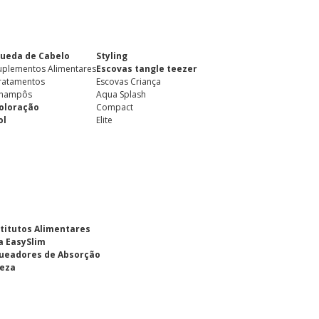
ueda de Cabelo
Styling
uplementos Alimentares
Escovas tangle teezer
ratamentos
Escovas Criança
hampôs
Aqua Splash
oloração
Compact
ol
Elite
titutos Alimentares
a EasySlim
ueadores de Absorção
eza