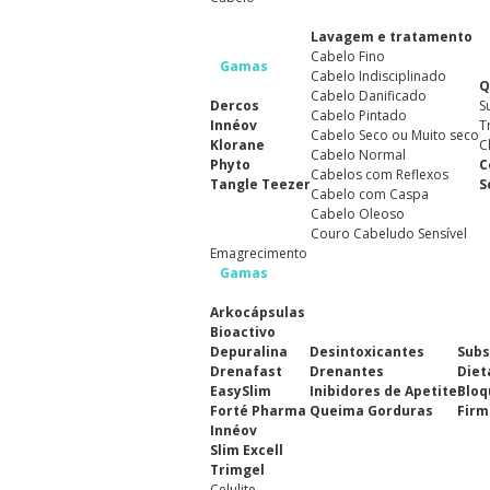
Lavagem e tratamento
Cabelo Fino
Gamas
Cabelo Indisciplinado
Q
Cabelo Danificado
Dercos
S
Cabelo Pintado
Innéov
T
Cabelo Seco ou Muito seco
Klorane
C
Cabelo Normal
Phyto
C
Cabelos com Reflexos
Tangle Teezer
S
Cabelo com Caspa
Cabelo Oleoso
Couro Cabeludo Sensível
Emagrecimento
Gamas
Arkocápsulas
Bioactivo
Depuralina
Desintoxicantes
Subs
Drenafast
Drenantes
Diet
EasySlim
Inibidores de Apetite
Bloq
Forté Pharma
Queima Gorduras
Firm
Innéov
Slim Excell
Trimgel
Celulite