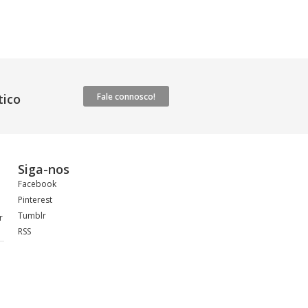
ico
Fale connosco!
Siga-nos
Facebook
Pinterest
a
Tumblr
r
RSS