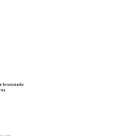
e bronzeado
res