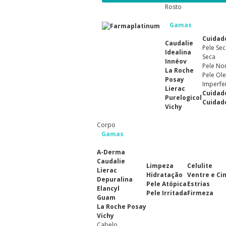
Rosto
Gamas
Cuidad
Caudalie
Pele Sec
Idealina
Seca
Innéov
Pele No
La Roche
Pele Ole
Posay
Imperfe
Lierac
Cuidad
Purelogicol
Cuidad
Vichy
Corpo
Gamas
A-Derma
Caudalie
Limpeza
Celulite
Lierac
Hidratação
Ventre e Ci
Depuralina
Pele Atópica
Estrias
Elancyl
Pele Irritada
Firmeza
Guam
La Roche Posay
Vichy
Cabelo