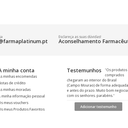
ja
Esclareça as suas dúvidas!
@farmaplatinum.pt
Aconselhamento Farmacêut
A minha conta
Testemunhos
"
Os produtos
comprados
As minhas encomendas
chegaram ao interior do Brasil
otas de crédito
(Campo Mourao) de forma adequad
As minhas moradas
e antes do prazo. Muito bom negocia
com os senhores. parabéns.
"
A minha informação pessoal
Os meus vouchers
Adicionar testemunho
Os meus Produtos Favoritos