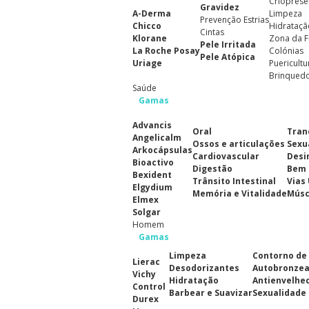
Crioprese
Gravidez
A-Derma
Limpeza
Prevenção Estrias
Chicco
Hidrataçã
Cintas
Klorane
Zona da F
Pele Irritada
La Roche Posay
Colónias
Pele Atópica
Uriage
Puericultu
Brinqued
Saúde
Gamas
Advancis
Oral
Tran
Angelicalm
Ossos e articulações
Sexu
Arkocápsulas
Cardiovascular
Desi
Bioactivo
Digestão
Bem 
Bexident
Trânsito Intestinal
Vias
Elgydium
Memória e Vitalidade
Músc
Elmex
Solgar
Homem
Gamas
Limpeza
Contorno de
Lierac
Desodorizantes
Autobronze
Vichy
Hidratação
Antienvelhe
Control
Barbear e Suavizar
Sexualidade
Durex