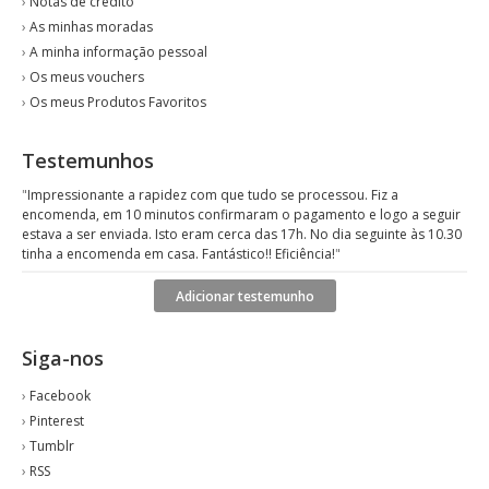
›
Notas de crédito
›
As minhas moradas
›
A minha informação pessoal
›
Os meus vouchers
›
Os meus Produtos Favoritos
Testemunhos
"
Impressionante a rapidez com que tudo se processou. Fiz a
encomenda, em 10 minutos confirmaram o pagamento e logo a seguir
estava a ser enviada. Isto eram cerca das 17h. No dia seguinte às 10.30
tinha a encomenda em casa. Fantástico!! Eficiência!
"
Adicionar testemunho
Siga-nos
›
Facebook
›
Pinterest
›
Tumblr
›
RSS