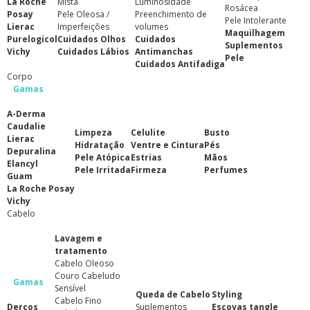
La Roche
Mista
Luminosidade
Rosácea
Posay
Pele Oleosa /
Preenchimento de
Pele Intolerante
Lierac
Imperfeições
volumes
Maquilhagem
Purelogicol
Cuidados Olhos
Cuidados
Suplementos
Vichy
Cuidados Lábios
Antimanchas
Pele
Cuidados Antifadiga
Corpo
Gamas
A-Derma
Caudalie
Limpeza
Celulite
Busto
Lierac
Hidratação
Ventre e Cintura
Pés
Depuralina
Pele Atópica
Estrias
Mãos
Elancyl
Pele Irritada
Firmeza
Perfumes
Guam
La Roche Posay
Vichy
Cabelo
Lavagem e
tratamento
Cabelo Oleoso
Couro Cabeludo
Gamas
Sensível
Queda de Cabelo
Styling
Cabelo Fino
Dercos
Suplementos
Escovas tangle