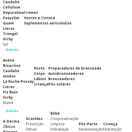
Caudalie
Cellulase
Depuralina
Cremes
Easyslim
Ventre e Cintura
Guam
Suplementos anticelulite
Lierac
Trimgel
Vichy
Sol
Gamas
Avène
Bioactivo
Rosto
Preparadores de bronzeado
Caudalie
Corpo
Autobronzeadores
Innéov
Lábios
Bronzeadores
La Roche Possay
Criança
Pós-solares
Lierac
Piz Buin
Vichy
Mamã
Gamas
Bebé
Gravidez
Criopreservação
A-Derma
Prevenção
Limpeza
Pós-Parto
Criança
Chicco
Estrias
Hidratação
Amamentação
Hidratação
Klorane