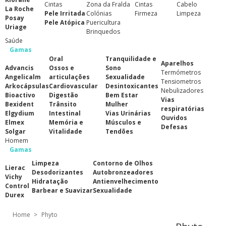
Cintas
Zona da Fralda
Cintas
Cabelo
La Roche
Pele Irritada
Colónias
Firmeza
Limpeza
Posay
Pele Atópica
Puericultura
Uriage
Brinquedos
Saúde
Gamas
Oral
Tranquilidade e
Aparelhos
Advancis
Ossos e
Sono
Termómetros
Angelicalm
articulações
Sexualidade
Tensiometros
Arkocápsulas
Cardiovascular
Desintoxicantes
Nebulizadores
Bioactivo
Digestão
Bem Estar
Vias
Bexident
Trânsito
Mulher
respiratórias
Elgydium
Intestinal
Vias Urinárias
Ouvidos
Elmex
Memória e
Músculos e
Defesas
Solgar
Vitalidade
Tendões
Homem
Gamas
Limpeza
Contorno de Olhos
Lierac
Desodorizantes
Autobronzeadores
Vichy
Hidratação
Antienvelhecimento
Control
Barbear e Suavizar
Sexualidade
Durex
Home
>
Phyto