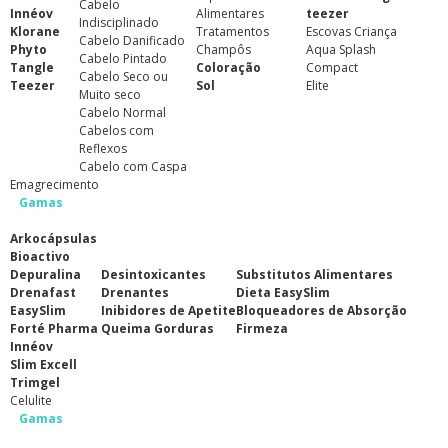
Cabelo
Innéov
Alimentares
teezer
Indisciplinado
Klorane
Tratamentos
Escovas Criança
Cabelo Danificado
Phyto
Champôs
Aqua Splash
Cabelo Pintado
Tangle
Coloração
Compact
Cabelo Seco ou
Teezer
Sol
Elite
Muito seco
Cabelo Normal
Cabelos com
Reflexos
Cabelo com Caspa
Emagrecimento
Gamas
Arkocápsulas
Bioactivo
Depuralina
Desintoxicantes
Substitutos Alimentares
Drenafast
Drenantes
Dieta EasySlim
EasySlim
Inibidores de Apetite
Bloqueadores de Absorção
Forté Pharma
Queima Gorduras
Firmeza
Innéov
Slim Excell
Trimgel
Celulite
Gamas