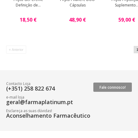
Definição de...
Cápsulas
Suplemento..
18,50 €
48,90 €
59,00 €
« Anterior
Contacto Loja
(+351) 258 822 674
Fale connosco!
e-mail loja
geral@farmaplatinum.pt
Esclareça as suas dúvidas!
Aconselhamento Farmacêutico