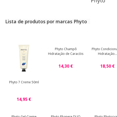
Phyto
Lista de produtos por marcas Phyto
Phyto Champô
Phyto Condicion
Hidratação de Caracóis
Hidratação...
14,30 €
18,50 €
Phyto 7 Creme 50ml
14,95 €
Phyto Gel-Creme
Phyto Phanere DUO
Phyto Phytocy