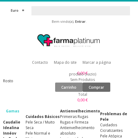
Euro
Bem vindo(a),
Entrar
.
Contacto
Mapa do site
Marcar a página
0,00 €
produto
(vazio)
Sem Produtos
Rosto
Carrinho
Comprar
Total
0,00 €
Gamas
Antienvelhecimento
Problemas de
Cuidados Básicos
Primeiras Rugas
Pele
Caudalie
Pele Seca / Muito
Rugas e Firmeza
Cuidados
Idealina
Seca
Antienvelhecimento
Cicratizantes
Innéov
Pele Normal e
absoluto
Pele Atópica