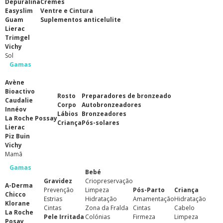
Depuralina
Cremes
Easyslim
Ventre e Cintura
Guam
Suplementos anticelulite
Lierac
Trimgel
Vichy
Sol
Gamas
Avène
Bioactivo
Rosto
Preparadores de bronzeado
Caudalie
Corpo
Autobronzeadores
Innéov
Lábios
Bronzeadores
La Roche Possay
Criança
Pós-solares
Lierac
Piz Buin
Vichy
Mamã
Gamas
Bebé
Gravidez
Criopreservação
A-Derma
Prevenção
Limpeza
Pós-Parto
Criança
Chicco
Estrias
Hidratação
Amamentação
Hidratação
Klorane
Cintas
Zona da Fralda
Cintas
Cabelo
La Roche
Pele Irritada
Colónias
Firmeza
Limpeza
Posay