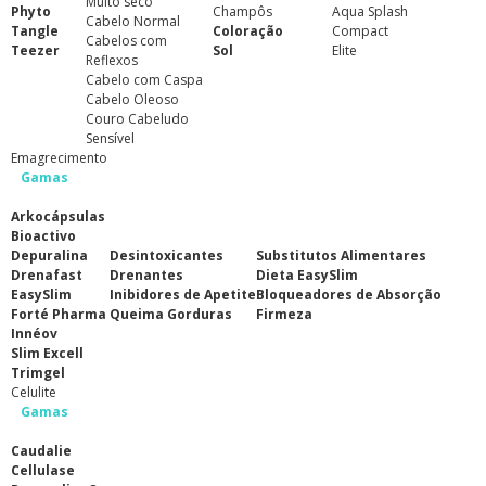
Muito seco
Phyto
Champôs
Aqua Splash
Cabelo Normal
Tangle
Coloração
Compact
Cabelos com
Teezer
Sol
Elite
Reflexos
Cabelo com Caspa
Cabelo Oleoso
Couro Cabeludo
Sensível
Emagrecimento
Gamas
Arkocápsulas
Bioactivo
Depuralina
Desintoxicantes
Substitutos Alimentares
Drenafast
Drenantes
Dieta EasySlim
EasySlim
Inibidores de Apetite
Bloqueadores de Absorção
Forté Pharma
Queima Gorduras
Firmeza
Innéov
Slim Excell
Trimgel
Celulite
Gamas
Caudalie
Cellulase