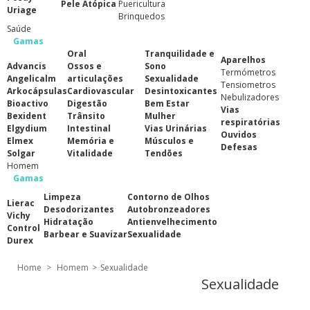
Pele Atópica
Puericultura
Uriage
Brinquedos
Saúde
Gamas
Oral
Tranquilidade e
Aparelhos
Advancis
Ossos e
Sono
Termómetros
Angelicalm
articulações
Sexualidade
Tensiometros
Arkocápsulas
Cardiovascular
Desintoxicantes
Nebulizadores
Bioactivo
Digestão
Bem Estar
Vias
Bexident
Trânsito
Mulher
respiratórias
Elgydium
Intestinal
Vias Urinárias
Ouvidos
Elmex
Memória e
Músculos e
Defesas
Solgar
Vitalidade
Tendões
Homem
Gamas
Limpeza
Contorno de Olhos
Lierac
Desodorizantes
Autobronzeadores
Vichy
Hidratação
Antienvelhecimento
Control
Barbear e Suavizar
Sexualidade
Durex
Home
>
Homem
>
Sexualidade
Sexualidade