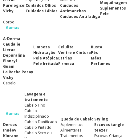
Maquilhagem
Purelogicol
Cuidados Olhos
Cuidados
Suplementos
Vichy
Cuidados Lábios
Antimanchas
Pele
Cuidados Antifadiga
Corpo
Gamas
A-Derma
Caudalie
Limpeza
Celulite
Busto
Lierac
Hidratação
Ventre e Cintura
Pés
Depuralina
Pele Atópica
Estrias
Mãos
Elancyl
Pele Irritada
Firmeza
Perfumes
Guam
La Roche Posay
Vichy
Cabelo
Lavagem e
tratamento
Cabelo Fino
Cabelo
Gamas
Indisciplinado
Queda de Cabelo
Styling
Cabelo Danificado
Dercos
Suplementos
Escovas tangle
Cabelo Pintado
Innéov
Alimentares
teezer
Cabelo Seco ou
Klorane
Tratamentos
Escovas Criança