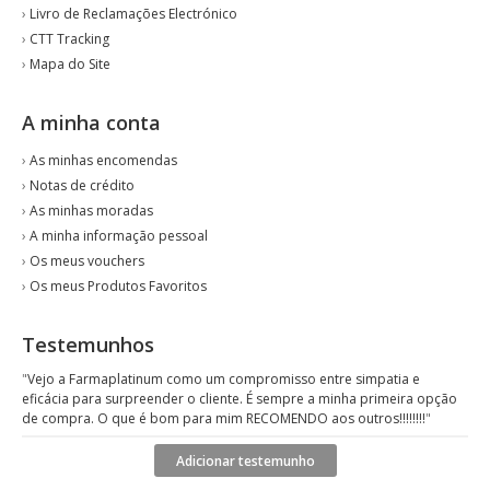
›
Livro de Reclamações Electrónico
›
CTT Tracking
›
Mapa do Site
A minha conta
›
As minhas encomendas
›
Notas de crédito
›
As minhas moradas
›
A minha informação pessoal
›
Os meus vouchers
›
Os meus Produtos Favoritos
Testemunhos
"
Vejo a Farmaplatinum como um compromisso entre simpatia e
eficácia para surpreender o cliente. É sempre a minha primeira opção
de compra. O que é bom para mim RECOMENDO aos outros!!!!!!!!
"
Adicionar testemunho