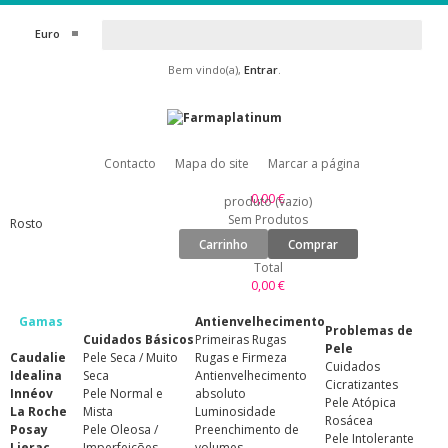
Euro
Bem vindo(a),
Entrar
.
Contacto
Mapa do site
Marcar a página
0,00 €
produto
(vazio)
Sem Produtos
Rosto
Carrinho
Comprar
Total
0,00 €
Gamas
Antienvelhecimento
Problemas de
Cuidados Básicos
Primeiras Rugas
Pele
Caudalie
Pele Seca / Muito
Rugas e Firmeza
Cuidados
Idealina
Seca
Antienvelhecimento
Cicratizantes
Innéov
Pele Normal e
absoluto
Pele Atópica
La Roche
Mista
Luminosidade
Rosácea
Posay
Pele Oleosa /
Preenchimento de
Pele Intolerante
Lierac
Imperfeições
volumes