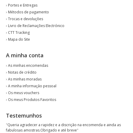
›
Portes e Entregas
›
Métodos de pagamento
›
Trocas e devoluções
›
Livro de Reclamações Electrónico
›
CTT Tracking
›
Mapa do Site
A minha conta
›
As minhas encomendas
›
Notas de crédito
›
As minhas moradas
›
A minha informação pessoal
›
Os meus vouchers
›
Os meus Produtos Favoritos
Testemunhos
"
Queria agradecer a rapidez e a discrição na encomenda e ainda as
fabulosas amostras.Obrigado e até breve
"