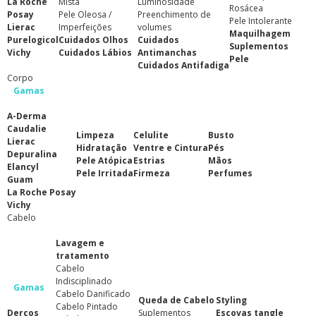
La Roche
Mista
Luminosidade
Rosácea
Posay
Pele Oleosa /
Preenchimento de
Pele Intolerante
Lierac
Imperfeições
volumes
Maquilhagem
Purelogicol
Cuidados Olhos
Cuidados
Suplementos
Vichy
Cuidados Lábios
Antimanchas
Pele
Cuidados Antifadiga
Corpo
Gamas
A-Derma
Caudalie
Limpeza
Celulite
Busto
Lierac
Hidratação
Ventre e Cintura
Pés
Depuralina
Pele Atópica
Estrias
Mãos
Elancyl
Pele Irritada
Firmeza
Perfumes
Guam
La Roche Posay
Vichy
Cabelo
Lavagem e
tratamento
Cabelo
Indisciplinado
Gamas
Cabelo Danificado
Queda de Cabelo
Styling
Cabelo Pintado
Dercos
Suplementos
Escovas tangle