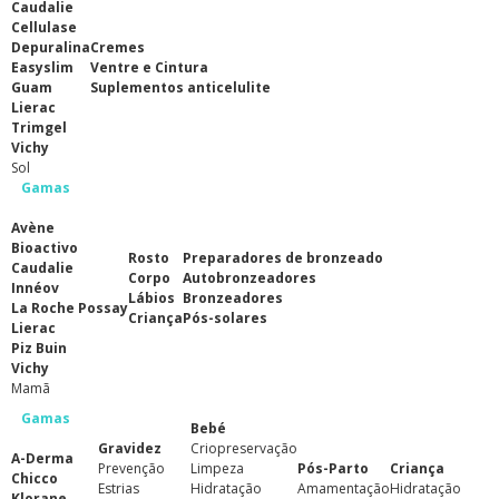
Caudalie
Cellulase
Depuralina
Cremes
Easyslim
Ventre e Cintura
Guam
Suplementos anticelulite
Lierac
Trimgel
Vichy
Sol
Gamas
Avène
Bioactivo
Rosto
Preparadores de bronzeado
Caudalie
Corpo
Autobronzeadores
Innéov
Lábios
Bronzeadores
La Roche Possay
Criança
Pós-solares
Lierac
Piz Buin
Vichy
Mamã
Gamas
Bebé
Gravidez
Criopreservação
A-Derma
Prevenção
Limpeza
Pós-Parto
Criança
Chicco
Estrias
Hidratação
Amamentação
Hidratação
Klorane