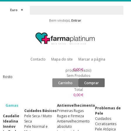
Euro
Bem vindo(a),
Entrar
.
Contacto
Mapa do site
Marcar a página
0,00 €
produto
(vazio)
Sem Produtos
Rosto
Carrinho
Comprar
Total
0,00 €
Gamas
Antienvelhecimento
Problemas de
Cuidados Básicos
Primeiras Rugas
Pele
Caudalie
Pele Seca / Muito
Rugas e Firmeza
Cuidados
Idealina
Seca
Antienvelhecimento
Cicratizantes
Innéov
Pele Normal e
absoluto
Pele Atópica