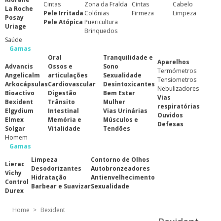
Cintas
Zona da Fralda
Cintas
Cabelo
La Roche
Pele Irritada
Colónias
Firmeza
Limpeza
Posay
Pele Atópica
Puericultura
Uriage
Brinquedos
Saúde
Gamas
Oral
Tranquilidade e
Aparelhos
Advancis
Ossos e
Sono
Termómetros
Angelicalm
articulações
Sexualidade
Tensiometros
Arkocápsulas
Cardiovascular
Desintoxicantes
Nebulizadores
Bioactivo
Digestão
Bem Estar
Vias
Bexident
Trânsito
Mulher
respiratórias
Elgydium
Intestinal
Vias Urinárias
Ouvidos
Elmex
Memória e
Músculos e
Defesas
Solgar
Vitalidade
Tendões
Homem
Gamas
Limpeza
Contorno de Olhos
Lierac
Desodorizantes
Autobronzeadores
Vichy
Hidratação
Antienvelhecimento
Control
Barbear e Suavizar
Sexualidade
Durex
Home
>
Bexident