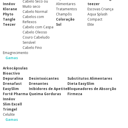
Cabelo Seco ou
Innéov
Alimentares
teezer
Muito seco
Klorane
Tratamentos
Escovas Criança
Cabelo Normal
Phyto
Champôs
Aqua Splash
Cabelos com
Tangle
Coloração
Compact
Reflexos
Teezer
Sol
Elite
Cabelo com Caspa
Cabelo Oleoso
Couro Cabeludo
Sensível
Cabelo Fino
Emagrecimento
Gamas
Arkocápsulas
Bioactivo
Depuralina
Desintoxicantes
Substitutos Alimentares
Drenafast
Drenantes
Dieta EasySlim
EasySlim
Inibidores de Apetite
Bloqueadores de Absorção
Forté Pharma
Queima Gorduras
Firmeza
Innéov
Slim Excell
Trimgel
Celulite
Gamas