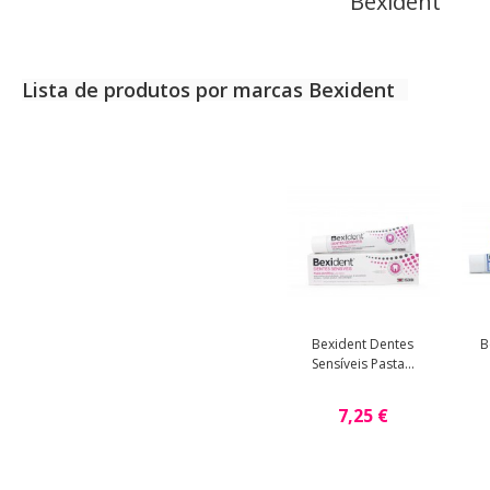
Bexident
Lista de produtos por marcas Bexident
Bexident Dentes
B
Sensíveis Pasta...
7,25 €