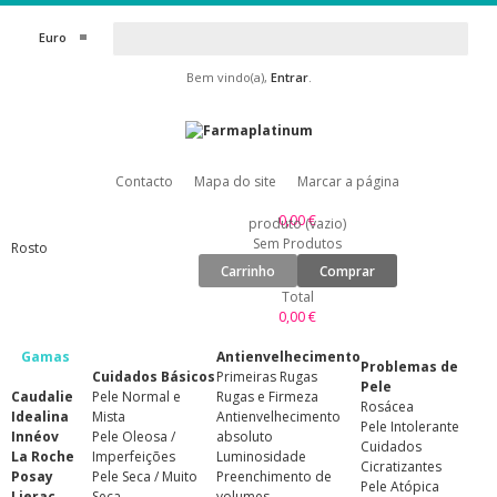
Euro
Bem vindo(a),
Entrar
.
Contacto
Mapa do site
Marcar a página
0,00 €
produto
(vazio)
Sem Produtos
Rosto
Carrinho
Comprar
Total
0,00 €
Gamas
Antienvelhecimento
Problemas de
Cuidados Básicos
Primeiras Rugas
Pele
Caudalie
Pele Normal e
Rugas e Firmeza
Rosácea
Idealina
Mista
Antienvelhecimento
Pele Intolerante
Innéov
Pele Oleosa /
absoluto
Cuidados
La Roche
Imperfeições
Luminosidade
Cicratizantes
Posay
Pele Seca / Muito
Preenchimento de
Pele Atópica
Lierac
Seca
volumes