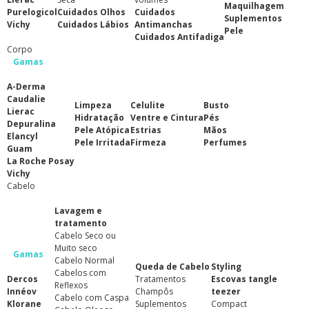
Maquilhagem
Purelogicol
Cuidados Olhos
Cuidados
Suplementos
Vichy
Cuidados Lábios
Antimanchas
Pele
Cuidados Antifadiga
Corpo
Gamas
A-Derma
Caudalie
Limpeza
Celulite
Busto
Lierac
Hidratação
Ventre e Cintura
Pés
Depuralina
Pele Atópica
Estrias
Mãos
Elancyl
Pele Irritada
Firmeza
Perfumes
Guam
La Roche Posay
Vichy
Cabelo
Lavagem e
tratamento
Cabelo Seco ou
Muito seco
Gamas
Cabelo Normal
Queda de Cabelo
Styling
Cabelos com
Dercos
Tratamentos
Escovas tangle
Reflexos
Innéov
Champôs
teezer
Cabelo com Caspa
Klorane
Suplementos
Compact