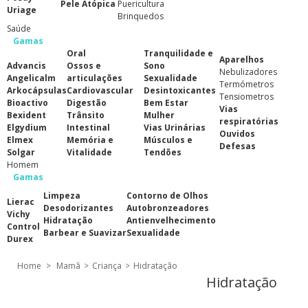
Pele Atópica
Puericultura
Uriage
Brinquedos
Saúde
Gamas
Oral
Tranquilidade e
Aparelhos
Advancis
Ossos e
Sono
Nebulizadores
Angelicalm
articulações
Sexualidade
Termómetros
Arkocápsulas
Cardiovascular
Desintoxicantes
Tensiometros
Bioactivo
Digestão
Bem Estar
Vias
Bexident
Trânsito
Mulher
respiratórias
Elgydium
Intestinal
Vias Urinárias
Ouvidos
Elmex
Memória e
Músculos e
Defesas
Solgar
Vitalidade
Tendões
Homem
Gamas
Limpeza
Contorno de Olhos
Lierac
Desodorizantes
Autobronzeadores
Vichy
Hidratação
Antienvelhecimento
Control
Barbear e Suavizar
Sexualidade
Durex
Home
>
Mamã
>
Criança
>
Hidratação
Hidratação