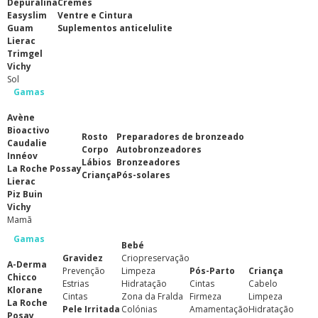
Depuralina
Cremes
Easyslim
Ventre e Cintura
Guam
Suplementos anticelulite
Lierac
Trimgel
Vichy
Sol
Gamas
Avène
Bioactivo
Rosto
Preparadores de bronzeado
Caudalie
Corpo
Autobronzeadores
Innéov
Lábios
Bronzeadores
La Roche Possay
Criança
Pós-solares
Lierac
Piz Buin
Vichy
Mamã
Gamas
Bebé
Gravidez
Criopreservação
A-Derma
Prevenção
Limpeza
Pós-Parto
Criança
Chicco
Estrias
Hidratação
Cintas
Cabelo
Klorane
Cintas
Zona da Fralda
Firmeza
Limpeza
La Roche
Pele Irritada
Colónias
Amamentação
Hidratação
Posay