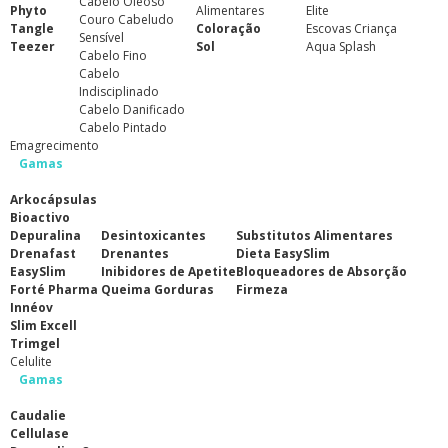
Cabelo Oleoso
Phyto
Alimentares
Elite
Couro Cabeludo
Tangle
Coloração
Escovas Criança
Sensível
Teezer
Sol
Aqua Splash
Cabelo Fino
Cabelo
Indisciplinado
Cabelo Danificado
Cabelo Pintado
Emagrecimento
Gamas
Arkocápsulas
Bioactivo
Depuralina
Desintoxicantes
Substitutos Alimentares
Drenafast
Drenantes
Dieta EasySlim
EasySlim
Inibidores de Apetite
Bloqueadores de Absorção
Forté Pharma
Queima Gorduras
Firmeza
Innéov
Slim Excell
Trimgel
Celulite
Gamas
Caudalie
Cellulase