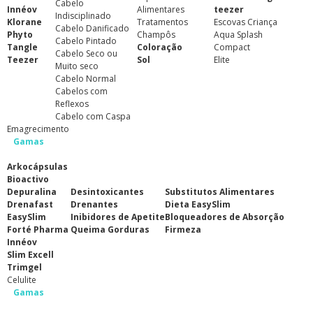
Cabelo
Innéov
Alimentares
teezer
Indisciplinado
Klorane
Tratamentos
Escovas Criança
Cabelo Danificado
Phyto
Champôs
Aqua Splash
Cabelo Pintado
Tangle
Coloração
Compact
Cabelo Seco ou
Teezer
Sol
Elite
Muito seco
Cabelo Normal
Cabelos com
Reflexos
Cabelo com Caspa
Emagrecimento
Gamas
Arkocápsulas
Bioactivo
Depuralina
Desintoxicantes
Substitutos Alimentares
Drenafast
Drenantes
Dieta EasySlim
EasySlim
Inibidores de Apetite
Bloqueadores de Absorção
Forté Pharma
Queima Gorduras
Firmeza
Innéov
Slim Excell
Trimgel
Celulite
Gamas