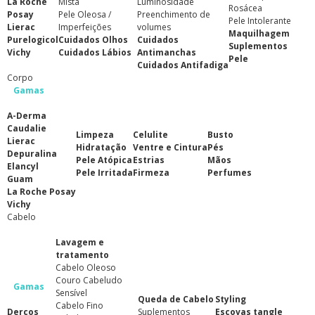
La Roche
Mista
Luminosidade
Rosácea
Posay
Pele Oleosa /
Preenchimento de
Pele Intolerante
Lierac
Imperfeições
volumes
Maquilhagem
Purelogicol
Cuidados Olhos
Cuidados
Suplementos
Vichy
Cuidados Lábios
Antimanchas
Pele
Cuidados Antifadiga
Corpo
Gamas
A-Derma
Caudalie
Limpeza
Celulite
Busto
Lierac
Hidratação
Ventre e Cintura
Pés
Depuralina
Pele Atópica
Estrias
Mãos
Elancyl
Pele Irritada
Firmeza
Perfumes
Guam
La Roche Posay
Vichy
Cabelo
Lavagem e
tratamento
Cabelo Oleoso
Couro Cabeludo
Gamas
Sensível
Queda de Cabelo
Styling
Cabelo Fino
Dercos
Suplementos
Escovas tangle