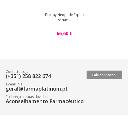
Ducray Neoptide Expert
Sérum...
66,60 €
Contacto Loja
(+351) 258 822 674
Fale connosco!
e-mail loja
geral@farmaplatinum.pt
Esclareça as suas dúvidas!
Aconselhamento Farmacêutico