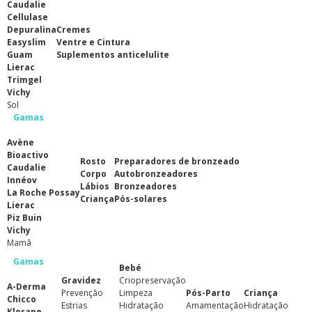
Caudalie
Cellulase
Depuralina
Cremes
Easyslim
Ventre e Cintura
Guam
Suplementos anticelulite
Lierac
Trimgel
Vichy
Sol
Gamas
Avène
Bioactivo
Rosto
Preparadores de bronzeado
Caudalie
Corpo
Autobronzeadores
Innéov
Lábios
Bronzeadores
La Roche Possay
Criança
Pós-solares
Lierac
Piz Buin
Vichy
Mamã
Gamas
Bebé
Gravidez
Criopreservação
A-Derma
Prevenção
Limpeza
Pós-Parto
Criança
Chicco
Estrias
Hidratação
Amamentação
Hidratação
Klorane