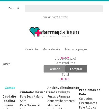
Euro
Bem vindo(a),
Entrar
.
Contacto
Mapa do site
Marcar a página
0,00 €
produto
(vazio)
Sem Produtos
Rosto
Carrinho
Comprar
Total
0,00 €
Gamas
Antienvelhecimento
Problemas de
Cuidados Básicos
Primeiras Rugas
Pele
Caudalie
Pele Seca / Muito
Rugas e Firmeza
Cuidados
Idealina
Seca
Antienvelhecimento
Cicratizantes
Innéov
Pele Normal e
absoluto
Pele Atópica