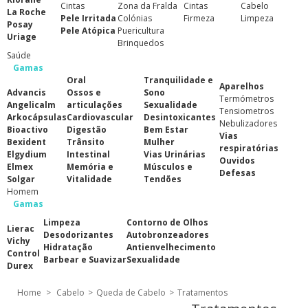
Cintas
Zona da Fralda
Cintas
Cabelo
La Roche
Pele Irritada
Colónias
Firmeza
Limpeza
Posay
Pele Atópica
Puericultura
Uriage
Brinquedos
Saúde
Gamas
Oral
Tranquilidade e
Aparelhos
Advancis
Ossos e
Sono
Termómetros
Angelicalm
articulações
Sexualidade
Tensiometros
Arkocápsulas
Cardiovascular
Desintoxicantes
Nebulizadores
Bioactivo
Digestão
Bem Estar
Vias
Bexident
Trânsito
Mulher
respiratórias
Elgydium
Intestinal
Vias Urinárias
Ouvidos
Elmex
Memória e
Músculos e
Defesas
Solgar
Vitalidade
Tendões
Homem
Gamas
Limpeza
Contorno de Olhos
Lierac
Desodorizantes
Autobronzeadores
Vichy
Hidratação
Antienvelhecimento
Control
Barbear e Suavizar
Sexualidade
Durex
Home
>
Cabelo
>
Queda de Cabelo
>
Tratamentos