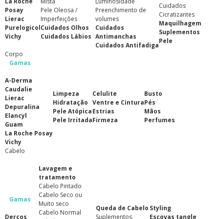
La Roche
Mista
Luminosidade
Cuidados
Posay
Pele Oleosa /
Preenchimento de
Cicratizantes
Lierac
Imperfeições
volumes
Maquilhagem
Purelogicol
Cuidados Olhos
Cuidados
Suplementos
Vichy
Cuidados Lábios
Antimanchas
Pele
Cuidados Antifadiga
Corpo
Gamas
A-Derma
Caudalie
Limpeza
Celulite
Busto
Lierac
Hidratação
Ventre e Cintura
Pés
Depuralina
Pele Atópica
Estrias
Mãos
Elancyl
Pele Irritada
Firmeza
Perfumes
Guam
La Roche Posay
Vichy
Cabelo
Lavagem e
tratamento
Cabelo Pintado
Cabelo Seco ou
Gamas
Muito seco
Queda de Cabelo
Styling
Cabelo Normal
Dercos
Suplementos
Escovas tangle