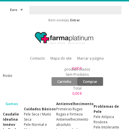
Euro
Bem vindo(a),
Entrar
.
Contacto
Mapa do site
Marcar a página
0,00 €
produto
(vazio)
Sem Produtos
Rosto
Carrinho
Comprar
Total
0,00 €
Gamas
Antienvelhecimento
Problemas de
Cuidados Básicos
Primeiras Rugas
Pele
Caudalie
Pele Seca / Muito
Rugas e Firmeza
Pele Atópica
Idealina
Seca
Antienvelhecimento
Rosácea
Innéov
Pele Normal e
absoluto
Pele Intolerante