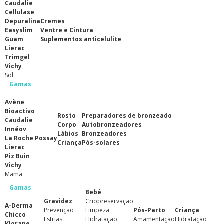
Caudalie
Cellulase
Depuralina
Cremes
Easyslim
Ventre e Cintura
Guam
Suplementos anticelulite
Lierac
Trimgel
Vichy
Sol
Gamas
Avène
Bioactivo
Rosto
Preparadores de bronzeado
Caudalie
Corpo
Autobronzeadores
Innéov
Lábios
Bronzeadores
La Roche Possay
Criança
Pós-solares
Lierac
Piz Buin
Vichy
Mamã
Gamas
Bebé
Gravidez
Criopreservação
A-Derma
Prevenção
Limpeza
Pós-Parto
Criança
Chicco
Estrias
Hidratação
Amamentação
Hidratação
Klorane