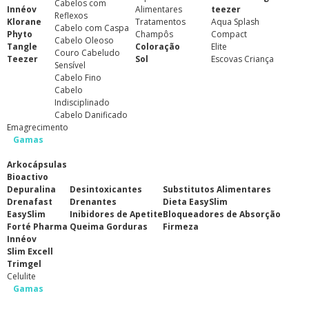
Cabelos com
Innéov
Alimentares
teezer
Reflexos
Klorane
Tratamentos
Aqua Splash
Cabelo com Caspa
Phyto
Champôs
Compact
Cabelo Oleoso
Tangle
Coloração
Elite
Couro Cabeludo
Teezer
Sol
Escovas Criança
Sensível
Cabelo Fino
Cabelo
Indisciplinado
Cabelo Danificado
Emagrecimento
Gamas
Arkocápsulas
Bioactivo
Depuralina
Desintoxicantes
Substitutos Alimentares
Drenafast
Drenantes
Dieta EasySlim
EasySlim
Inibidores de Apetite
Bloqueadores de Absorção
Forté Pharma
Queima Gorduras
Firmeza
Innéov
Slim Excell
Trimgel
Celulite
Gamas