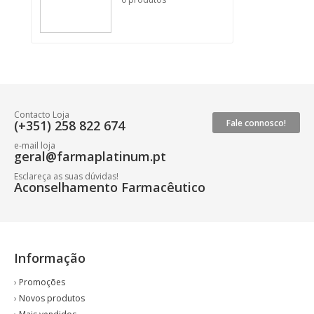
Contacto Loja
(+351) 258 822 674
Fale connosco!
e-mail loja
geral@farmaplatinum.pt
Esclareça as suas dúvidas!
Aconselhamento Farmacêutico
Informação
›
Promoções
›
Novos produtos