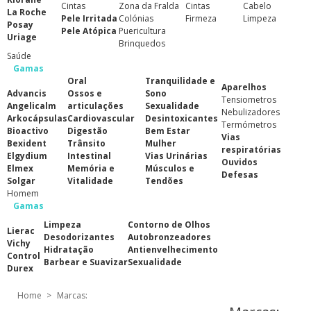
Cintas
Zona da Fralda
Cintas
Cabelo
La Roche
Pele Irritada
Colónias
Firmeza
Limpeza
Posay
Pele Atópica
Puericultura
Uriage
Brinquedos
Saúde
Gamas
Oral
Tranquilidade e
Aparelhos
Advancis
Ossos e
Sono
Tensiometros
Angelicalm
articulações
Sexualidade
Nebulizadores
Arkocápsulas
Cardiovascular
Desintoxicantes
Termómetros
Bioactivo
Digestão
Bem Estar
Vias
Bexident
Trânsito
Mulher
respiratórias
Elgydium
Intestinal
Vias Urinárias
Ouvidos
Elmex
Memória e
Músculos e
Defesas
Solgar
Vitalidade
Tendões
Homem
Gamas
Limpeza
Contorno de Olhos
Lierac
Desodorizantes
Autobronzeadores
Vichy
Hidratação
Antienvelhecimento
Control
Barbear e Suavizar
Sexualidade
Durex
Home
>
Marcas: