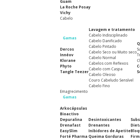
Guam
La Roche Posay
Vichy
Cabelo
Lavagem e tratamento
Cabelo Indisciplinado
Gamas
Cabelo Danificado
Q
Cabelo Pintado
Dercos
S
Cabelo Seco ou Muito seco
Innéov
T
Cabelo Normal
Klorane
C
Cabelos com Reflexos
Phyto
C
Cabelo com Caspa
Tangle Teezer
S
Cabelo Oleoso
Couro Cabeludo Sensível
Cabelo Fino
Emagrecimento
Gamas
Arkocápsulas
Bioactivo
Depuralina
Desintoxicantes
Subs
Drenafast
Drenantes
Diet
EasySlim
Inibidores de Apetite
Bloq
Forté Pharma
Queima Gorduras
Firm