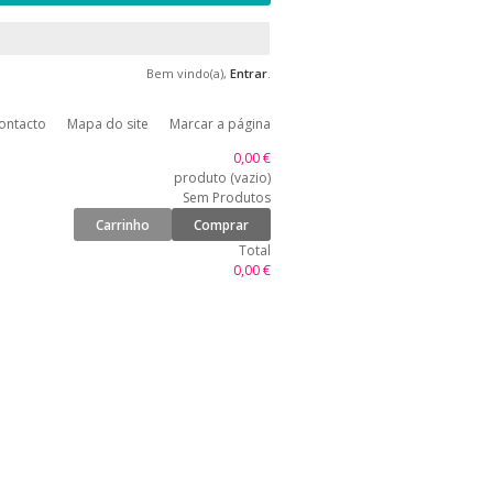
Bem vindo(a),
Entrar
.
ontacto
Mapa do site
Marcar a página
0,00 €
produto
(vazio)
Sem Produtos
Carrinho
Comprar
Total
0,00 €