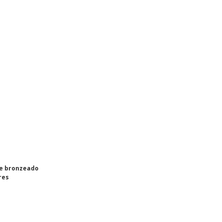
e bronzeado
res