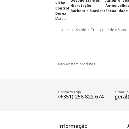
Desodorizantes
Autobronze
Vichy
Hidratação
Antienvelhe
Control
Barbear e Suavizar
Sexualidade
Durex
Marcas
Home
>
Saúde
>
Tranquilidade e Sono
Não existem produtos
Contacto Loja
e-mail lo
(+351) 258 822 674
geral
Informação