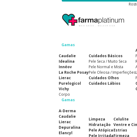
Rost
Gamas
Caudalie
Cuidados Básicos
Idealina
Pele Seca / Muito Seca
Innéov
Pele Normal e Mista
La Roche Posay
Pele Oleosa / Imperfeições
Lierac
Cuidados Olhos
Purelogicol
Cuidados Lábios
Vichy
Corpo
Gamas
A-Derma
Caudalie
Limpeza
Celulite
Lierac
Hidratação
Ventre e Ci
Depuralina
Pele Atópica
Estrias
Elancyl
Pele Irritada
Firmeza