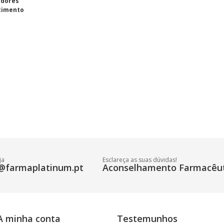
adores
cimento
ja
Esclareça as suas dúvidas!
@farmaplatinum.pt
Aconselhamento Farmacêut
A minha conta
Testemunhos