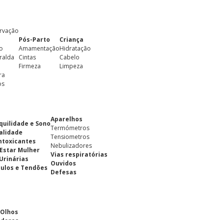
rvação
Pós-Parto
Criança
o
Amamentação
Hidratação
ralda
Cintas
Cabelo
Firmeza
Limpeza
ra
os
Aparelhos
quilidade e Sono
Termómetros
alidade
Tensiometros
ntoxicantes
Nebulizadores
Estar Mulher
Vias respiratórias
 Urinárias
Ouvidos
ulos e Tendões
Defesas
 Olhos