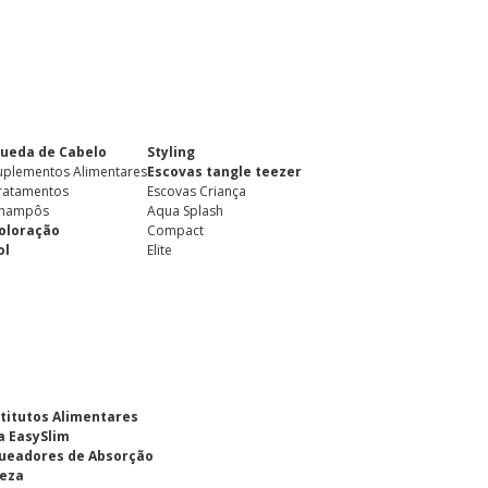
ueda de Cabelo
Styling
uplementos Alimentares
Escovas tangle teezer
ratamentos
Escovas Criança
hampôs
Aqua Splash
oloração
Compact
ol
Elite
titutos Alimentares
a EasySlim
ueadores de Absorção
eza