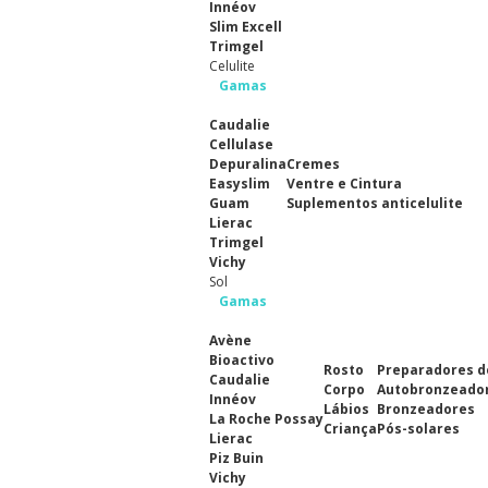
Innéov
Slim Excell
Trimgel
Celulite
Gamas
Caudalie
Cellulase
Depuralina
Cremes
Easyslim
Ventre e Cintura
Guam
Suplementos anticelulite
Lierac
Trimgel
Vichy
Sol
Gamas
Avène
Bioactivo
Rosto
Preparadores d
Caudalie
Corpo
Autobronzeado
Innéov
Lábios
Bronzeadores
La Roche Possay
Criança
Pós-solares
Lierac
Piz Buin
Vichy