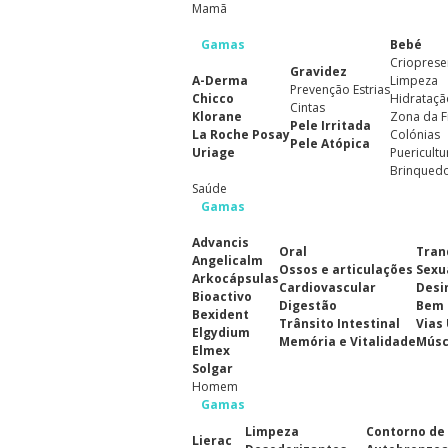
Mamã
Gamas
Bebé
Crioprese
Gravidez
A-Derma
Limpeza
Prevenção Estrias
Chicco
Hidrataçã
Cintas
Klorane
Zona da F
Pele Irritada
La Roche Posay
Colónias
Pele Atópica
Uriage
Puericultu
Brinqued
Saúde
Gamas
Advancis
Oral
Tran
Angelicalm
Ossos e articulações
Sexu
Arkocápsulas
Cardiovascular
Desi
Bioactivo
Digestão
Bem 
Bexident
Trânsito Intestinal
Vias
Elgydium
Memória e Vitalidade
Músc
Elmex
Solgar
Homem
Gamas
Limpeza
Contorno de
Lierac