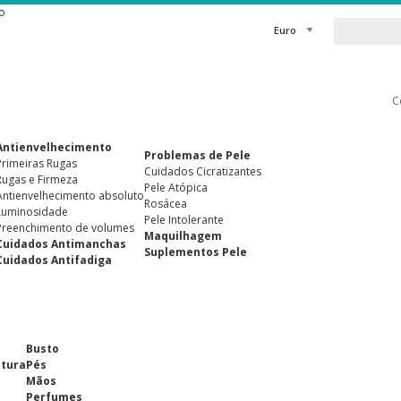
o
Euro
C
Antienvelhecimento
Problemas de Pele
Primeiras Rugas
Cuidados Cicratizantes
Rugas e Firmeza
Pele Atópica
Antienvelhecimento absoluto
Rosácea
Luminosidade
Pele Intolerante
Preenchimento de volumes
Maquilhagem
Cuidados Antimanchas
Suplementos Pele
Cuidados Antifadiga
Busto
ntura
Pés
Mãos
Perfumes