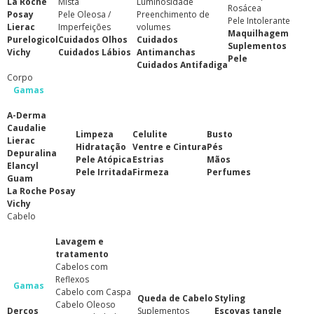
La Roche
Mista
Luminosidade
Rosácea
Posay
Pele Oleosa /
Preenchimento de
Pele Intolerante
Lierac
Imperfeições
volumes
Maquilhagem
Purelogicol
Cuidados Olhos
Cuidados
Suplementos
Vichy
Cuidados Lábios
Antimanchas
Pele
Cuidados Antifadiga
Corpo
Gamas
A-Derma
Caudalie
Limpeza
Celulite
Busto
Lierac
Hidratação
Ventre e Cintura
Pés
Depuralina
Pele Atópica
Estrias
Mãos
Elancyl
Pele Irritada
Firmeza
Perfumes
Guam
La Roche Posay
Vichy
Cabelo
Lavagem e
tratamento
Cabelos com
Reflexos
Gamas
Cabelo com Caspa
Queda de Cabelo
Styling
Cabelo Oleoso
Dercos
Suplementos
Escovas tangle