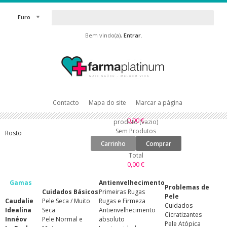
Euro
Bem vindo(a),
Entrar
.
Contacto
Mapa do site
Marcar a página
0,00 €
produto
(vazio)
Sem Produtos
Rosto
Carrinho
Comprar
Total
0,00 €
Gamas
Antienvelhecimento
Problemas de
Cuidados Básicos
Primeiras Rugas
Pele
Caudalie
Pele Seca / Muito
Rugas e Firmeza
Cuidados
Idealina
Seca
Antienvelhecimento
Cicratizantes
Innéov
Pele Normal e
absoluto
Pele Atópica