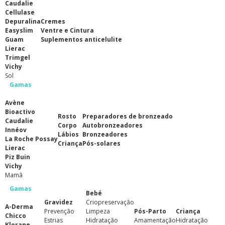
Caudalie
Cellulase
Depuralina
Cremes
Easyslim
Ventre e Cintura
Guam
Suplementos anticelulite
Lierac
Trimgel
Vichy
Sol
Gamas
Avène
Bioactivo
Rosto
Preparadores de bronzeado
Caudalie
Corpo
Autobronzeadores
Innéov
Lábios
Bronzeadores
La Roche Possay
Criança
Pós-solares
Lierac
Piz Buin
Vichy
Mamã
Gamas
Bebé
Gravidez
Criopreservação
A-Derma
Prevenção
Limpeza
Pós-Parto
Criança
Chicco
Estrias
Hidratação
Amamentação
Hidratação
Klorane