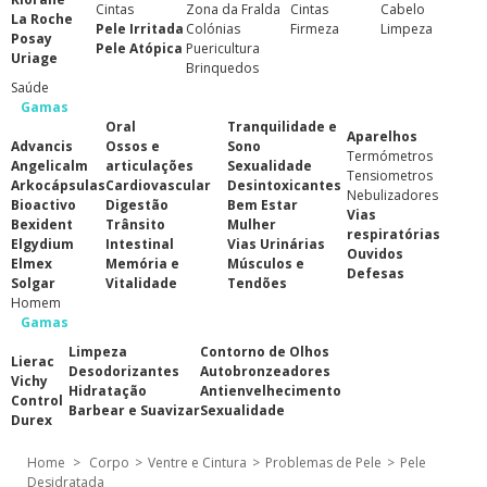
Cintas
Zona da Fralda
Cintas
Cabelo
La Roche
Pele Irritada
Colónias
Firmeza
Limpeza
Posay
Pele Atópica
Puericultura
Uriage
Brinquedos
Saúde
Gamas
Oral
Tranquilidade e
Aparelhos
Advancis
Ossos e
Sono
Termómetros
Angelicalm
articulações
Sexualidade
Tensiometros
Arkocápsulas
Cardiovascular
Desintoxicantes
Nebulizadores
Bioactivo
Digestão
Bem Estar
Vias
Bexident
Trânsito
Mulher
respiratórias
Elgydium
Intestinal
Vias Urinárias
Ouvidos
Elmex
Memória e
Músculos e
Defesas
Solgar
Vitalidade
Tendões
Homem
Gamas
Limpeza
Contorno de Olhos
Lierac
Desodorizantes
Autobronzeadores
Vichy
Hidratação
Antienvelhecimento
Control
Barbear e Suavizar
Sexualidade
Durex
Home
>
Corpo
>
Ventre e Cintura
>
Problemas de Pele
>
Pele
Desidratada