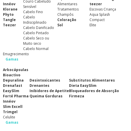
Couro Cabeludo
Innéov
Alimentares
teezer
Sensível
Klorane
Tratamentos
Escovas Criança
Cabelo Fino
Phyto
Champôs
Aqua Splash
Cabelo
Tangle
Coloração
Compact
Indisciplinado
Teezer
Sol
Elite
Cabelo Danificado
Cabelo Pintado
Cabelo Seco ou
Muito seco
Cabelo Normal
Emagrecimento
Gamas
Arkocápsulas
Bioactivo
Depuralina
Desintoxicantes
Substitutos Alimentares
Drenafast
Drenantes
Dieta EasySlim
EasySlim
Inibidores de Apetite
Bloqueadores de Absorção
Forté Pharma
Queima Gorduras
Firmeza
Innéov
Slim Excell
Trimgel
Celulite
Gamas