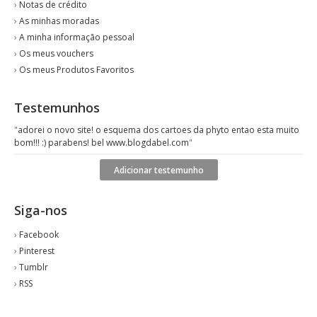
›
Notas de crédito
›
As minhas moradas
›
A minha informação pessoal
›
Os meus vouchers
›
Os meus Produtos Favoritos
Testemunhos
"
adorei o novo site! o esquema dos cartoes da phyto entao esta muito
bom!!! :) parabens! bel www.blogdabel.com
"
Adicionar testemunho
Siga-nos
›
Facebook
›
Pinterest
›
Tumblr
›
RSS