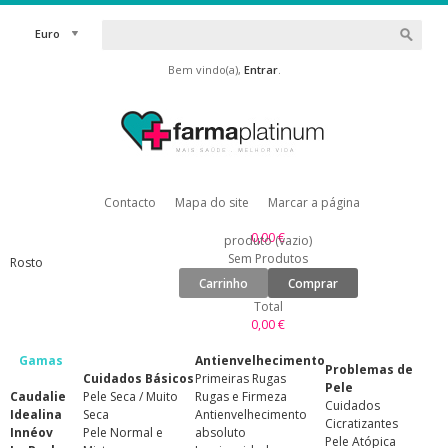
Euro
Bem vindo(a),
Entrar
.
Contacto
Mapa do site
Marcar a página
0,00 €
produto
(vazio)
Sem Produtos
Rosto
Carrinho
Comprar
Total
0,00 €
Gamas
Antienvelhecimento
Problemas de
Cuidados Básicos
Primeiras Rugas
Pele
Caudalie
Pele Seca / Muito
Rugas e Firmeza
Cuidados
Idealina
Seca
Antienvelhecimento
Cicratizantes
Innéov
Pele Normal e
absoluto
Pele Atópica