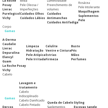
La Roche
Mista
Luminosidade
Rosácea
Posay
Pele Oleosa /
Preenchimento de
Pele Intolerante
Lierac
Imperfeições
volumes
Maquilhagem
Purelogicol
Cuidados Olhos
Cuidados
Suplementos
Vichy
Cuidados Lábios
Antimanchas
Pele
Cuidados Antifadiga
Corpo
Gamas
A-Derma
Caudalie
Limpeza
Celulite
Busto
Lierac
Hidratação
Ventre e Cintura
Pés
Depuralina
Pele Atópica
Estrias
Mãos
Elancyl
Pele Irritada
Firmeza
Perfumes
Guam
La Roche Posay
Vichy
Cabelo
Lavagem e
tratamento
Cabelo
Indisciplinado
Gamas
Cabelo Danificado
Queda de Cabelo
Styling
Cabelo Pintado
Dercos
Suplementos
Escovas tangle