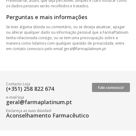
Pretende-se, assim, que seja percetível, simples e claro mostrar como
os dados pessoais serão recolhidos e tratados.
Perguntas e mais informações
Se tiver alguma dúvida ou comentário, ou se deseja atualizar, apagar
ou alterar qualquer dado ou informação pessoal que a FarmaPlatinum
tenha relacionada consigo, ou se tem uma preocupação sobre a
maneira como lidamos com qualquer questão de privacidade, entre
em contato connosco pelo email geral@farmaplatinum.pt
Contacto Loja
(+351) 258 822 674
Fale connosco!
e-mail loja
geral@farmaplatinum.pt
Esclareça as suas dúvidas!
Aconselhamento Farmacêutico