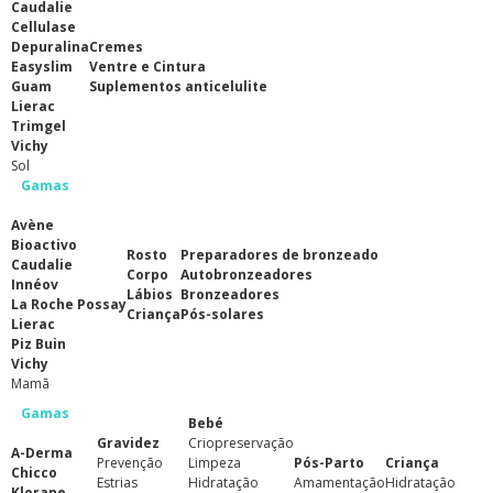
Caudalie
Cellulase
Depuralina
Cremes
Easyslim
Ventre e Cintura
Guam
Suplementos anticelulite
Lierac
Trimgel
Vichy
Sol
Gamas
Avène
Bioactivo
Rosto
Preparadores de bronzeado
Caudalie
Corpo
Autobronzeadores
Innéov
Lábios
Bronzeadores
La Roche Possay
Criança
Pós-solares
Lierac
Piz Buin
Vichy
Mamã
Gamas
Bebé
Gravidez
Criopreservação
A-Derma
Prevenção
Limpeza
Pós-Parto
Criança
Chicco
Estrias
Hidratação
Amamentação
Hidratação
Klorane