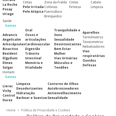
Cintas
Zona da Fralda
Cintas
Cabelo
La Roche
Pele Irritada
Colónias
Firmeza
Limpeza
Posay
Pele Atópica
Puericultura
Uriage
Brinquedos
Saúde
Gamas
Oral
Tranquilidade e
Aparelhos
Advancis
Ossos e
Sono
Termómetros
Angelicalm
articulações
Sexualidade
Tensiometros
Arkocápsulas
Cardiovascular
Desintoxicantes
Nebulizadores
Bioactivo
Digestão
Bem Estar
Vias
Bexident
Trânsito
Mulher
respiratórias
Elgydium
Intestinal
Vias Urinárias
Ouvidos
Elmex
Memória e
Músculos e
Defesas
Solgar
Vitalidade
Tendões
Homem
Gamas
Limpeza
Contorno de Olhos
Lierac
Desodorizantes
Autobronzeadores
Vichy
Hidratação
Antienvelhecimento
Control
Barbear e Suavizar
Sexualidade
Durex
Home
>
Política de Privacidade e Cookies