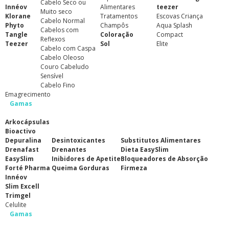
Cabelo Seco ou
Innéov
Alimentares
teezer
Muito seco
Klorane
Tratamentos
Escovas Criança
Cabelo Normal
Phyto
Champôs
Aqua Splash
Cabelos com
Tangle
Coloração
Compact
Reflexos
Teezer
Sol
Elite
Cabelo com Caspa
Cabelo Oleoso
Couro Cabeludo
Sensível
Cabelo Fino
Emagrecimento
Gamas
Arkocápsulas
Bioactivo
Depuralina
Desintoxicantes
Substitutos Alimentares
Drenafast
Drenantes
Dieta EasySlim
EasySlim
Inibidores de Apetite
Bloqueadores de Absorção
Forté Pharma
Queima Gorduras
Firmeza
Innéov
Slim Excell
Trimgel
Celulite
Gamas