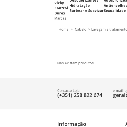
Desodorizantes
Autobronze
Vichy
Hidratação
Antienvelhe
Control
Barbear e Suavizar
Sexualidade
Durex
Marcas
Home
>
Cabelo
>
Lavagem e tratament
Não existem produtos
Contacto Loja
e-mail lo
(+351) 258 822 674
geral
Informação