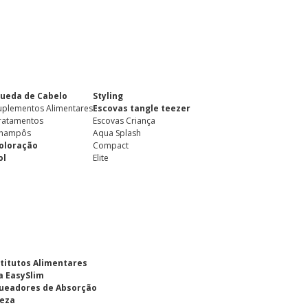
ueda de Cabelo
Styling
uplementos Alimentares
Escovas tangle teezer
ratamentos
Escovas Criança
hampôs
Aqua Splash
oloração
Compact
ol
Elite
titutos Alimentares
a EasySlim
ueadores de Absorção
eza