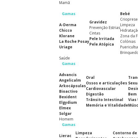
Mamã
Gamas
Bebé
Crioprese
Gravidez
A-Derma
Limpeza
Prevenção Estrias
Chicco
Hidrataçã
Cintas
Klorane
Zona da F
Pele Irritada
La Roche Posay
Colónias
Pele Atópica
Uriage
Puericultu
Brinqued
Saúde
Gamas
Advancis
Oral
Tran
Angelicalm
Ossos e articulações
Sexu
Arkocápsulas
Cardiovascular
Desi
Bioactivo
Digestão
Bem 
Bexident
Trânsito Intestinal
Vias
Elgydium
Memória e Vitalidade
Músc
Elmex
Solgar
Homem
Gamas
Limpeza
Contorno de
Lierac