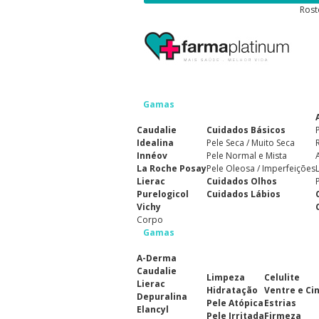
Rost
Gamas
Caudalie
Cuidados Básicos
Idealina
Pele Seca / Muito Seca
Innéov
Pele Normal e Mista
La Roche Posay
Pele Oleosa / Imperfeições
Lierac
Cuidados Olhos
Purelogicol
Cuidados Lábios
Vichy
Corpo
Gamas
A-Derma
Caudalie
Limpeza
Celulite
Lierac
Hidratação
Ventre e Ci
Depuralina
Pele Atópica
Estrias
Elancyl
Pele Irritada
Firmeza