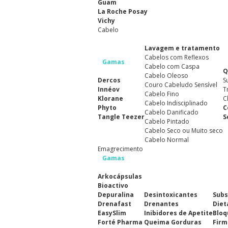
Guam
La Roche Posay
Vichy
Cabelo
Lavagem e tratamento
Cabelos com Reflexos
Gamas
Cabelo com Caspa
Q
Cabelo Oleoso
Dercos
S
Couro Cabeludo Sensível
Innéov
T
Cabelo Fino
Klorane
C
Cabelo Indisciplinado
Phyto
C
Cabelo Danificado
Tangle Teezer
S
Cabelo Pintado
Cabelo Seco ou Muito seco
Cabelo Normal
Emagrecimento
Gamas
Arkocápsulas
Bioactivo
Depuralina
Desintoxicantes
Subs
Drenafast
Drenantes
Diet
EasySlim
Inibidores de Apetite
Bloq
Forté Pharma
Queima Gorduras
Firm