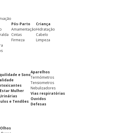
rvação
Pós-Parto
Criança
o
Amamentação
Hidratação
ralda
Cintas
Cabelo
Firmeza
Limpeza
ra
os
Aparelhos
quilidade e Sono
Termómetros
alidade
Tensiometros
ntoxicantes
Nebulizadores
Estar Mulher
Vias respiratórias
 Urinárias
Ouvidos
ulos e Tendões
Defesas
 Olhos