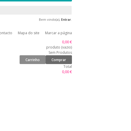
Bem vindo(a),
Entrar
.
ontacto
Mapa do site
Marcar a página
0,00 €
produto
(vazio)
Sem Produtos
Carrinho
Comprar
Total
0,00 €