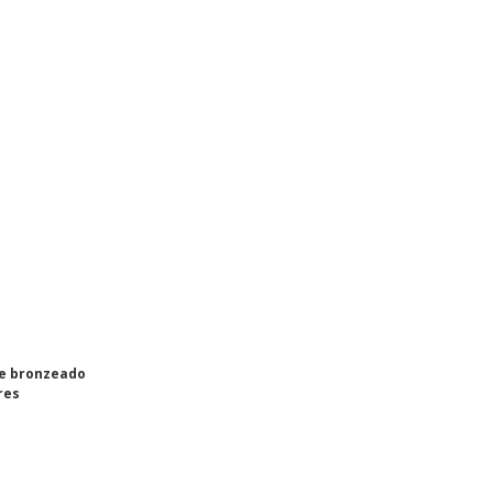
e bronzeado
res