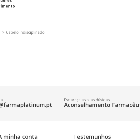
adores
cimento
o
>
Cabelo Indisciplinado
ja
Esclareça as suas dúvidas!
@farmaplatinum.pt
Aconselhamento Farmacêut
A minha conta
Testemunhos