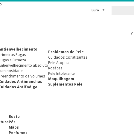
o
Euro
C
Antienvelhecimento
Problemas de Pele
Primeiras Rugas
Cuidados Cicratizantes
Rugas e Firmeza
Pele Atópica
Antienvelhecimento absoluto
Rosácea
Luminosidade
Pele Intolerante
Preenchimento de volumes
Maquilhagem
Cuidados Antimanchas
Suplementos Pele
Cuidados Antifadiga
Busto
ntura
Pés
Mãos
Perfumes