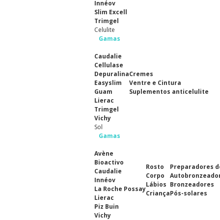
Innéov
Slim Excell
Trimgel
Celulite
Gamas
Caudalie
Cellulase
Depuralina
Cremes
Easyslim
Ventre e Cintura
Guam
Suplementos anticelulite
Lierac
Trimgel
Vichy
Sol
Gamas
Avène
Bioactivo
Rosto
Preparadores d
Caudalie
Corpo
Autobronzeado
Innéov
Lábios
Bronzeadores
La Roche Possay
Criança
Pós-solares
Lierac
Piz Buin
Vichy