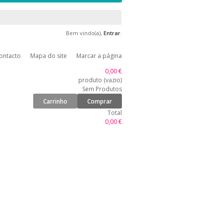
Bem vindo(a),
Entrar
.
ontacto
Mapa do site
Marcar a página
0,00 €
produto
(vazio)
Sem Produtos
Carrinho
Comprar
Total
0,00 €