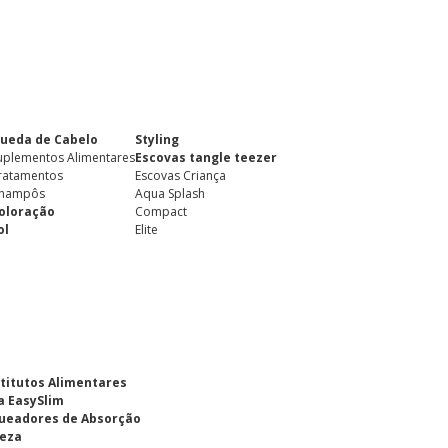
ueda de Cabelo
Styling
uplementos Alimentares
Escovas tangle teezer
ratamentos
Escovas Criança
hampôs
Aqua Splash
oloração
Compact
ol
Elite
titutos Alimentares
a EasySlim
ueadores de Absorção
eza