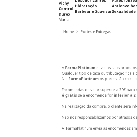
Desodorizantes
Autobronze
Vichy
Hidratação
Antienvelhe
Control
Barbear e Suavizar
Sexualidade
Durex
Marcas
Home
>
Portes e Entregas
A
FarmaPlatinum
envia os seus produtos
Qualquer tipo de taxa ou tributação fica a 
Na
FarmaPlatinum
os portes são calcul
Encomendas de valor superior a 30€ para 
é grátis
se a encomenda for
inferior a 2
Na realização da compra, o cliente será i
Não nos responsabilizamos por atrasos da
A FarmaPlatinum envia as encomendas em c