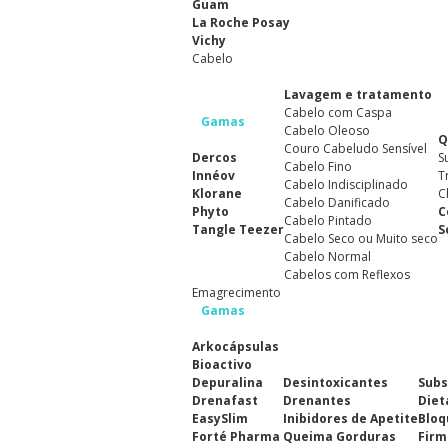
Guam
La Roche Posay
Vichy
Cabelo
Lavagem e tratamento
Cabelo com Caspa
Gamas
Cabelo Oleoso
Q
Couro Cabeludo Sensível
Dercos
S
Cabelo Fino
Innéov
T
Cabelo Indisciplinado
Klorane
C
Cabelo Danificado
Phyto
C
Cabelo Pintado
Tangle Teezer
S
Cabelo Seco ou Muito seco
Cabelo Normal
Cabelos com Reflexos
Emagrecimento
Gamas
Arkocápsulas
Bioactivo
Depuralina
Desintoxicantes
Subs
Drenafast
Drenantes
Diet
EasySlim
Inibidores de Apetite
Bloq
Forté Pharma
Queima Gorduras
Firm