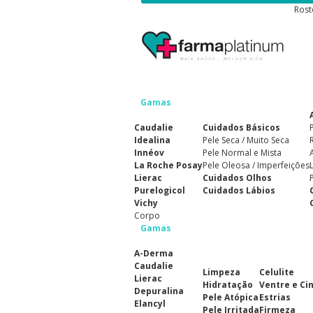
Rost
Gamas
Caudalie
Cuidados Básicos
Idealina
Pele Seca / Muito Seca
Innéov
Pele Normal e Mista
La Roche Posay
Pele Oleosa / Imperfeições
Lierac
Cuidados Olhos
Purelogicol
Cuidados Lábios
Vichy
Corpo
Gamas
A-Derma
Caudalie
Limpeza
Celulite
Lierac
Hidratação
Ventre e Ci
Depuralina
Pele Atópica
Estrias
Elancyl
Pele Irritada
Firmeza