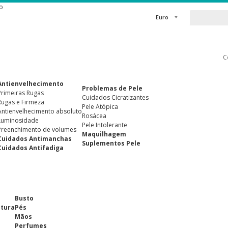
o
Euro
C
Antienvelhecimento
Problemas de Pele
Primeiras Rugas
Cuidados Cicratizantes
Rugas e Firmeza
Pele Atópica
Antienvelhecimento absoluto
Rosácea
Luminosidade
Pele Intolerante
Preenchimento de volumes
Maquilhagem
Cuidados Antimanchas
Suplementos Pele
Cuidados Antifadiga
Busto
ntura
Pés
Mãos
Perfumes