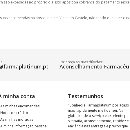
h são expedidas no próprio dia, isto após boa cobrança do pagamento (exce
 suas encomendas na nossa loja em Viana do Castelo, não tendo qualquer cust
ja
Esclareça as suas dúvidas!
@farmaplatinum.pt
Aconselhamento Farmacêut
A minha conta
Testemunhos
"
Conheci a Farmaplatinum por acaso
›
As minhas encomendas
mas rapidamente me fidelizei. Na
›
Notas de crédito
globalidade o serviço é excelente pel
›
As minhas moradas
simpatia, aconselhamento, rapidez e
›
A minha informação pessoal
eficiência nas entregas e preços que