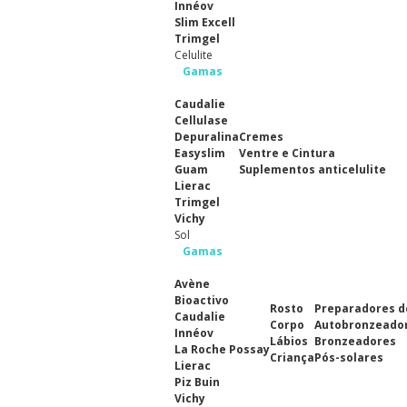
Innéov
Slim Excell
Trimgel
Celulite
Gamas
Caudalie
Cellulase
Depuralina
Cremes
Easyslim
Ventre e Cintura
Guam
Suplementos anticelulite
Lierac
Trimgel
Vichy
Sol
Gamas
Avène
Bioactivo
Rosto
Preparadores d
Caudalie
Corpo
Autobronzeado
Innéov
Lábios
Bronzeadores
La Roche Possay
Criança
Pós-solares
Lierac
Piz Buin
Vichy