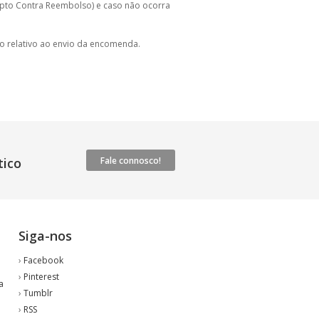
pto Contra Reembolso) e caso não ocorra
o relativo ao envio da encomenda.
ico
Fale connosco!
Siga-nos
›
Facebook
›
Pinterest
a
›
Tumblr
›
RSS