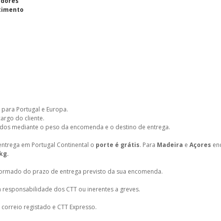
adores
cimento
 para Portugal e Europa.
cargo do cliente.
ados mediante o peso da encomenda e o destino de entrega.
entrega em Portugal Continental o
porte é grátis
. Para
Madeira
e
Açores
enc
 kg.
nformado do prazo de entrega previsto da sua encomenda.
 responsabilidade dos CTT ou inerentes a greves.
orreio registado e CTT Expresso.