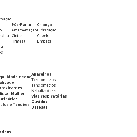
rvação
Pós-Parto
Criança
o
Amamentação
Hidratação
ralda
Cintas
Cabelo
Firmeza
Limpeza
ra
os
Aparelhos
quilidade e Sono
Termómetros
alidade
Tensiometros
ntoxicantes
Nebulizadores
Estar Mulher
Vias respiratórias
 Urinárias
Ouvidos
ulos e Tendões
Defesas
 Olhos