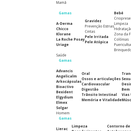
Mamã
Gamas
Bebé
Crioprese
Gravidez
A-Derma
Limpeza
Prevenção Estrias
Chicco
Hidrataçã
Cintas
Klorane
Zona da F
Pele Irritada
La Roche Posay
Colónias
Pele Atópica
Uriage
Puericultu
Brinqued
Saúde
Gamas
Advancis
Oral
Tran
Angelicalm
Ossos e articulações
Sexu
Arkocápsulas
Cardiovascular
Desi
Bioactivo
Digestão
Bem 
Bexident
Trânsito Intestinal
Vias
Elgydium
Memória e Vitalidade
Músc
Elmex
Solgar
Homem
Gamas
Limpeza
Contorno de
Lierac