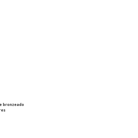
e bronzeado
res