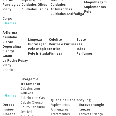
Maquilhagem
Purelogicol
Cuidados Olhos
Cuidados
Suplementos
Vichy
Cuidados Lábios
Antimanchas
Pele
Cuidados Antifadiga
Corpo
Gamas
A-Derma
Caudalie
Limpeza
Celulite
Busto
Lierac
Hidratação
Ventre e Cintura
Pés
Depuralina
Pele Atópica
Estrias
Mãos
Elancyl
Pele Irritada
Firmeza
Perfumes
Guam
La Roche Posay
Vichy
Cabelo
Lavagem e
tratamento
Cabelos com
Reflexos
Gamas
Cabelo com Caspa
Queda de Cabelo
Styling
Cabelo Oleoso
Dercos
Suplementos
Escovas tangle
Couro Cabeludo
Innéov
Alimentares
teezer
Sensível
Klorane
Tratamentos
Escovas Criança