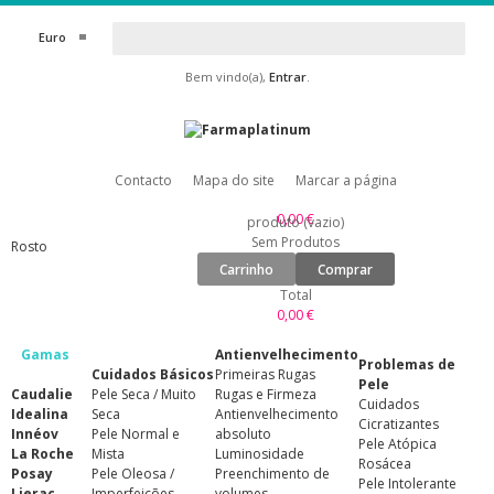
Euro
Bem vindo(a),
Entrar
.
Contacto
Mapa do site
Marcar a página
0,00 €
produto
(vazio)
Sem Produtos
Rosto
Carrinho
Comprar
Total
0,00 €
Gamas
Antienvelhecimento
Problemas de
Cuidados Básicos
Primeiras Rugas
Pele
Caudalie
Pele Seca / Muito
Rugas e Firmeza
Cuidados
Idealina
Seca
Antienvelhecimento
Cicratizantes
Innéov
Pele Normal e
absoluto
Pele Atópica
La Roche
Mista
Luminosidade
Rosácea
Posay
Pele Oleosa /
Preenchimento de
Pele Intolerante
Lierac
Imperfeições
volumes