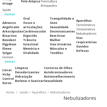
Pele Atópica
Puericultura
Uriage
Brinquedos
Saúde
Gamas
Oral
Tranquilidade e
Aparelhos
Advancis
Ossos e
Sono
Termómetros
Angelicalm
articulações
Sexualidade
Tensiometros
Arkocápsulas
Cardiovascular
Desintoxicantes
Nebulizadores
Bioactivo
Digestão
Bem Estar
Vias
Bexident
Trânsito
Mulher
respiratórias
Elgydium
Intestinal
Vias Urinárias
Ouvidos
Elmex
Memória e
Músculos e
Defesas
Solgar
Vitalidade
Tendões
Homem
Gamas
Limpeza
Contorno de Olhos
Lierac
Desodorizantes
Autobronzeadores
Vichy
Hidratação
Antienvelhecimento
Control
Barbear e Suavizar
Sexualidade
Durex
Home
>
Saúde
>
Aparelhos
>
Nebulizadores
Nebulizadores