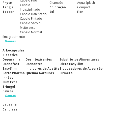
Cabelo Fino
Phyto
Champôs
Aqua Splash
Cabelo
Tangle
Coloração
Compact
Indisciplinado
Teezer
Sol
Elite
Cabelo Danificado
Cabelo Pintado
Cabelo Seco ou
Muito seco
Cabelo Normal
Emagrecimento
Gamas
Arkocápsulas
Bioactivo
Depuralina
Desintoxicantes
Substitutos Alimentares
Drenafast
Drenantes
Dieta EasySlim
EasySlim
Inibidores de Apetite
Bloqueadores de Absorção
Forté Pharma
Queima Gorduras
Firmeza
Innéov
Slim Excell
Trimgel
Celulite
Gamas
Caudalie
Cellulase