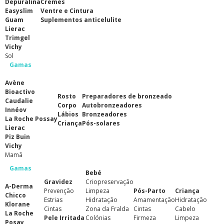
Depuralina
Cremes
Easyslim
Ventre e Cintura
Guam
Suplementos anticelulite
Lierac
Trimgel
Vichy
Sol
Gamas
Avène
Bioactivo
Rosto
Preparadores de bronzeado
Caudalie
Corpo
Autobronzeadores
Innéov
Lábios
Bronzeadores
La Roche Possay
Criança
Pós-solares
Lierac
Piz Buin
Vichy
Mamã
Gamas
Bebé
Gravidez
Criopreservação
A-Derma
Prevenção
Limpeza
Pós-Parto
Criança
Chicco
Estrias
Hidratação
Amamentação
Hidratação
Klorane
Cintas
Zona da Fralda
Cintas
Cabelo
La Roche
Pele Irritada
Colónias
Firmeza
Limpeza
Posay