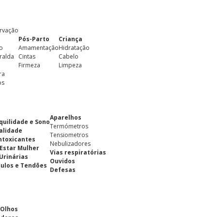
rvação
Pós-Parto
Criança
o
Amamentação
Hidratação
ralda
Cintas
Cabelo
Firmeza
Limpeza
ra
os
Aparelhos
quilidade e Sono
Termómetros
alidade
Tensiometros
ntoxicantes
Nebulizadores
Estar Mulher
Vias respiratórias
 Urinárias
Ouvidos
ulos e Tendões
Defesas
 Olhos