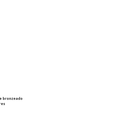
e bronzeado
res