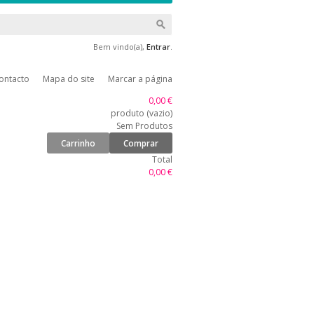
Bem vindo(a),
Entrar
.
ontacto
Mapa do site
Marcar a página
0,00 €
produto
(vazio)
Sem Produtos
Carrinho
Comprar
Total
0,00 €