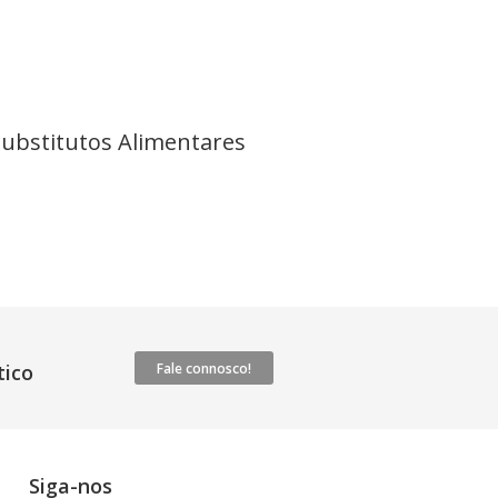
Substitutos Alimentares
ico
Fale connosco!
Siga-nos