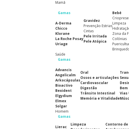
Mamã
Gamas
Bebé
Crioprese
Gravidez
A-Derma
Limpeza
Prevenção Estrias
Chicco
Hidrataçã
Cintas
Klorane
Zona da F
Pele Irritada
La Roche Posay
Colónias
Pele Atópica
Uriage
Puericultu
Brinqued
Saúde
Gamas
Advancis
Oral
Tran
Angelicalm
Ossos e articulações
Sexu
Arkocápsulas
Cardiovascular
Desi
Bioactivo
Digestão
Bem 
Bexident
Trânsito Intestinal
Vias
Elgydium
Memória e Vitalidade
Músc
Elmex
Solgar
Homem
Gamas
Limpeza
Contorno de
Lierac