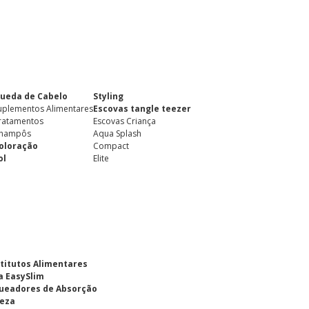
ueda de Cabelo
Styling
uplementos Alimentares
Escovas tangle teezer
ratamentos
Escovas Criança
hampôs
Aqua Splash
oloração
Compact
ol
Elite
titutos Alimentares
a EasySlim
ueadores de Absorção
eza