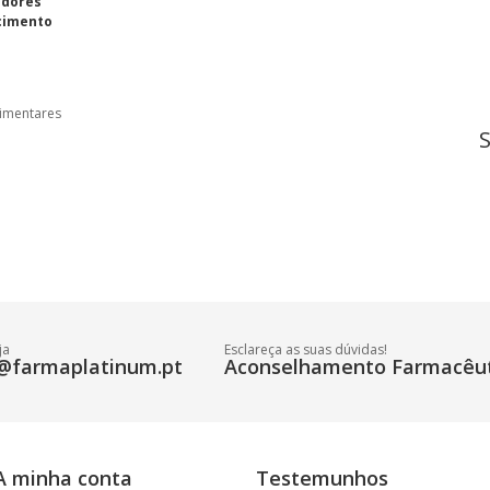
adores
cimento
limentares
ja
Esclareça as suas dúvidas!
@farmaplatinum.pt
Aconselhamento Farmacêut
A minha conta
Testemunhos