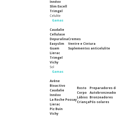
Innéov
Slim Excell
Trimgel
Celulite
Gamas
Caudalie
Cellulase
Depuralina
Cremes
Easyslim
Ventre e Cintura
Guam
Suplementos anticelulite
Lierac
Trimgel
Vichy
Sol
Gamas
Avène
Bioactivo
Rosto
Preparadores d
Caudalie
Corpo
Autobronzeado
Innéov
Lábios
Bronzeadores
La Roche Possay
Criança
Pós-solares
Lierac
Piz Buin
Vichy