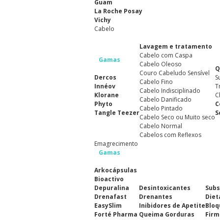
Guam
La Roche Posay
Vichy
Cabelo
Lavagem e tratamento
Cabelo com Caspa
Gamas
Cabelo Oleoso
Q
Couro Cabeludo Sensível
Dercos
S
Cabelo Fino
Innéov
T
Cabelo Indisciplinado
Klorane
C
Cabelo Danificado
Phyto
C
Cabelo Pintado
Tangle Teezer
S
Cabelo Seco ou Muito seco
Cabelo Normal
Cabelos com Reflexos
Emagrecimento
Gamas
Arkocápsulas
Bioactivo
Depuralina
Desintoxicantes
Subs
Drenafast
Drenantes
Diet
EasySlim
Inibidores de Apetite
Bloq
Forté Pharma
Queima Gorduras
Firm