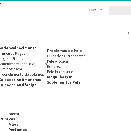
o
Euro
C
Antienvelhecimento
Problemas de Pele
Primeiras Rugas
Cuidados Cicratizantes
Rugas e Firmeza
Pele Atópica
Antienvelhecimento absoluto
Rosácea
Luminosidade
Pele Intolerante
Preenchimento de volumes
Maquilhagem
Cuidados Antimanchas
Suplementos Pele
Cuidados Antifadiga
Busto
ntura
Pés
Mãos
Perfumes