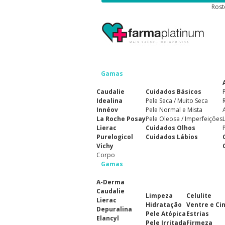
Rost
Gamas
Caudalie
Cuidados Básicos
Idealina
Pele Seca / Muito Seca
Innéov
Pele Normal e Mista
La Roche Posay
Pele Oleosa / Imperfeições
Lierac
Cuidados Olhos
Purelogicol
Cuidados Lábios
Vichy
Corpo
Gamas
A-Derma
Caudalie
Limpeza
Celulite
Lierac
Hidratação
Ventre e Ci
Depuralina
Pele Atópica
Estrias
Elancyl
Pele Irritada
Firmeza