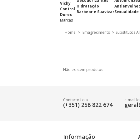
Desodorizantes
Autobronze
Vichy
Hidratação
Antienvelhe
Control
Barbear e Suavizar
Sexualidade
Durex
Marcas
Home
>
Emagrecimento
>
Substitutos A
Não existem produtos
Contacto Loja
e-mail lo
(+351) 258 822 674
geral
Informação