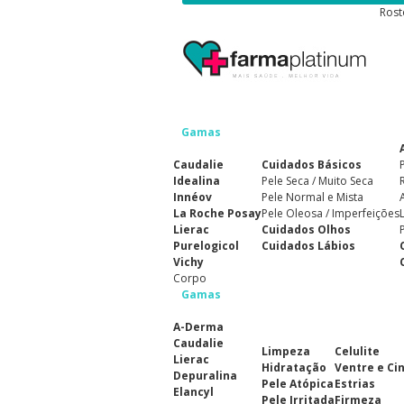
Rost
Gamas
Caudalie
Cuidados Básicos
Idealina
Pele Seca / Muito Seca
Innéov
Pele Normal e Mista
La Roche Posay
Pele Oleosa / Imperfeições
Lierac
Cuidados Olhos
Purelogicol
Cuidados Lábios
Vichy
Corpo
Gamas
A-Derma
Caudalie
Limpeza
Celulite
Lierac
Hidratação
Ventre e Ci
Depuralina
Pele Atópica
Estrias
Elancyl
Pele Irritada
Firmeza