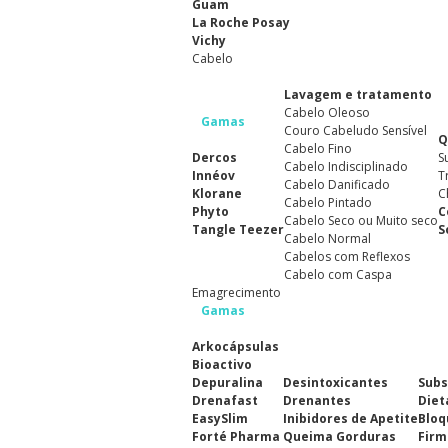
Guam
La Roche Posay
Vichy
Cabelo
Lavagem e tratamento
Cabelo Oleoso
Gamas
Couro Cabeludo Sensível
Q
Cabelo Fino
Dercos
S
Cabelo Indisciplinado
Innéov
T
Cabelo Danificado
Klorane
C
Cabelo Pintado
Phyto
C
Cabelo Seco ou Muito seco
Tangle Teezer
S
Cabelo Normal
Cabelos com Reflexos
Cabelo com Caspa
Emagrecimento
Gamas
Arkocápsulas
Bioactivo
Depuralina
Desintoxicantes
Subs
Drenafast
Drenantes
Diet
EasySlim
Inibidores de Apetite
Bloq
Forté Pharma
Queima Gorduras
Firm