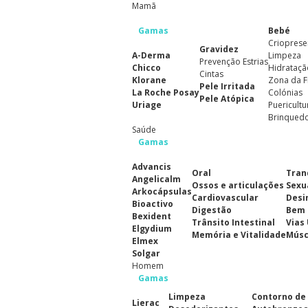
Mamã
Gamas
Bebé
Crioprese
Gravidez
A-Derma
Limpeza
Prevenção Estrias
Chicco
Hidrataçã
Cintas
Klorane
Zona da F
Pele Irritada
La Roche Posay
Colónias
Pele Atópica
Uriage
Puericultu
Brinqued
Saúde
Gamas
Advancis
Oral
Tran
Angelicalm
Ossos e articulações
Sexu
Arkocápsulas
Cardiovascular
Desi
Bioactivo
Digestão
Bem 
Bexident
Trânsito Intestinal
Vias
Elgydium
Memória e Vitalidade
Músc
Elmex
Solgar
Homem
Gamas
Limpeza
Contorno de
Lierac