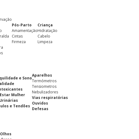
rvação
Pós-Parto
Criança
o
Amamentação
Hidratação
ralda
Cintas
Cabelo
Firmeza
Limpeza
ra
os
Aparelhos
quilidade e Sono
Termómetros
alidade
Tensiometros
ntoxicantes
Nebulizadores
Estar Mulher
Vias respiratórias
 Urinárias
Ouvidos
ulos e Tendões
Defesas
 Olhos