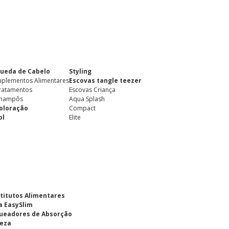
ueda de Cabelo
Styling
uplementos Alimentares
Escovas tangle teezer
ratamentos
Escovas Criança
hampôs
Aqua Splash
oloração
Compact
ol
Elite
titutos Alimentares
a EasySlim
ueadores de Absorção
eza