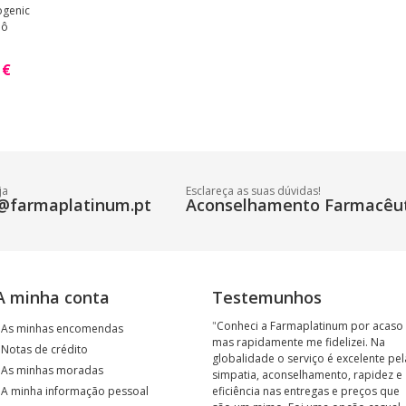
ogenic
pô
 €
ja
Esclareça as suas dúvidas!
@farmaplatinum.pt
Aconselhamento Farmacêut
A minha conta
Testemunhos
"
Conheci a Farmaplatinum por acaso
›
As minhas encomendas
mas rapidamente me fidelizei. Na
›
Notas de crédito
globalidade o serviço é excelente pel
›
As minhas moradas
simpatia, aconselhamento, rapidez e
›
A minha informação pessoal
eficiência nas entregas e preços que