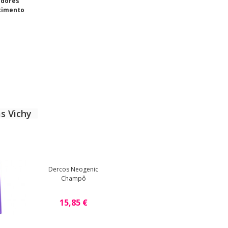
adores
cimento
s Vichy
Dercos Neogenic
Champô
15,85 €