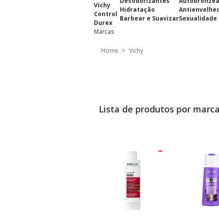
Desodorizantes
Autobronze
Vichy
Hidratação
Antienvelhe
Control
Barbear e Suavizar
Sexualidade
Durex
Marcas
Home
>
Vichy
Lista de produtos por marca