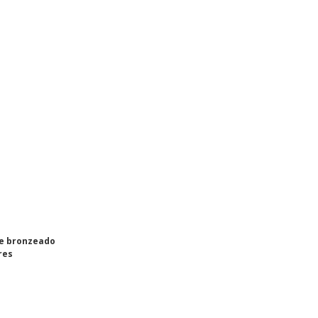
e bronzeado
res