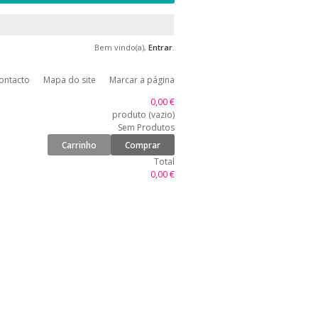
Bem vindo(a),
Entrar
.
ontacto
Mapa do site
Marcar a página
0,00 €
produto
(vazio)
Sem Produtos
Carrinho
Comprar
Total
0,00 €