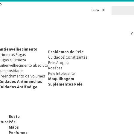
o
Euro
C
Antienvelhecimento
Problemas de Pele
Primeiras Rugas
Cuidados Cicratizantes
Rugas e Firmeza
Pele Atópica
Antienvelhecimento absoluto
Rosácea
Luminosidade
Pele Intolerante
Preenchimento de volumes
Maquilhagem
Cuidados Antimanchas
Suplementos Pele
Cuidados Antifadiga
Busto
ntura
Pés
Mãos
Perfumes