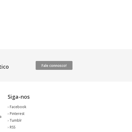
ico
Fale connosco!
Siga-nos
›
Facebook
›
Pinterest
a
›
Tumblr
›
RSS