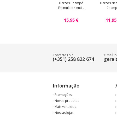
Dercos Champô
Dercos Ne
Estimulante Anti...
Cham
15,95 €
11,95
Contacto Loja
e-mail lo
(+351) 258 822 674
geral
Informação
›
Promoções
›
Novos produtos
›
Mais vendidos
›
Nossas lojas