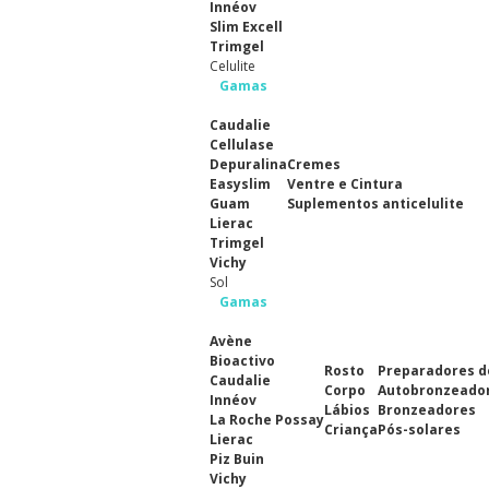
Innéov
Slim Excell
Trimgel
Celulite
Gamas
Caudalie
Cellulase
Depuralina
Cremes
Easyslim
Ventre e Cintura
Guam
Suplementos anticelulite
Lierac
Trimgel
Vichy
Sol
Gamas
Avène
Bioactivo
Rosto
Preparadores d
Caudalie
Corpo
Autobronzeado
Innéov
Lábios
Bronzeadores
La Roche Possay
Criança
Pós-solares
Lierac
Piz Buin
Vichy