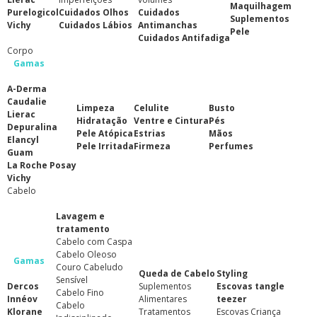
Maquilhagem
Purelogicol
Cuidados Olhos
Cuidados
Suplementos
Vichy
Cuidados Lábios
Antimanchas
Pele
Cuidados Antifadiga
Corpo
Gamas
A-Derma
Caudalie
Limpeza
Celulite
Busto
Lierac
Hidratação
Ventre e Cintura
Pés
Depuralina
Pele Atópica
Estrias
Mãos
Elancyl
Pele Irritada
Firmeza
Perfumes
Guam
La Roche Posay
Vichy
Cabelo
Lavagem e
tratamento
Cabelo com Caspa
Cabelo Oleoso
Gamas
Couro Cabeludo
Queda de Cabelo
Styling
Sensível
Dercos
Suplementos
Escovas tangle
Cabelo Fino
Innéov
Alimentares
teezer
Cabelo
Klorane
Tratamentos
Escovas Criança