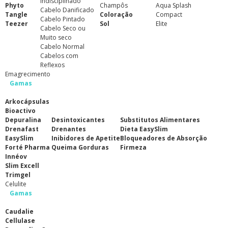
Indisciplinado
Phyto
Champôs
Aqua Splash
Cabelo Danificado
Tangle
Coloração
Compact
Cabelo Pintado
Teezer
Sol
Elite
Cabelo Seco ou
Muito seco
Cabelo Normal
Cabelos com
Reflexos
Emagrecimento
Gamas
Arkocápsulas
Bioactivo
Depuralina
Desintoxicantes
Substitutos Alimentares
Drenafast
Drenantes
Dieta EasySlim
EasySlim
Inibidores de Apetite
Bloqueadores de Absorção
Forté Pharma
Queima Gorduras
Firmeza
Innéov
Slim Excell
Trimgel
Celulite
Gamas
Caudalie
Cellulase