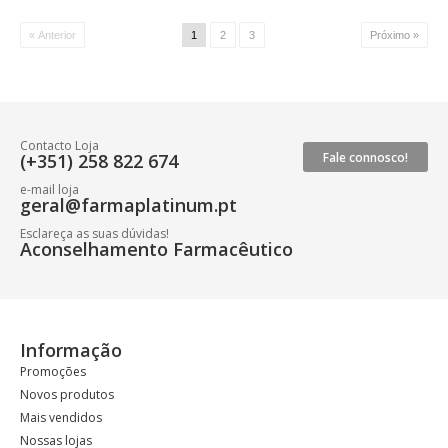
« Anterior
1
2
3
Próximo »
Contacto Loja
(+351) 258 822 674
Fale connosco!
e-mail loja
geral@farmaplatinum.pt
Esclareça as suas dúvidas!
Aconselhamento Farmacêutico
Informação
Promoções
Novos produtos
Mais vendidos
Nossas lojas