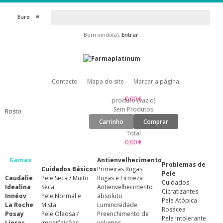
Euro
Bem vindo(a),
Entrar
.
Contacto
Mapa do site
Marcar a página
0,00 €
produto
(vazio)
Sem Produtos
Rosto
Carrinho
Comprar
Total
0,00 €
Gamas
Antienvelhecimento
Problemas de
Cuidados Básicos
Primeiras Rugas
Pele
Caudalie
Pele Seca / Muito
Rugas e Firmeza
Cuidados
Idealina
Seca
Antienvelhecimento
Cicratizantes
Innéov
Pele Normal e
absoluto
Pele Atópica
La Roche
Mista
Luminosidade
Rosácea
Posay
Pele Oleosa /
Preenchimento de
Pele Intolerante
Lierac
Imperfeições
volumes