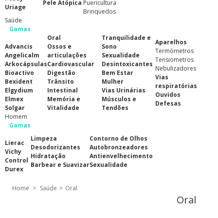
Pele Atópica
Puericultura
Uriage
Brinquedos
Saúde
Gamas
Oral
Tranquilidade e
Aparelhos
Advancis
Ossos e
Sono
Termómetros
Angelicalm
articulações
Sexualidade
Tensiometros
Arkocápsulas
Cardiovascular
Desintoxicantes
Nebulizadores
Bioactivo
Digestão
Bem Estar
Vias
Bexident
Trânsito
Mulher
respiratórias
Elgydium
Intestinal
Vias Urinárias
Ouvidos
Elmex
Memória e
Músculos e
Defesas
Solgar
Vitalidade
Tendões
Homem
Gamas
Limpeza
Contorno de Olhos
Lierac
Desodorizantes
Autobronzeadores
Vichy
Hidratação
Antienvelhecimento
Control
Barbear e Suavizar
Sexualidade
Durex
Home
>
Saúde
>
Oral
Oral