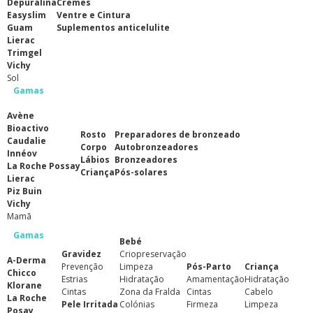
Depuralina
Cremes
Easyslim
Ventre e Cintura
Guam
Suplementos anticelulite
Lierac
Trimgel
Vichy
Sol
Gamas
Avène
Bioactivo
Rosto
Preparadores de bronzeado
Caudalie
Corpo
Autobronzeadores
Innéov
Lábios
Bronzeadores
La Roche Possay
Criança
Pós-solares
Lierac
Piz Buin
Vichy
Mamã
Gamas
Bebé
Gravidez
Criopreservação
A-Derma
Prevenção
Limpeza
Pós-Parto
Criança
Chicco
Estrias
Hidratação
Amamentação
Hidratação
Klorane
Cintas
Zona da Fralda
Cintas
Cabelo
La Roche
Pele Irritada
Colónias
Firmeza
Limpeza
Posay