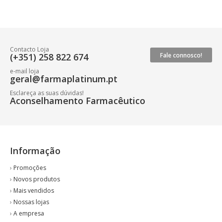
Contacto Loja
(+351) 258 822 674
Fale connosco!
e-mail loja
geral@farmaplatinum.pt
Esclareça as suas dúvidas!
Aconselhamento Farmacêutico
Informação
›
Promoções
›
Novos produtos
›
Mais vendidos
›
Nossas lojas
›
A empresa