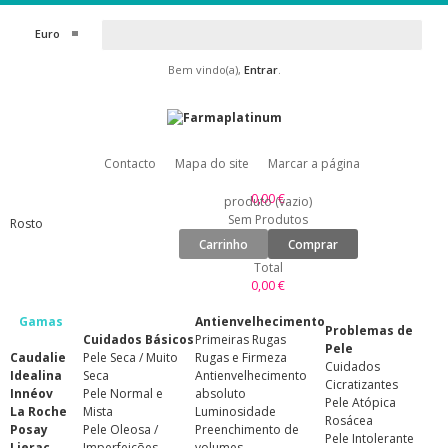
Euro
Bem vindo(a),
Entrar
.
Contacto
Mapa do site
Marcar a página
0,00 €
produto
(vazio)
Sem Produtos
Rosto
Carrinho
Comprar
Total
0,00 €
Gamas
Antienvelhecimento
Problemas de
Cuidados Básicos
Primeiras Rugas
Pele
Caudalie
Pele Seca / Muito
Rugas e Firmeza
Cuidados
Idealina
Seca
Antienvelhecimento
Cicratizantes
Innéov
Pele Normal e
absoluto
Pele Atópica
La Roche
Mista
Luminosidade
Rosácea
Posay
Pele Oleosa /
Preenchimento de
Pele Intolerante
Lierac
Imperfeições
volumes