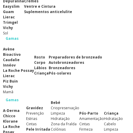
Depuralina
Cremes
Easyslim
Ventre e Cintura
Guam
Suplementos anticelulite
Lierac
Trimgel
Vichy
Sol
Gamas
Avène
Bioactivo
Rosto
Preparadores de bronzeado
Caudalie
Corpo
Autobronzeadores
Innéov
Lábios
Bronzeadores
La Roche Possay
Criança
Pós-solares
Lierac
Piz Buin
Vichy
Mamã
Gamas
Bebé
Gravidez
Criopreservação
A-Derma
Prevenção
Limpeza
Pós-Parto
Criança
Chicco
Estrias
Hidratação
Amamentação
Hidratação
Klorane
Cintas
Zona da Fralda
Cintas
Cabelo
La Roche
Pele Irritada
Colónias
Firmeza
Limpeza
Posay