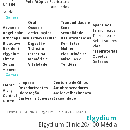
Pele Atópica
Puericultura
Uriage
Brinquedos
Saúde
Gamas
Oral
Tranquilidade e
Aparelhos
Advancis
Ossos e
Sono
Termómetros
Angelicalm
articulações
Sexualidade
Tensiometros
Arkocápsulas
Cardiovascular
Desintoxicantes
Nebulizadores
Bioactivo
Digestão
Bem Estar
Vias
Bexident
Trânsito
Mulher
respiratórias
Elgydium
Intestinal
Vias Urinárias
Ouvidos
Elmex
Memória e
Músculos e
Defesas
Solgar
Vitalidade
Tendões
Homem
Gamas
Limpeza
Contorno de Olhos
Lierac
Desodorizantes
Autobronzeadores
Vichy
Hidratação
Antienvelhecimento
Control
Barbear e Suavizar
Sexualidade
Durex
Home
>
Saúde
>
Elgydium Clinic 20/100 Média
Elgydium
Elgydium Clinic 20/100 Média