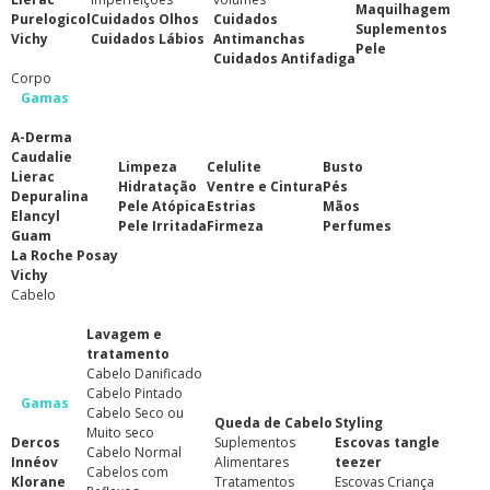
Maquilhagem
Purelogicol
Cuidados Olhos
Cuidados
Suplementos
Vichy
Cuidados Lábios
Antimanchas
Pele
Cuidados Antifadiga
Corpo
Gamas
A-Derma
Caudalie
Limpeza
Celulite
Busto
Lierac
Hidratação
Ventre e Cintura
Pés
Depuralina
Pele Atópica
Estrias
Mãos
Elancyl
Pele Irritada
Firmeza
Perfumes
Guam
La Roche Posay
Vichy
Cabelo
Lavagem e
tratamento
Cabelo Danificado
Cabelo Pintado
Gamas
Cabelo Seco ou
Queda de Cabelo
Styling
Muito seco
Dercos
Suplementos
Escovas tangle
Cabelo Normal
Innéov
Alimentares
teezer
Cabelos com
Klorane
Tratamentos
Escovas Criança