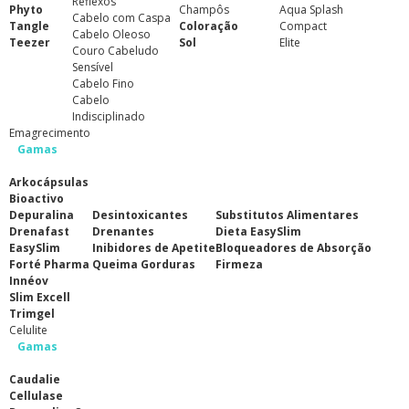
Reflexos
Phyto
Champôs
Aqua Splash
Cabelo com Caspa
Tangle
Coloração
Compact
Cabelo Oleoso
Teezer
Sol
Elite
Couro Cabeludo
Sensível
Cabelo Fino
Cabelo
Indisciplinado
Emagrecimento
Gamas
Arkocápsulas
Bioactivo
Depuralina
Desintoxicantes
Substitutos Alimentares
Drenafast
Drenantes
Dieta EasySlim
EasySlim
Inibidores de Apetite
Bloqueadores de Absorção
Forté Pharma
Queima Gorduras
Firmeza
Innéov
Slim Excell
Trimgel
Celulite
Gamas
Caudalie
Cellulase