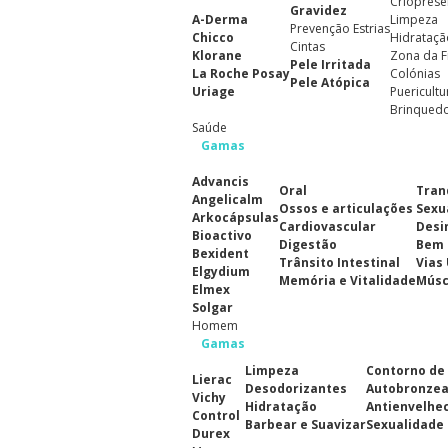
Crioprese
Gravidez
A-Derma
Limpeza
Prevenção Estrias
Chicco
Hidrataçã
Cintas
Klorane
Zona da F
Pele Irritada
La Roche Posay
Colónias
Pele Atópica
Uriage
Puericultu
Brinqued
Saúde
Gamas
Advancis
Oral
Tran
Angelicalm
Ossos e articulações
Sexu
Arkocápsulas
Cardiovascular
Desi
Bioactivo
Digestão
Bem 
Bexident
Trânsito Intestinal
Vias
Elgydium
Memória e Vitalidade
Músc
Elmex
Solgar
Homem
Gamas
Limpeza
Contorno de
Lierac
Desodorizantes
Autobronze
Vichy
Hidratação
Antienvelhe
Control
Barbear e Suavizar
Sexualidade
Durex