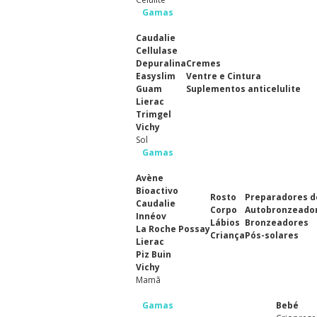
Gamas
Caudalie
Cellulase
Depuralina
Cremes
Easyslim
Ventre e Cintura
Guam
Suplementos anticelulite
Lierac
Trimgel
Vichy
Sol
Gamas
Avène
Bioactivo
Rosto
Preparadores d
Caudalie
Corpo
Autobronzeado
Innéov
Lábios
Bronzeadores
La Roche Possay
Criança
Pós-solares
Lierac
Piz Buin
Vichy
Mamã
Gamas
Bebé