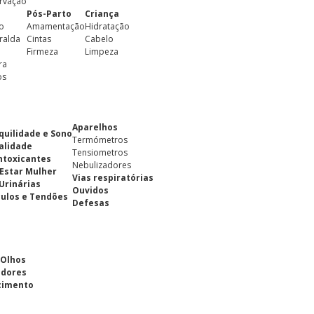
rvação
Pós-Parto
Criança
o
Amamentação
Hidratação
ralda
Cintas
Cabelo
Firmeza
Limpeza
ra
os
Aparelhos
quilidade e Sono
Termómetros
alidade
Tensiometros
ntoxicantes
Nebulizadores
Estar Mulher
Vias respiratórias
 Urinárias
Ouvidos
ulos e Tendões
Defesas
 Olhos
adores
cimento