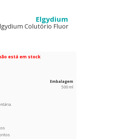
Elgydium
lgydium Colutório Fluor
 não está em stock
Embalagem
500 ml
ntária.
tos
oritos