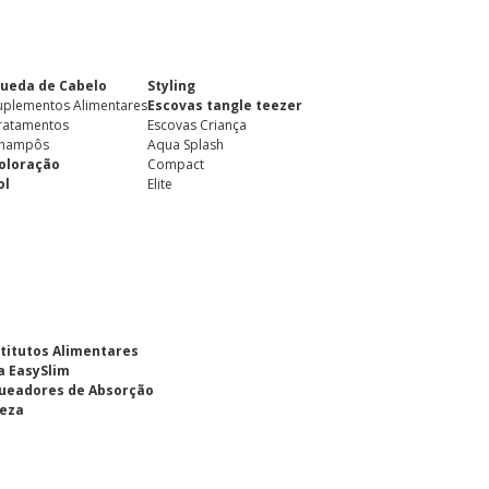
ueda de Cabelo
Styling
uplementos Alimentares
Escovas tangle teezer
ratamentos
Escovas Criança
hampôs
Aqua Splash
oloração
Compact
ol
Elite
titutos Alimentares
a EasySlim
ueadores de Absorção
eza