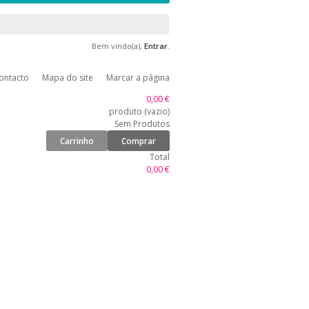
Bem vindo(a),
Entrar
.
ontacto
Mapa do site
Marcar a página
0,00 €
produto
(vazio)
Sem Produtos
Carrinho
Comprar
Total
0,00 €