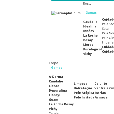
Rosto
Gamas
Cuidad
Caudalie
Pele Sec
Idealina
Seca
Innéov
Pele No
La Roche
Pele Ole
Posay
Imperfe
Lierac
Cuidad
Purelogicol
Cuidad
Vichy
Corpo
Gamas
A-Derma
Caudalie
Limpeza
Celulite
Lierac
Hidratação
Ventre e Ci
Depuralina
Pele Atópica
Estrias
Elancyl
Pele Irritada
Firmeza
Guam
La Roche Posay
Vichy
Cabelo