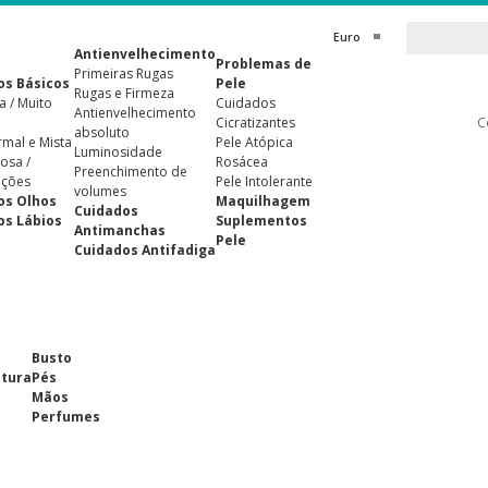
Euro
Antienvelhecimento
Problemas de
Primeiras Rugas
os Básicos
Pele
Rugas e Firmeza
a / Muito
Cuidados
Antienvelhecimento
Cicratizantes
C
absoluto
rmal e Mista
Pele Atópica
Luminosidade
osa /
Rosácea
Preenchimento de
ições
Pele Intolerante
volumes
os Olhos
Maquilhagem
Cuidados
os Lábios
Suplementos
Antimanchas
Pele
Cuidados Antifadiga
Busto
ntura
Pés
Mãos
Perfumes