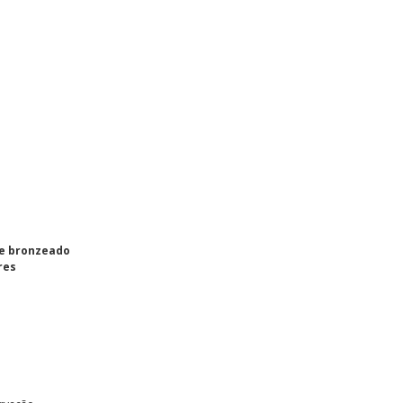
e bronzeado
res