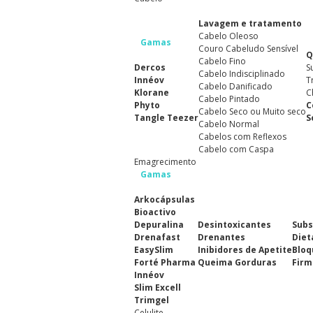
Lavagem e tratamento
Cabelo Oleoso
Gamas
Couro Cabeludo Sensível
Q
Cabelo Fino
Dercos
S
Cabelo Indisciplinado
Innéov
T
Cabelo Danificado
Klorane
C
Cabelo Pintado
Phyto
C
Cabelo Seco ou Muito seco
Tangle Teezer
S
Cabelo Normal
Cabelos com Reflexos
Cabelo com Caspa
Emagrecimento
Gamas
Arkocápsulas
Bioactivo
Depuralina
Desintoxicantes
Subs
Drenafast
Drenantes
Diet
EasySlim
Inibidores de Apetite
Bloq
Forté Pharma
Queima Gorduras
Firm
Innéov
Slim Excell
Trimgel
Celulite