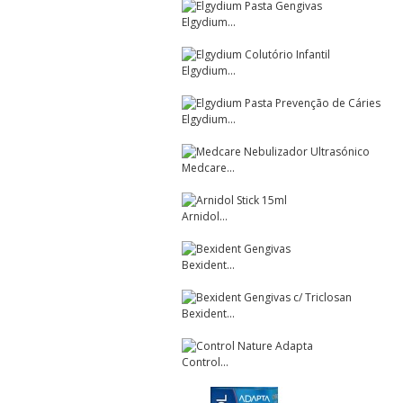
Elgydium...
Elgydium...
Elgydium...
Medcare...
Arnidol...
Bexident...
Bexident...
Control...