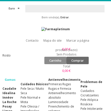
Euro
Bem vindo(a),
Entrar
.
Contacto
Mapa do site
Marcar a página
0,00 €
produto
(vazio)
Sem Produtos
Rosto
Carrinho
Comprar
Total
0,00 €
Gamas
Antienvelhecimento
Problemas de
Cuidados Básicos
Primeiras Rugas
Pele
Caudalie
Pele Seca / Muito
Rugas e Firmeza
Cuidados
Idealina
Seca
Antienvelhecimento
Cicratizantes
Innéov
Pele Normal e
absoluto
Pele Atópica
La Roche
Mista
Luminosidade
Rosácea
Posay
Pele Oleosa /
Preenchimento de
Pele Intolerante
Lierac
Imperfeições
volumes