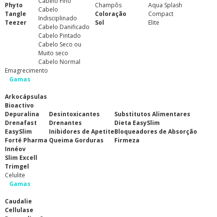
Cabelo Fino
Phyto
Champôs
Aqua Splash
Cabelo
Tangle
Coloração
Compact
Indisciplinado
Teezer
Sol
Elite
Cabelo Danificado
Cabelo Pintado
Cabelo Seco ou
Muito seco
Cabelo Normal
Emagrecimento
Gamas
Arkocápsulas
Bioactivo
Depuralina
Desintoxicantes
Substitutos Alimentares
Drenafast
Drenantes
Dieta EasySlim
EasySlim
Inibidores de Apetite
Bloqueadores de Absorção
Forté Pharma
Queima Gorduras
Firmeza
Innéov
Slim Excell
Trimgel
Celulite
Gamas
Caudalie
Cellulase