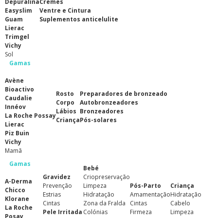
Depuralina
Cremes
Easyslim
Ventre e Cintura
Guam
Suplementos anticelulite
Lierac
Trimgel
Vichy
Sol
Gamas
Avène
Bioactivo
Rosto
Preparadores de bronzeado
Caudalie
Corpo
Autobronzeadores
Innéov
Lábios
Bronzeadores
La Roche Possay
Criança
Pós-solares
Lierac
Piz Buin
Vichy
Mamã
Gamas
Bebé
Gravidez
Criopreservação
A-Derma
Prevenção
Limpeza
Pós-Parto
Criança
Chicco
Estrias
Hidratação
Amamentação
Hidratação
Klorane
Cintas
Zona da Fralda
Cintas
Cabelo
La Roche
Pele Irritada
Colónias
Firmeza
Limpeza
Posay