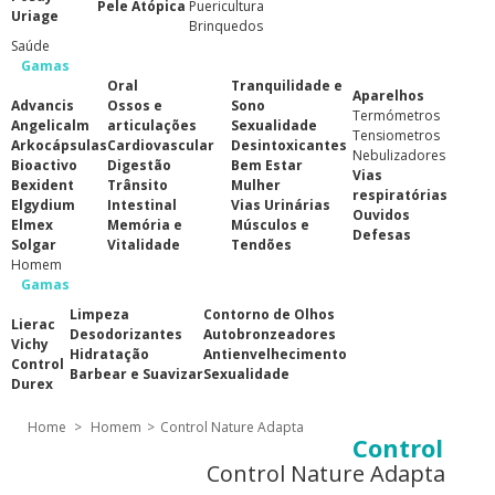
Pele Atópica
Puericultura
Uriage
Brinquedos
Saúde
Gamas
Oral
Tranquilidade e
Aparelhos
Advancis
Ossos e
Sono
Termómetros
Angelicalm
articulações
Sexualidade
Tensiometros
Arkocápsulas
Cardiovascular
Desintoxicantes
Nebulizadores
Bioactivo
Digestão
Bem Estar
Vias
Bexident
Trânsito
Mulher
respiratórias
Elgydium
Intestinal
Vias Urinárias
Ouvidos
Elmex
Memória e
Músculos e
Defesas
Solgar
Vitalidade
Tendões
Homem
Gamas
Limpeza
Contorno de Olhos
Lierac
Desodorizantes
Autobronzeadores
Vichy
Hidratação
Antienvelhecimento
Control
Barbear e Suavizar
Sexualidade
Durex
Home
>
Homem
>
Control Nature Adapta
Control
Control Nature Adapta