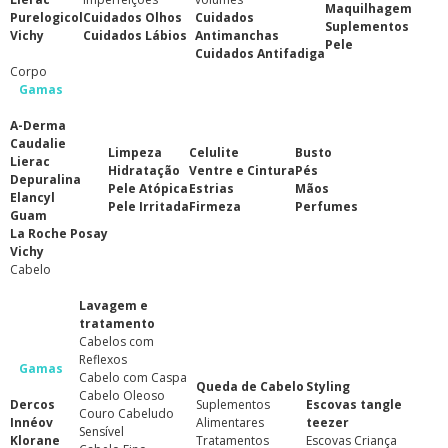
Maquilhagem
Purelogicol
Cuidados Olhos
Cuidados
Suplementos
Vichy
Cuidados Lábios
Antimanchas
Pele
Cuidados Antifadiga
Corpo
Gamas
A-Derma
Caudalie
Limpeza
Celulite
Busto
Lierac
Hidratação
Ventre e Cintura
Pés
Depuralina
Pele Atópica
Estrias
Mãos
Elancyl
Pele Irritada
Firmeza
Perfumes
Guam
La Roche Posay
Vichy
Cabelo
Lavagem e
tratamento
Cabelos com
Reflexos
Gamas
Cabelo com Caspa
Queda de Cabelo
Styling
Cabelo Oleoso
Dercos
Suplementos
Escovas tangle
Couro Cabeludo
Innéov
Alimentares
teezer
Sensível
Klorane
Tratamentos
Escovas Criança