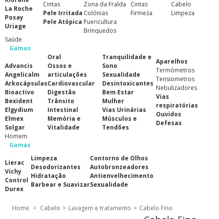
Cintas
Zona da Fralda
Cintas
Cabelo
La Roche
Pele Irritada
Colónias
Firmeza
Limpeza
Posay
Pele Atópica
Puericultura
Uriage
Brinquedos
Saúde
Gamas
Oral
Tranquilidade e
Aparelhos
Advancis
Ossos e
Sono
Termómetros
Angelicalm
articulações
Sexualidade
Tensiometros
Arkocápsulas
Cardiovascular
Desintoxicantes
Nebulizadores
Bioactivo
Digestão
Bem Estar
Vias
Bexident
Trânsito
Mulher
respiratórias
Elgydium
Intestinal
Vias Urinárias
Ouvidos
Elmex
Memória e
Músculos e
Defesas
Solgar
Vitalidade
Tendões
Homem
Gamas
Limpeza
Contorno de Olhos
Lierac
Desodorizantes
Autobronzeadores
Vichy
Hidratação
Antienvelhecimento
Control
Barbear e Suavizar
Sexualidade
Durex
Home
>
Cabelo
>
Lavagem e tratamento
>
Cabelo Fino