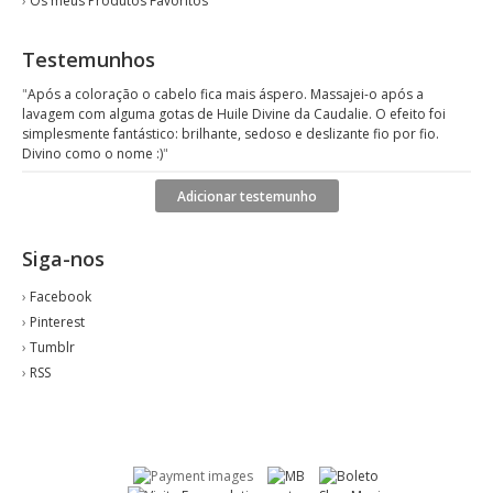
›
Os meus Produtos Favoritos
Testemunhos
"
Após a coloração o cabelo fica mais áspero. Massajei-o após a
lavagem com alguma gotas de Huile Divine da Caudalie. O efeito foi
simplesmente fantástico: brilhante, sedoso e deslizante fio por fio.
Divino como o nome :)
"
Adicionar testemunho
Siga-nos
›
Facebook
›
Pinterest
›
Tumblr
›
RSS