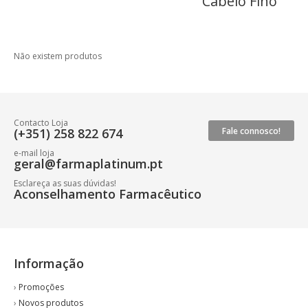
Cabelo Fino
Não existem produtos
Contacto Loja
(+351) 258 822 674
Fale connosco!
e-mail loja
geral@farmaplatinum.pt
Esclareça as suas dúvidas!
Aconselhamento Farmacêutico
Informação
›
Promoções
›
Novos produtos