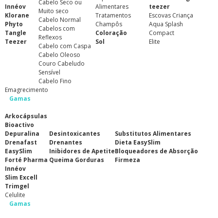
Cabelo Seco ou
Innéov
Alimentares
teezer
Muito seco
Klorane
Tratamentos
Escovas Criança
Cabelo Normal
Phyto
Champôs
Aqua Splash
Cabelos com
Tangle
Coloração
Compact
Reflexos
Teezer
Sol
Elite
Cabelo com Caspa
Cabelo Oleoso
Couro Cabeludo
Sensível
Cabelo Fino
Emagrecimento
Gamas
Arkocápsulas
Bioactivo
Depuralina
Desintoxicantes
Substitutos Alimentares
Drenafast
Drenantes
Dieta EasySlim
EasySlim
Inibidores de Apetite
Bloqueadores de Absorção
Forté Pharma
Queima Gorduras
Firmeza
Innéov
Slim Excell
Trimgel
Celulite
Gamas