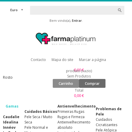
Euro
Bem vindo(a),
Entrar
.
Contacto
Mapa do site
Marcar a página
0,00 €
produto
(vazio)
Sem Produtos
Rosto
Carrinho
Comprar
Total
0,00 €
Gamas
Antienvelhecimento
Problemas de
Cuidados Básicos
Primeiras Rugas
Pele
Caudalie
Pele Seca / Muito
Rugas e Firmeza
Cuidados
Idealina
Seca
Antienvelhecimento
Cicratizantes
Innéov
Pele Normal e
absoluto
Pele Atópica