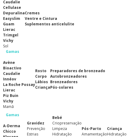
Caudalie
Cellulase
Depuralina
Cremes
Easyslim
Ventre e Cintura
Guam
Suplementos anticelulite
Lierac
Trimgel
Vichy
Sol
Gamas
Avène
Bioactivo
Rosto
Preparadores de bronzeado
Caudalie
Corpo
Autobronzeadores
Innéov
Lábios
Bronzeadores
La Roche Possay
Criança
Pós-solares
Lierac
Piz Buin
Vichy
Mamã
Gamas
Bebé
Gravidez
Criopreservação
A-Derma
Prevenção
Limpeza
Pós-Parto
Criança
Chicco
Estrias
Hidratação
Amamentação
Hidratação
Klorane