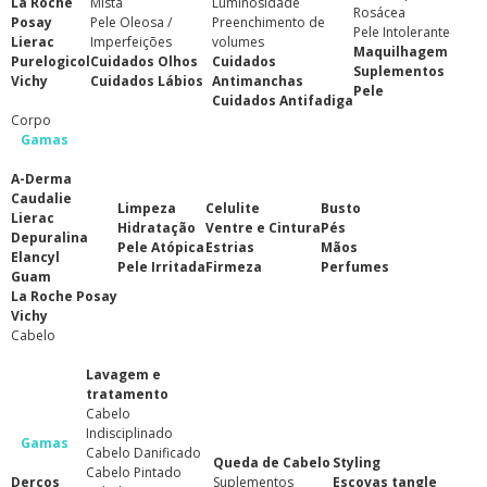
La Roche
Mista
Luminosidade
Rosácea
Posay
Pele Oleosa /
Preenchimento de
Pele Intolerante
Lierac
Imperfeições
volumes
Maquilhagem
Purelogicol
Cuidados Olhos
Cuidados
Suplementos
Vichy
Cuidados Lábios
Antimanchas
Pele
Cuidados Antifadiga
Corpo
Gamas
A-Derma
Caudalie
Limpeza
Celulite
Busto
Lierac
Hidratação
Ventre e Cintura
Pés
Depuralina
Pele Atópica
Estrias
Mãos
Elancyl
Pele Irritada
Firmeza
Perfumes
Guam
La Roche Posay
Vichy
Cabelo
Lavagem e
tratamento
Cabelo
Indisciplinado
Gamas
Cabelo Danificado
Queda de Cabelo
Styling
Cabelo Pintado
Dercos
Suplementos
Escovas tangle