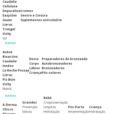
Caudalie
Cellulase
Depuralina
Cremes
Easyslim
Ventre e Cintura
Guam
Suplementos anticelulite
Lierac
Trimgel
Vichy
Sol
Gamas
Avène
Bioactivo
Rosto
Preparadores de bronzeado
Caudalie
Corpo
Autobronzeadores
Innéov
Lábios
Bronzeadores
La Roche Possay
Criança
Pós-solares
Lierac
Piz Buin
Vichy
Mamã
Gamas
Bebé
Gravidez
Criopreservação
A-Derma
Prevenção
Limpeza
Pós-Parto
Criança
Chicco
Estrias
Hidratação
Amamentação
Hidratação
Klorane