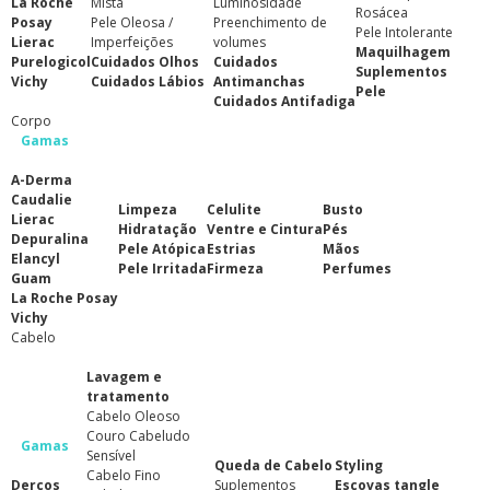
La Roche
Mista
Luminosidade
Rosácea
Posay
Pele Oleosa /
Preenchimento de
Pele Intolerante
Lierac
Imperfeições
volumes
Maquilhagem
Purelogicol
Cuidados Olhos
Cuidados
Suplementos
Vichy
Cuidados Lábios
Antimanchas
Pele
Cuidados Antifadiga
Corpo
Gamas
A-Derma
Caudalie
Limpeza
Celulite
Busto
Lierac
Hidratação
Ventre e Cintura
Pés
Depuralina
Pele Atópica
Estrias
Mãos
Elancyl
Pele Irritada
Firmeza
Perfumes
Guam
La Roche Posay
Vichy
Cabelo
Lavagem e
tratamento
Cabelo Oleoso
Couro Cabeludo
Gamas
Sensível
Queda de Cabelo
Styling
Cabelo Fino
Dercos
Suplementos
Escovas tangle