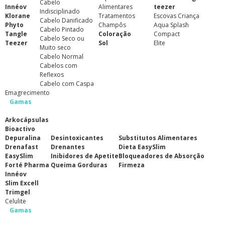
Cabelo
Innéov
Alimentares
teezer
Indisciplinado
Klorane
Tratamentos
Escovas Criança
Cabelo Danificado
Phyto
Champôs
Aqua Splash
Cabelo Pintado
Tangle
Coloração
Compact
Cabelo Seco ou
Teezer
Sol
Elite
Muito seco
Cabelo Normal
Cabelos com
Reflexos
Cabelo com Caspa
Emagrecimento
Gamas
Arkocápsulas
Bioactivo
Depuralina
Desintoxicantes
Substitutos Alimentares
Drenafast
Drenantes
Dieta EasySlim
EasySlim
Inibidores de Apetite
Bloqueadores de Absorção
Forté Pharma
Queima Gorduras
Firmeza
Innéov
Slim Excell
Trimgel
Celulite
Gamas