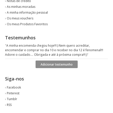
›
Notas de crédito
›
As minhas moradas
›
A minha informação pessoal
›
Os meus vouchers
›
Os meus Produtos Favoritos
Testemunhos
"
A minha encomenda chegou hoje!!!:) Nem quero acreditar,
encomendar e comprar no dia 10 e receber no dia 12 é fenomenal!!!
Adorei o cuidado.... Obrigada e até à próxima compra!!!;)
"
Adicionar testemunho
Siga-nos
›
Facebook
›
Pinterest
›
Tumblr
›
RSS