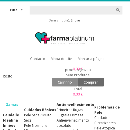
Euro
Bem vindo(a),
Entrar
.
Contacto
Mapa do site
Marcar a página
0,00 €
produto
(vazio)
Sem Produtos
Rosto
Carrinho
Comprar
Total
0,00 €
Gamas
Antienvelhecimento
Problemas de
Cuidados Básicos
Primeiras Rugas
Pele
Caudalie
Pele Seca / Muito
Rugas e Firmeza
Cuidados
Idealina
Seca
Antienvelhecimento
Cicratizantes
Innéov
Pele Normal e
absoluto
Pele Atópica