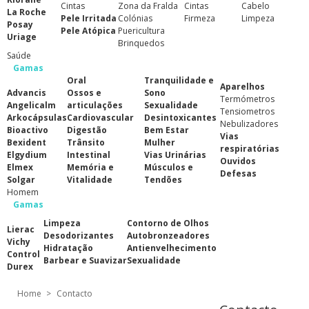
Cintas
Zona da Fralda
Cintas
Cabelo
La Roche
Pele Irritada
Colónias
Firmeza
Limpeza
Posay
Pele Atópica
Puericultura
Uriage
Brinquedos
Saúde
Gamas
Oral
Tranquilidade e
Aparelhos
Advancis
Ossos e
Sono
Termómetros
Angelicalm
articulações
Sexualidade
Tensiometros
Arkocápsulas
Cardiovascular
Desintoxicantes
Nebulizadores
Bioactivo
Digestão
Bem Estar
Vias
Bexident
Trânsito
Mulher
respiratórias
Elgydium
Intestinal
Vias Urinárias
Ouvidos
Elmex
Memória e
Músculos e
Defesas
Solgar
Vitalidade
Tendões
Homem
Gamas
Limpeza
Contorno de Olhos
Lierac
Desodorizantes
Autobronzeadores
Vichy
Hidratação
Antienvelhecimento
Control
Barbear e Suavizar
Sexualidade
Durex
Home
>
Contacto