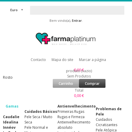
Euro
Bem vindo(a),
Entrar
.
Contacto
Mapa do site
Marcar a página
0,00 €
produto
(vazio)
Sem Produtos
Rosto
Carrinho
Comprar
Total
0,00 €
Gamas
Antienvelhecimento
Problemas de
Cuidados Básicos
Primeiras Rugas
Pele
Caudalie
Pele Seca / Muito
Rugas e Firmeza
Cuidados
Idealina
Seca
Antienvelhecimento
Cicratizantes
Innéov
Pele Normal e
absoluto
Pele Atópica