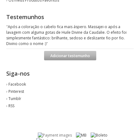
›
Os meus Produtos Favoritos
Testemunhos
"
Após a coloração o cabelo fica mais áspero. Massajei-o após a
lavagem com alguma gotas de Huile Divine da Caudalie. O efeito foi
simplesmente fantástico: brilhante, sedoso e deslizante fio por fio.
Divino como o nome :)
"
Adicionar testemunho
Siga-nos
›
Facebook
›
Pinterest
›
Tumblr
›
RSS