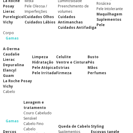
La Roche
Mista
Luminosidade
Rosácea
Posay
Pele Oleosa /
Preenchimento de
Pele Intolerante
Lierac
Imperfeições
volumes
Maquilhagem
Purelogicol
Cuidados Olhos
Cuidados
Suplementos
Vichy
Cuidados Lábios
Antimanchas
Pele
Cuidados Antifadiga
Corpo
Gamas
A-Derma
Caudalie
Limpeza
Celulite
Busto
Lierac
Hidratação
Ventre e Cintura
Pés
Depuralina
Pele Atópica
Estrias
Mãos
Elancyl
Pele Irritada
Firmeza
Perfumes
Guam
La Roche Posay
Vichy
Cabelo
Lavagem e
tratamento
Couro Cabeludo
Sensível
Gamas
Cabelo Fino
Queda de Cabelo
Styling
Cabelo
Dercos
Suplementos
Escovas tangle