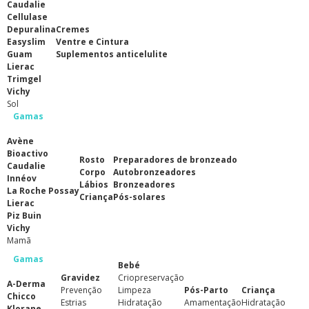
Caudalie
Cellulase
Depuralina
Cremes
Easyslim
Ventre e Cintura
Guam
Suplementos anticelulite
Lierac
Trimgel
Vichy
Sol
Gamas
Avène
Bioactivo
Rosto
Preparadores de bronzeado
Caudalie
Corpo
Autobronzeadores
Innéov
Lábios
Bronzeadores
La Roche Possay
Criança
Pós-solares
Lierac
Piz Buin
Vichy
Mamã
Gamas
Bebé
Gravidez
Criopreservação
A-Derma
Prevenção
Limpeza
Pós-Parto
Criança
Chicco
Estrias
Hidratação
Amamentação
Hidratação
Klorane