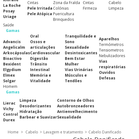
Cintas
Zona da Fralda
Cintas
Cabelo
La Roche
Pele Irritada
Colónias
Firmeza
Limpeza
Posay
Pele Atópica
Puericultura
Uriage
Brinquedos
Saúde
Gamas
Oral
Tranquilidade e
Aparelhos
Advancis
Ossos e
Sono
Termómetros
Angelicalm
articulações
Sexualidade
Tensiometros
Arkocápsulas
Cardiovascular
Desintoxicantes
Nebulizadores
Bioactivo
Digestão
Bem Estar
Vias
Bexident
Trânsito
Mulher
respiratórias
Elgydium
Intestinal
Vias Urinárias
Ouvidos
Elmex
Memória e
Músculos e
Defesas
Solgar
Vitalidade
Tendões
Homem
Gamas
Limpeza
Contorno de Olhos
Lierac
Desodorizantes
Autobronzeadores
Vichy
Hidratação
Antienvelhecimento
Control
Barbear e Suavizar
Sexualidade
Durex
Home
>
Cabelo
>
Lavagem e tratamento
>
Cabelo Danificado