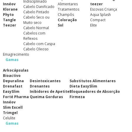
Indisciplinado
Innéov
Alimentares
teezer
Cabelo Danificado
Klorane
Tratamentos
Escovas Criança
Cabelo Pintado
Phyto
Champôs
Aqua Splash
Cabelo Seco ou
Tangle
Coloração
Compact
Muito seco
Teezer
Sol
Elite
Cabelo Normal
Cabelos com
Reflexos
Cabelo com Caspa
Cabelo Oleoso
Emagrecimento
Gamas
Arkocápsulas
Bioactivo
Depuralina
Desintoxicantes
Substitutos Alimentares
Drenafast
Drenantes
Dieta EasySlim
EasySlim
Inibidores de Apetite
Bloqueadores de Absorção
Forté Pharma
Queima Gorduras
Firmeza
Innéov
Slim Excell
Trimgel
Celulite
Gamas