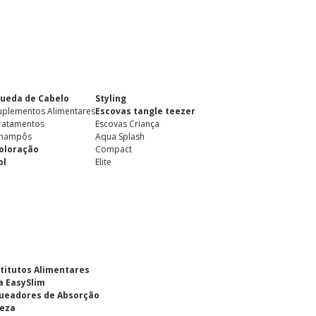
ueda de Cabelo
Styling
uplementos Alimentares
Escovas tangle teezer
ratamentos
Escovas Criança
hampôs
Aqua Splash
oloração
Compact
ol
Elite
titutos Alimentares
a EasySlim
ueadores de Absorção
eza