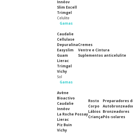
Innéov
Slim Excell
Trimgel
Celulite
Gamas
Caudalie
Cellulase
Depuralina
Cremes
Easyslim
Ventre e Cintura
Guam
Suplementos anticelulite
Lierac
Trimgel
Vichy
Sol
Gamas
Avène
Bioactivo
Rosto
Preparadores d
Caudalie
Corpo
Autobronzeado
Innéov
Lábios
Bronzeadores
La Roche Possay
Criança
Pós-solares
Lierac
Piz Buin
Vichy