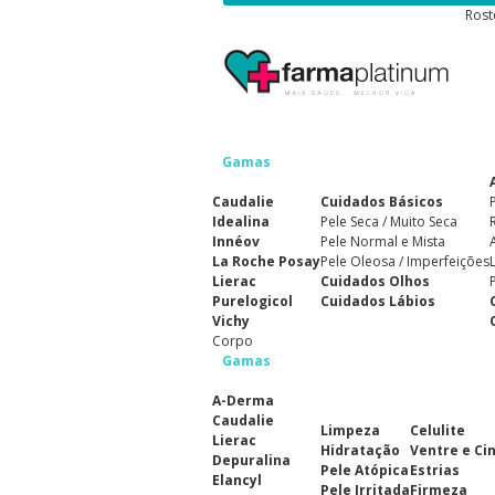
Rost
Gamas
Caudalie
Cuidados Básicos
Idealina
Pele Seca / Muito Seca
Innéov
Pele Normal e Mista
La Roche Posay
Pele Oleosa / Imperfeições
Lierac
Cuidados Olhos
Purelogicol
Cuidados Lábios
Vichy
Corpo
Gamas
A-Derma
Caudalie
Limpeza
Celulite
Lierac
Hidratação
Ventre e Ci
Depuralina
Pele Atópica
Estrias
Elancyl
Pele Irritada
Firmeza