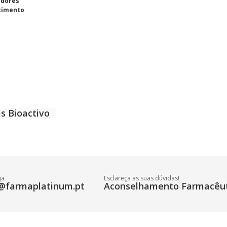
adores
cimento
s Bioactivo
ja
Esclareça as suas dúvidas!
@farmaplatinum.pt
Aconselhamento Farmacêut