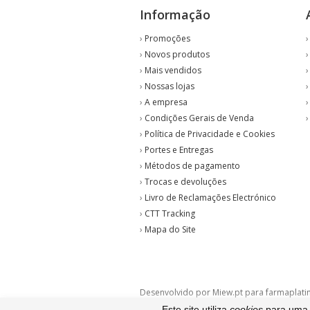
Informação
›
Promoções
›
Novos produtos
›
Mais vendidos
›
Nossas lojas
›
A empresa
›
Condições Gerais de Venda
›
Política de Privacidade e Cookies
›
Portes e Entregas
›
Métodos de pagamento
›
Trocas e devoluções
›
Livro de Reclamações Electrónico
›
CTT Tracking
›
Mapa do Site
Desenvolvido por Miew.pt para farmaplati
Este site utiliza
cookies
para uma m