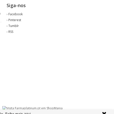
Siga-nos
á
›
Facebook
"
›
Pinterest
›
Tumblr
›
RSS
aqui
ão. Saiba mais
.