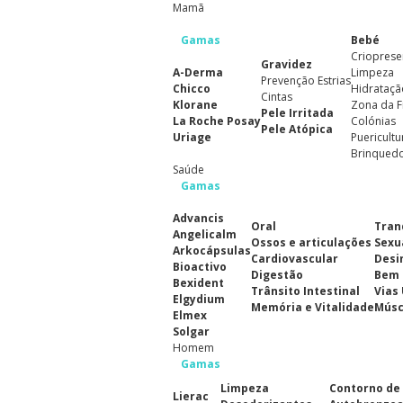
Mamã
Gamas
Bebé
Crioprese
Gravidez
A-Derma
Limpeza
Prevenção Estrias
Chicco
Hidrataçã
Cintas
Klorane
Zona da F
Pele Irritada
La Roche Posay
Colónias
Pele Atópica
Uriage
Puericultu
Brinqued
Saúde
Gamas
Advancis
Oral
Tran
Angelicalm
Ossos e articulações
Sexu
Arkocápsulas
Cardiovascular
Desi
Bioactivo
Digestão
Bem 
Bexident
Trânsito Intestinal
Vias
Elgydium
Memória e Vitalidade
Músc
Elmex
Solgar
Homem
Gamas
Limpeza
Contorno de
Lierac