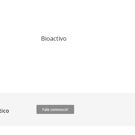
Bioactivo
ico
Fale connosco!