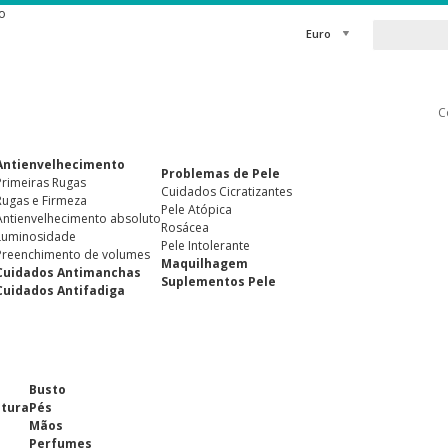
o
Euro
C
Antienvelhecimento
Problemas de Pele
Primeiras Rugas
Cuidados Cicratizantes
Rugas e Firmeza
Pele Atópica
Antienvelhecimento absoluto
Rosácea
Luminosidade
Pele Intolerante
Preenchimento de volumes
Maquilhagem
Cuidados Antimanchas
Suplementos Pele
Cuidados Antifadiga
Busto
ntura
Pés
Mãos
Perfumes