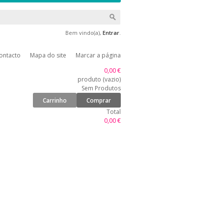
Bem vindo(a),
Entrar
.
ontacto
Mapa do site
Marcar a página
0,00 €
produto
(vazio)
Sem Produtos
Carrinho
Comprar
Total
0,00 €