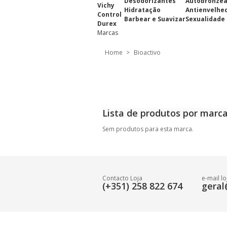
Desodorizantes
Autobronze
Vichy
Hidratação
Antienvelhe
Control
Barbear e Suavizar
Sexualidade
Durex
Marcas
Home
>
Bioactivo
Lista de produtos por marca
Sem produtos para esta marca.
Contacto Loja
e-mail lo
(+351) 258 822 674
geral