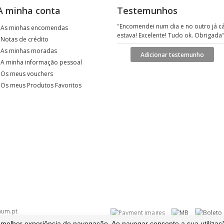
A minha conta
Testemunhos
"
Encomendei num dia e no outro já c
›
As minhas encomendas
estava! Excelente! Tudo ok. Obrigada
›
Notas de crédito
›
As minhas moradas
Adicionar testemunho
›
A minha informação pessoal
›
Os meus vouchers
›
Os meus Produtos Favoritos
num.pt
elhor experiência de navegação. Ao navegar consente a sua utilizaç