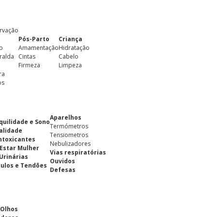
rvação
Pós-Parto
Criança
o
Amamentação
Hidratação
ralda
Cintas
Cabelo
Firmeza
Limpeza
ra
os
Aparelhos
quilidade e Sono
Termómetros
alidade
Tensiometros
ntoxicantes
Nebulizadores
Estar Mulher
Vias respiratórias
 Urinárias
Ouvidos
ulos e Tendões
Defesas
 Olhos