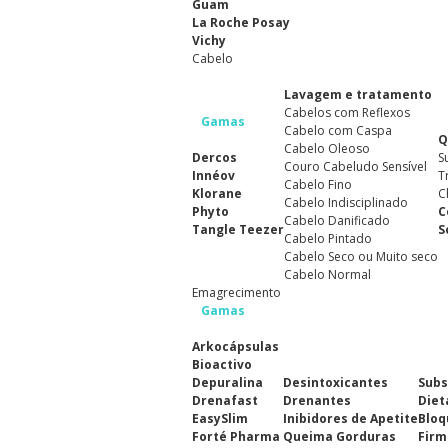
Guam
La Roche Posay
Vichy
Cabelo
Lavagem e tratamento
Cabelos com Reflexos
Gamas
Cabelo com Caspa
Q
Cabelo Oleoso
Dercos
S
Couro Cabeludo Sensível
Innéov
T
Cabelo Fino
Klorane
C
Cabelo Indisciplinado
Phyto
C
Cabelo Danificado
Tangle Teezer
S
Cabelo Pintado
Cabelo Seco ou Muito seco
Cabelo Normal
Emagrecimento
Gamas
Arkocápsulas
Bioactivo
Depuralina
Desintoxicantes
Subs
Drenafast
Drenantes
Diet
EasySlim
Inibidores de Apetite
Bloq
Forté Pharma
Queima Gorduras
Firm