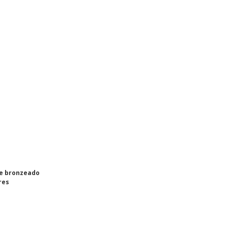
e bronzeado
res