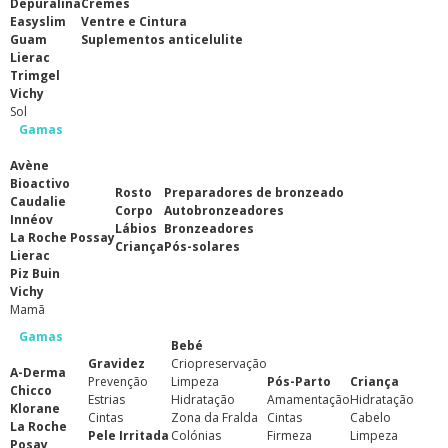
Depuralina
Cremes
Easyslim
Ventre e Cintura
Guam
Suplementos anticelulite
Lierac
Trimgel
Vichy
Sol
Gamas
Avène
Bioactivo
Rosto
Preparadores de bronzeado
Caudalie
Corpo
Autobronzeadores
Innéov
Lábios
Bronzeadores
La Roche Possay
Criança
Pós-solares
Lierac
Piz Buin
Vichy
Mamã
Gamas
Bebé
Gravidez
Criopreservação
A-Derma
Prevenção
Limpeza
Pós-Parto
Criança
Chicco
Estrias
Hidratação
Amamentação
Hidratação
Klorane
Cintas
Zona da Fralda
Cintas
Cabelo
La Roche
Pele Irritada
Colónias
Firmeza
Limpeza
Posay