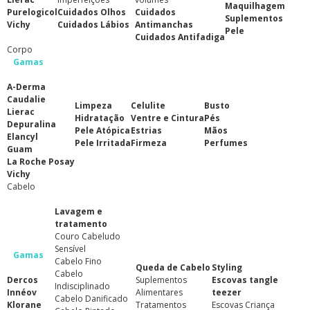
Maquilhagem
Purelogicol
Cuidados Olhos
Cuidados
Suplementos
Vichy
Cuidados Lábios
Antimanchas
Pele
Cuidados Antifadiga
Corpo
Gamas
A-Derma
Caudalie
Limpeza
Celulite
Busto
Lierac
Hidratação
Ventre e Cintura
Pés
Depuralina
Pele Atópica
Estrias
Mãos
Elancyl
Pele Irritada
Firmeza
Perfumes
Guam
La Roche Posay
Vichy
Cabelo
Lavagem e
tratamento
Couro Cabeludo
Sensível
Gamas
Cabelo Fino
Queda de Cabelo
Styling
Cabelo
Dercos
Suplementos
Escovas tangle
Indisciplinado
Innéov
Alimentares
teezer
Cabelo Danificado
Klorane
Tratamentos
Escovas Criança