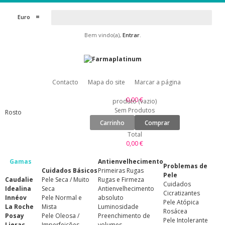
Euro
Bem vindo(a),
Entrar
.
Contacto
Mapa do site
Marcar a página
0,00 €
produto
(vazio)
Sem Produtos
Rosto
Carrinho
Comprar
Total
0,00 €
Gamas
Antienvelhecimento
Problemas de
Cuidados Básicos
Primeiras Rugas
Pele
Caudalie
Pele Seca / Muito
Rugas e Firmeza
Cuidados
Idealina
Seca
Antienvelhecimento
Cicratizantes
Innéov
Pele Normal e
absoluto
Pele Atópica
La Roche
Mista
Luminosidade
Rosácea
Posay
Pele Oleosa /
Preenchimento de
Pele Intolerante
Lierac
Imperfeições
volumes