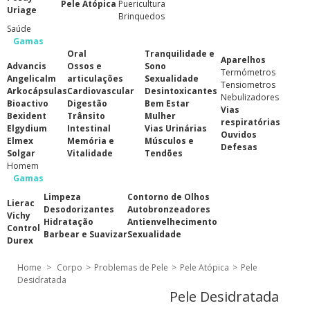
Pele Atópica
Puericultura
Uriage
Brinquedos
Saúde
Gamas
Oral
Tranquilidade e
Aparelhos
Advancis
Ossos e
Sono
Termómetros
Angelicalm
articulações
Sexualidade
Tensiometros
Arkocápsulas
Cardiovascular
Desintoxicantes
Nebulizadores
Bioactivo
Digestão
Bem Estar
Vias
Bexident
Trânsito
Mulher
respiratórias
Elgydium
Intestinal
Vias Urinárias
Ouvidos
Elmex
Memória e
Músculos e
Defesas
Solgar
Vitalidade
Tendões
Homem
Gamas
Limpeza
Contorno de Olhos
Lierac
Desodorizantes
Autobronzeadores
Vichy
Hidratação
Antienvelhecimento
Control
Barbear e Suavizar
Sexualidade
Durex
Home
>
Corpo
>
Problemas de Pele
>
Pele Atópica
>
Pele
Desidratada
Pele Desidratada