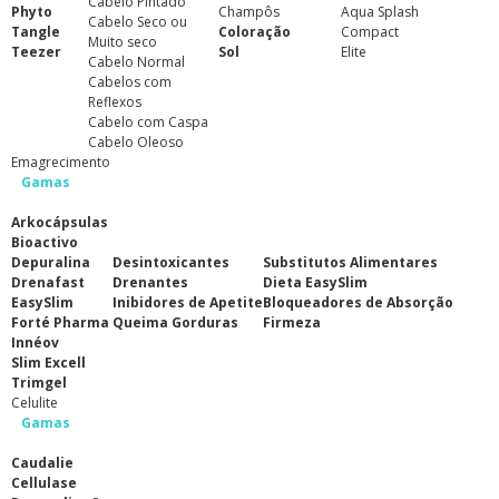
Cabelo Pintado
Phyto
Champôs
Aqua Splash
Cabelo Seco ou
Tangle
Coloração
Compact
Muito seco
Teezer
Sol
Elite
Cabelo Normal
Cabelos com
Reflexos
Cabelo com Caspa
Cabelo Oleoso
Emagrecimento
Gamas
Arkocápsulas
Bioactivo
Depuralina
Desintoxicantes
Substitutos Alimentares
Drenafast
Drenantes
Dieta EasySlim
EasySlim
Inibidores de Apetite
Bloqueadores de Absorção
Forté Pharma
Queima Gorduras
Firmeza
Innéov
Slim Excell
Trimgel
Celulite
Gamas
Caudalie
Cellulase