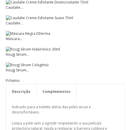
Caudalie...
Caudalie...
Máscara...
Rougj Sérum...
Rougj Sérum...
Próximo
Descrição
Complementos
Componentes Activos
Modo de Utilização
Indicado para a toilette diária das peles secas e
desconfortáveis.
Limpa a pele sem a agredir respeitando a sua película
protectora natural. Ajuda a restaurar a barreira cutânea e