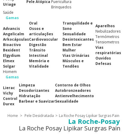
Pele Atópica
Puericultura
Uriage
Brinquedos
Saúde
Gamas
Oral
Tranquilidade e
Aparelhos
Advancis
Ossos e
Sono
Nebulizadores
Angelicalm
articulações
Sexualidade
Termómetros
Arkocápsulas
Cardiovascular
Desintoxicantes
Tensiometros
Bioactivo
Digestão
Bem Estar
Vias
Bexident
Trânsito
Mulher
respiratórias
Elgydium
Intestinal
Vias Urinárias
Ouvidos
Elmex
Memória e
Músculos e
Defesas
Solgar
Vitalidade
Tendões
Homem
Gamas
Limpeza
Contorno de Olhos
Lierac
Desodorizantes
Autobronzeadores
Vichy
Hidratação
Antienvelhecimento
Control
Barbear e Suavizar
Sexualidade
Durex
Home
>
Pele Desidratada
>
La Roche Posay Lipikar Surgras Pain
La Roche-Posay
La Roche Posay Lipikar Surgras Pain