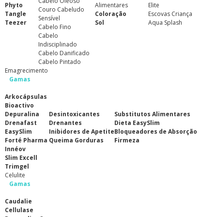
Cabelo Oleoso
Phyto
Alimentares
Elite
Couro Cabeludo
Tangle
Coloração
Escovas Criança
Sensível
Teezer
Sol
Aqua Splash
Cabelo Fino
Cabelo
Indisciplinado
Cabelo Danificado
Cabelo Pintado
Emagrecimento
Gamas
Arkocápsulas
Bioactivo
Depuralina
Desintoxicantes
Substitutos Alimentares
Drenafast
Drenantes
Dieta EasySlim
EasySlim
Inibidores de Apetite
Bloqueadores de Absorção
Forté Pharma
Queima Gorduras
Firmeza
Innéov
Slim Excell
Trimgel
Celulite
Gamas
Caudalie
Cellulase