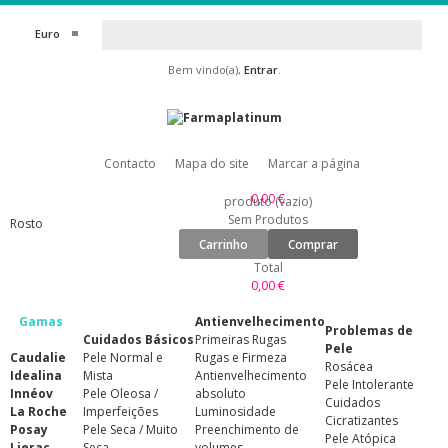
Euro
Bem vindo(a),
Entrar
.
Contacto
Mapa do site
Marcar a página
0,00 €
produto
(vazio)
Sem Produtos
Rosto
Carrinho
Comprar
Total
0,00 €
Gamas
Antienvelhecimento
Problemas de
Cuidados Básicos
Primeiras Rugas
Pele
Caudalie
Pele Normal e
Rugas e Firmeza
Rosácea
Idealina
Mista
Antienvelhecimento
Pele Intolerante
Innéov
Pele Oleosa /
absoluto
Cuidados
La Roche
Imperfeições
Luminosidade
Cicratizantes
Posay
Pele Seca / Muito
Preenchimento de
Pele Atópica
Lierac
Seca
volumes