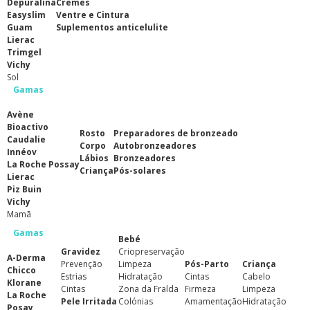
Depuralina
Cremes
Easyslim
Ventre e Cintura
Guam
Suplementos anticelulite
Lierac
Trimgel
Vichy
Sol
Gamas
Avène
Bioactivo
Rosto
Preparadores de bronzeado
Caudalie
Corpo
Autobronzeadores
Innéov
Lábios
Bronzeadores
La Roche Possay
Criança
Pós-solares
Lierac
Piz Buin
Vichy
Mamã
Gamas
Bebé
Gravidez
Criopreservação
A-Derma
Prevenção
Limpeza
Pós-Parto
Criança
Chicco
Estrias
Hidratação
Cintas
Cabelo
Klorane
Cintas
Zona da Fralda
Firmeza
Limpeza
La Roche
Pele Irritada
Colónias
Amamentação
Hidratação
Posay