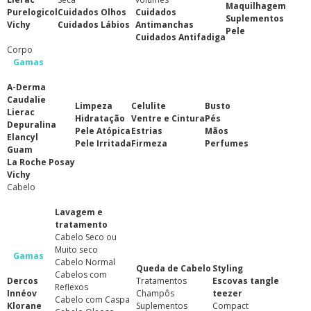
Maquilhagem
Purelogicol
Cuidados Olhos
Cuidados
Suplementos
Vichy
Cuidados Lábios
Antimanchas
Pele
Cuidados Antifadiga
Corpo
Gamas
A-Derma
Caudalie
Limpeza
Celulite
Busto
Lierac
Hidratação
Ventre e Cintura
Pés
Depuralina
Pele Atópica
Estrias
Mãos
Elancyl
Pele Irritada
Firmeza
Perfumes
Guam
La Roche Posay
Vichy
Cabelo
Lavagem e
tratamento
Cabelo Seco ou
Muito seco
Gamas
Cabelo Normal
Queda de Cabelo
Styling
Cabelos com
Dercos
Tratamentos
Escovas tangle
Reflexos
Innéov
Champôs
teezer
Cabelo com Caspa
Klorane
Suplementos
Compact