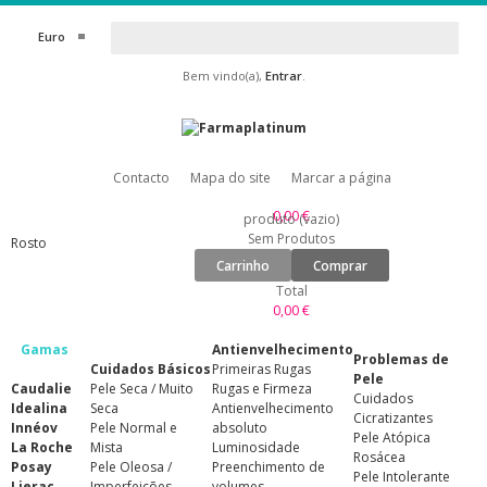
Euro
Bem vindo(a),
Entrar
.
Contacto
Mapa do site
Marcar a página
0,00 €
produto
(vazio)
Sem Produtos
Rosto
Carrinho
Comprar
Total
0,00 €
Gamas
Antienvelhecimento
Problemas de
Cuidados Básicos
Primeiras Rugas
Pele
Caudalie
Pele Seca / Muito
Rugas e Firmeza
Cuidados
Idealina
Seca
Antienvelhecimento
Cicratizantes
Innéov
Pele Normal e
absoluto
Pele Atópica
La Roche
Mista
Luminosidade
Rosácea
Posay
Pele Oleosa /
Preenchimento de
Pele Intolerante
Lierac
Imperfeições
volumes