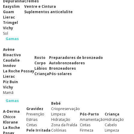
Depuralina
Cremes
Easyslim
Ventre e Cintura
Guam
Suplementos anticelulite
Lierac
Trimgel
Vichy
Sol
Gamas
Avène
Bioactivo
Rosto
Preparadores de bronzeado
Caudalie
Corpo
Autobronzeadores
Innéov
Lábios
Bronzeadores
La Roche Possay
Criança
Pós-solares
Lierac
Piz Buin
Vichy
Mamã
Gamas
Bebé
Gravidez
Criopreservação
A-Derma
Prevenção
Limpeza
Pós-Parto
Criança
Chicco
Estrias
Hidratação
Amamentação
Hidratação
Klorane
Cintas
Zona da Fralda
Cintas
Cabelo
La Roche
Pele Irritada
Colónias
Firmeza
Limpeza
Posay