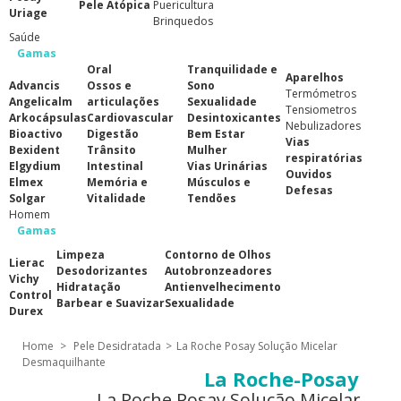
Pele Atópica
Puericultura
Uriage
Brinquedos
Saúde
Gamas
Oral
Tranquilidade e
Aparelhos
Advancis
Ossos e
Sono
Termómetros
Angelicalm
articulações
Sexualidade
Tensiometros
Arkocápsulas
Cardiovascular
Desintoxicantes
Nebulizadores
Bioactivo
Digestão
Bem Estar
Vias
Bexident
Trânsito
Mulher
respiratórias
Elgydium
Intestinal
Vias Urinárias
Ouvidos
Elmex
Memória e
Músculos e
Defesas
Solgar
Vitalidade
Tendões
Homem
Gamas
Limpeza
Contorno de Olhos
Lierac
Desodorizantes
Autobronzeadores
Vichy
Hidratação
Antienvelhecimento
Control
Barbear e Suavizar
Sexualidade
Durex
Home
>
Pele Desidratada
>
La Roche Posay Solução Micelar
Desmaquilhante
La Roche-Posay
La Roche Posay Solução Micelar