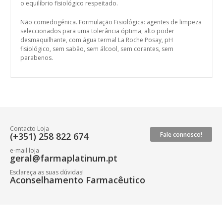
o equilíbrio fisiológico respeitado.
Não comedogénica. Formulação Fisiológica: agentes de limpeza
seleccionados para uma tolerância óptima, alto poder
desmaquilhante, com água termal La Roche Posay, pH
fisiológico, sem sabão, sem álcool, sem corantes, sem
parabenos.
Contacto Loja
(+351) 258 822 674
Fale connosco!
e-mail loja
geral@farmaplatinum.pt
Esclareça as suas dúvidas!
Aconselhamento Farmacêutico