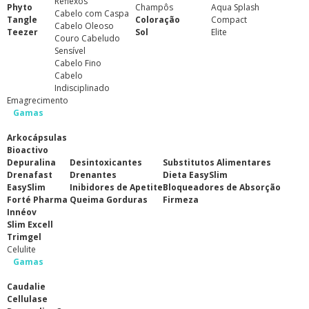
Reflexos
Phyto
Champôs
Aqua Splash
Cabelo com Caspa
Tangle
Coloração
Compact
Cabelo Oleoso
Teezer
Sol
Elite
Couro Cabeludo
Sensível
Cabelo Fino
Cabelo
Indisciplinado
Emagrecimento
Gamas
Arkocápsulas
Bioactivo
Depuralina
Desintoxicantes
Substitutos Alimentares
Drenafast
Drenantes
Dieta EasySlim
EasySlim
Inibidores de Apetite
Bloqueadores de Absorção
Forté Pharma
Queima Gorduras
Firmeza
Innéov
Slim Excell
Trimgel
Celulite
Gamas
Caudalie
Cellulase