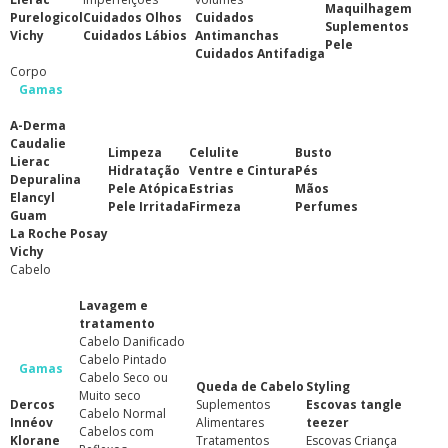
Maquilhagem
Purelogicol
Cuidados Olhos
Cuidados
Suplementos
Vichy
Cuidados Lábios
Antimanchas
Pele
Cuidados Antifadiga
Corpo
Gamas
A-Derma
Caudalie
Limpeza
Celulite
Busto
Lierac
Hidratação
Ventre e Cintura
Pés
Depuralina
Pele Atópica
Estrias
Mãos
Elancyl
Pele Irritada
Firmeza
Perfumes
Guam
La Roche Posay
Vichy
Cabelo
Lavagem e
tratamento
Cabelo Danificado
Cabelo Pintado
Gamas
Cabelo Seco ou
Queda de Cabelo
Styling
Muito seco
Dercos
Suplementos
Escovas tangle
Cabelo Normal
Innéov
Alimentares
teezer
Cabelos com
Klorane
Tratamentos
Escovas Criança