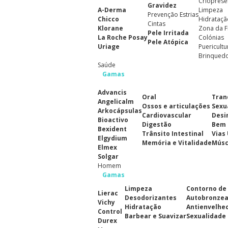
Crioprese
Gravidez
A-Derma
Limpeza
Prevenção Estrias
Chicco
Hidrataçã
Cintas
Klorane
Zona da F
Pele Irritada
La Roche Posay
Colónias
Pele Atópica
Uriage
Puericultu
Brinqued
Saúde
Gamas
Advancis
Oral
Tran
Angelicalm
Ossos e articulações
Sexu
Arkocápsulas
Cardiovascular
Desi
Bioactivo
Digestão
Bem 
Bexident
Trânsito Intestinal
Vias
Elgydium
Memória e Vitalidade
Músc
Elmex
Solgar
Homem
Gamas
Limpeza
Contorno de
Lierac
Desodorizantes
Autobronze
Vichy
Hidratação
Antienvelhe
Control
Barbear e Suavizar
Sexualidade
Durex