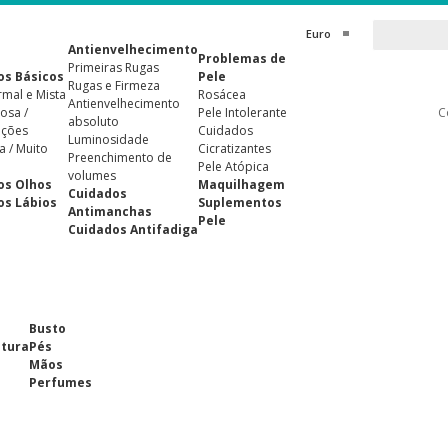
Euro
Antienvelhecimento
Problemas de
Primeiras Rugas
os Básicos
Pele
Rugas e Firmeza
rmal e Mista
Rosácea
Antienvelhecimento
osa /
Pele Intolerante
C
absoluto
ições
Cuidados
Luminosidade
a / Muito
Cicratizantes
Preenchimento de
Pele Atópica
volumes
os Olhos
Maquilhagem
Cuidados
os Lábios
Suplementos
Antimanchas
Pele
Cuidados Antifadiga
Busto
ntura
Pés
Mãos
Perfumes