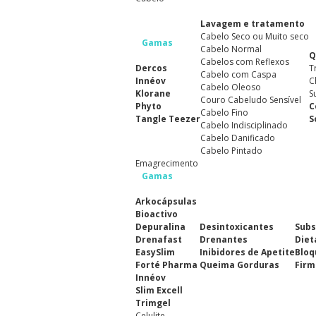
Lavagem e tratamento
Cabelo Seco ou Muito seco
Gamas
Cabelo Normal
Q
Cabelos com Reflexos
Dercos
T
Cabelo com Caspa
Innéov
C
Cabelo Oleoso
Klorane
S
Couro Cabeludo Sensível
Phyto
C
Cabelo Fino
Tangle Teezer
S
Cabelo Indisciplinado
Cabelo Danificado
Cabelo Pintado
Emagrecimento
Gamas
Arkocápsulas
Bioactivo
Depuralina
Desintoxicantes
Subs
Drenafast
Drenantes
Diet
EasySlim
Inibidores de Apetite
Bloq
Forté Pharma
Queima Gorduras
Firm
Innéov
Slim Excell
Trimgel
Celulite