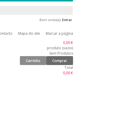
Bem vindo(a),
Entrar
.
ontacto
Mapa do site
Marcar a página
0,00 €
produto
(vazio)
Sem Produtos
Carrinho
Comprar
Total
0,00 €