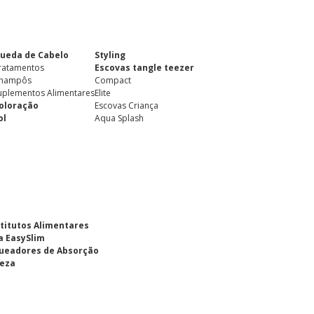
ueda de Cabelo
Styling
ratamentos
Escovas tangle teezer
hampôs
Compact
uplementos Alimentares
Elite
oloração
Escovas Criança
ol
Aqua Splash
titutos Alimentares
a EasySlim
ueadores de Absorção
eza