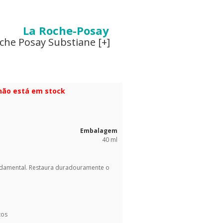
La Roche-Posay
che Posay Substiane [+]
 não está em stock
Embalagem
40 ml
undamental. Restaura duradouramente o
tos