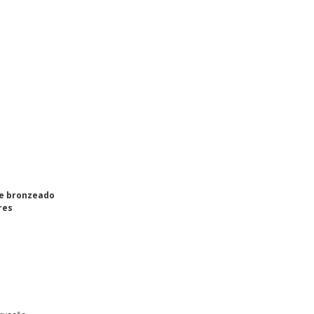
e bronzeado
res