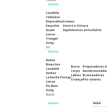
Gamas
Caudalie
Cellulase
Depuralina
Cremes
Easyslim
Ventre e Cintura
Guam
Suplementos anticelulite
Lierac
Trimgel
Vichy
Sol
Gamas
Avène
Bioactivo
Rosto
Preparadores d
Caudalie
Corpo
Autobronzeado
Innéov
Lábios
Bronzeadores
La Roche Possay
Criança
Pós-solares
Lierac
Piz Buin
Vichy
Mamã
Gamas
Bebé