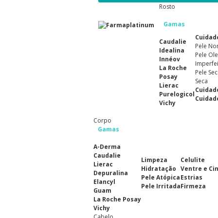
Rosto
Gamas
Cuidad
Caudalie
Pele No
Idealina
Pele Ole
Innéov
Imperfe
La Roche
Pele Sec
Posay
Seca
Lierac
Cuidad
Purelogicol
Cuidad
Vichy
Corpo
Gamas
A-Derma
Caudalie
Limpeza
Celulite
Lierac
Hidratação
Ventre e Ci
Depuralina
Pele Atópica
Estrias
Elancyl
Pele Irritada
Firmeza
Guam
La Roche Posay
Vichy
Cabelo