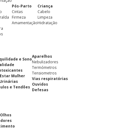
rvação
Pós-Parto
Criança
o
Cintas
Cabelo
ralda
Firmeza
Limpeza
Amamentação
Hidratação
ra
os
Aparelhos
quilidade e Sono
Nebulizadores
alidade
Termómetros
ntoxicantes
Tensiometros
Estar Mulher
Vias respiratórias
 Urinárias
Ouvidos
ulos e Tendões
Defesas
 Olhos
adores
cimento