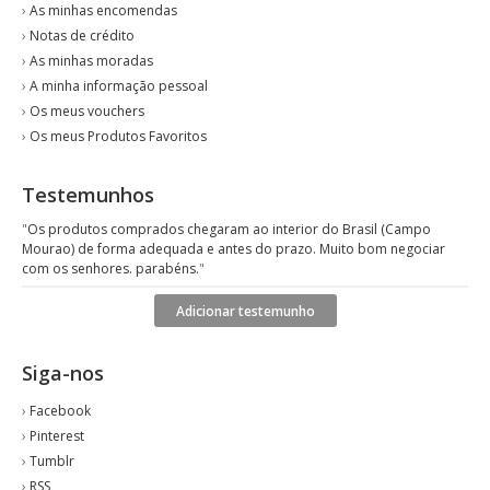
›
As minhas encomendas
›
Notas de crédito
›
As minhas moradas
›
A minha informação pessoal
›
Os meus vouchers
›
Os meus Produtos Favoritos
Testemunhos
"
Os produtos comprados chegaram ao interior do Brasil (Campo
Mourao) de forma adequada e antes do prazo. Muito bom negociar
com os senhores. parabéns.
"
Adicionar testemunho
Siga-nos
›
Facebook
›
Pinterest
›
Tumblr
›
RSS