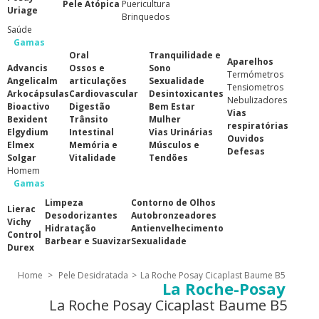
Pele Atópica
Puericultura
Uriage
Brinquedos
Saúde
Gamas
Oral
Tranquilidade e
Aparelhos
Advancis
Ossos e
Sono
Termómetros
Angelicalm
articulações
Sexualidade
Tensiometros
Arkocápsulas
Cardiovascular
Desintoxicantes
Nebulizadores
Bioactivo
Digestão
Bem Estar
Vias
Bexident
Trânsito
Mulher
respiratórias
Elgydium
Intestinal
Vias Urinárias
Ouvidos
Elmex
Memória e
Músculos e
Defesas
Solgar
Vitalidade
Tendões
Homem
Gamas
Limpeza
Contorno de Olhos
Lierac
Desodorizantes
Autobronzeadores
Vichy
Hidratação
Antienvelhecimento
Control
Barbear e Suavizar
Sexualidade
Durex
Home
>
Pele Desidratada
>
La Roche Posay Cicaplast Baume B5
La Roche-Posay
La Roche Posay Cicaplast Baume B5