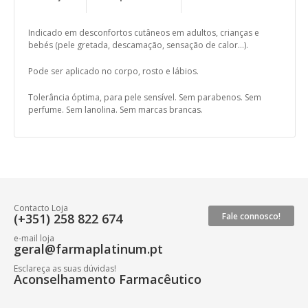
Componentes Activos
Modo de Utilização
Indicado em desconfortos cutâneos em adultos, crianças e
bebés (pele gretada, descamação, sensação de calor…).
Pode ser aplicado no corpo, rosto e lábios.
Tolerância óptima, para pele sensível. Sem parabenos. Sem
perfume. Sem lanolina. Sem marcas brancas.
Contacto Loja
(+351) 258 822 674
Fale connosco!
e-mail loja
geral@farmaplatinum.pt
Esclareça as suas dúvidas!
Aconselhamento Farmacêutico