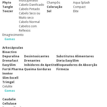
Indisciplinado
Phyto
Champôs
Aqua Splash
Cabelo Danificado
Tangle
Coloração
Compact
Cabelo Pintado
Teezer
Sol
Elite
Cabelo Seco ou
Muito seco
Cabelo Normal
Cabelos com
Reflexos
Emagrecimento
Gamas
Arkocápsulas
Bioactivo
Depuralina
Desintoxicantes
Substitutos Alimentares
Drenafast
Drenantes
Dieta EasySlim
EasySlim
Inibidores de Apetite
Bloqueadores de Absorção
Forté Pharma
Queima Gorduras
Firmeza
Innéov
Slim Excell
Trimgel
Celulite
Gamas
Caudalie
Cellulase