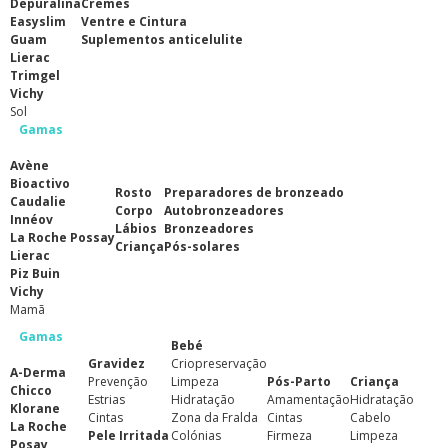
Depuralina
Cremes
Easyslim
Ventre e Cintura
Guam
Suplementos anticelulite
Lierac
Trimgel
Vichy
Sol
Gamas
Avène
Bioactivo
Rosto
Preparadores de bronzeado
Caudalie
Corpo
Autobronzeadores
Innéov
Lábios
Bronzeadores
La Roche Possay
Criança
Pós-solares
Lierac
Piz Buin
Vichy
Mamã
Gamas
Bebé
Gravidez
Criopreservação
A-Derma
Prevenção
Limpeza
Pós-Parto
Criança
Chicco
Estrias
Hidratação
Amamentação
Hidratação
Klorane
Cintas
Zona da Fralda
Cintas
Cabelo
La Roche
Pele Irritada
Colónias
Firmeza
Limpeza
Posay