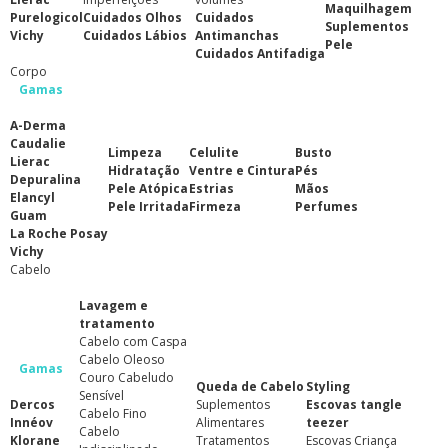
Maquilhagem
Purelogicol
Cuidados Olhos
Cuidados
Suplementos
Vichy
Cuidados Lábios
Antimanchas
Pele
Cuidados Antifadiga
Corpo
Gamas
A-Derma
Caudalie
Limpeza
Celulite
Busto
Lierac
Hidratação
Ventre e Cintura
Pés
Depuralina
Pele Atópica
Estrias
Mãos
Elancyl
Pele Irritada
Firmeza
Perfumes
Guam
La Roche Posay
Vichy
Cabelo
Lavagem e
tratamento
Cabelo com Caspa
Cabelo Oleoso
Gamas
Couro Cabeludo
Queda de Cabelo
Styling
Sensível
Dercos
Suplementos
Escovas tangle
Cabelo Fino
Innéov
Alimentares
teezer
Cabelo
Klorane
Tratamentos
Escovas Criança