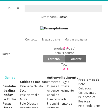
Euro
Bem vindo(a),
Entrar
.
Contacto
Mapa do site
Marcar a página
0,00 €
produto
(vazio)
Sem Produtos
Rosto
Carrinho
Comprar
Total
0,00 €
Gamas
Antienvelhecimento
Problemas de
Cuidados Básicos
Primeiras Rugas
Pele
Caudalie
Pele Seca / Muito
Rugas e Firmeza
Cuidados
Idealina
Seca
Antienvelhecimento
Cicratizantes
Innéov
Pele Normal e
absoluto
Pele Atópica
La Roche
Mista
Luminosidade
Rosácea
Posay
Pele Oleosa /
Preenchimento de
Pele Intolerante
Lierac
Imperfeições
volumes