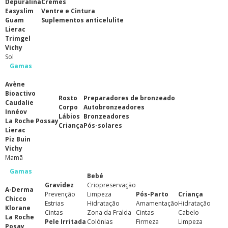
Depuralina
Cremes
Easyslim
Ventre e Cintura
Guam
Suplementos anticelulite
Lierac
Trimgel
Vichy
Sol
Gamas
Avène
Bioactivo
Rosto
Preparadores de bronzeado
Caudalie
Corpo
Autobronzeadores
Innéov
Lábios
Bronzeadores
La Roche Possay
Criança
Pós-solares
Lierac
Piz Buin
Vichy
Mamã
Gamas
Bebé
Gravidez
Criopreservação
A-Derma
Prevenção
Limpeza
Pós-Parto
Criança
Chicco
Estrias
Hidratação
Amamentação
Hidratação
Klorane
Cintas
Zona da Fralda
Cintas
Cabelo
La Roche
Pele Irritada
Colónias
Firmeza
Limpeza
Posay