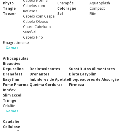
Cabelo Normal
Phyto
Champôs
Aqua Splash
Cabelos com
Tangle
Coloração
Compact
Reflexos
Teezer
Sol
Elite
Cabelo com Caspa
Cabelo Oleoso
Couro Cabeludo
Sensível
Cabelo Fino
Emagrecimento
Gamas
Arkocápsulas
Bioactivo
Depuralina
Desintoxicantes
Substitutos Alimentares
Drenafast
Drenantes
Dieta EasySlim
EasySlim
Inibidores de Apetite
Bloqueadores de Absorção
Forté Pharma
Queima Gorduras
Firmeza
Innéov
Slim Excell
Trimgel
Celulite
Gamas
Caudalie
Cellulase