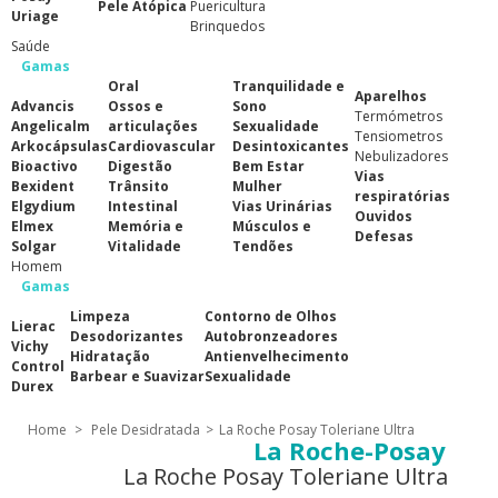
Pele Atópica
Puericultura
Uriage
Brinquedos
Saúde
Gamas
Oral
Tranquilidade e
Aparelhos
Advancis
Ossos e
Sono
Termómetros
Angelicalm
articulações
Sexualidade
Tensiometros
Arkocápsulas
Cardiovascular
Desintoxicantes
Nebulizadores
Bioactivo
Digestão
Bem Estar
Vias
Bexident
Trânsito
Mulher
respiratórias
Elgydium
Intestinal
Vias Urinárias
Ouvidos
Elmex
Memória e
Músculos e
Defesas
Solgar
Vitalidade
Tendões
Homem
Gamas
Limpeza
Contorno de Olhos
Lierac
Desodorizantes
Autobronzeadores
Vichy
Hidratação
Antienvelhecimento
Control
Barbear e Suavizar
Sexualidade
Durex
Home
>
Pele Desidratada
>
La Roche Posay Toleriane Ultra
La Roche-Posay
La Roche Posay Toleriane Ultra