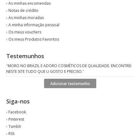
›
As minhas encomendas
›
Notas de crédito
›
As minhas moradas
›
A minha informação pessoal
›
Os meus vouchers
›
Os meus Produtos Favoritos
Testemunhos
"
MORO NO BRAZIL E ADORO COSMÉTICOS DE QUALIDADE. ENCONTREI
NESTE SITE TUDO QUE U GOSTO E PRECISO.
"
Adicionar testemunho
Siga-nos
›
Facebook
›
Pinterest
›
Tumblr
›
RSS