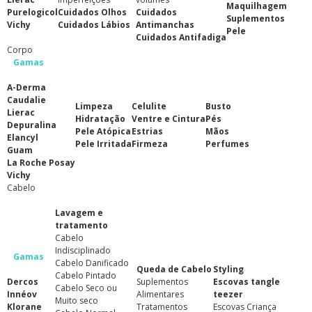
Maquilhagem
Purelogicol
Cuidados Olhos
Cuidados
Suplementos
Vichy
Cuidados Lábios
Antimanchas
Pele
Cuidados Antifadiga
Corpo
Gamas
A-Derma
Caudalie
Limpeza
Celulite
Busto
Lierac
Hidratação
Ventre e Cintura
Pés
Depuralina
Pele Atópica
Estrias
Mãos
Elancyl
Pele Irritada
Firmeza
Perfumes
Guam
La Roche Posay
Vichy
Cabelo
Lavagem e
tratamento
Cabelo
Indisciplinado
Gamas
Cabelo Danificado
Queda de Cabelo
Styling
Cabelo Pintado
Dercos
Suplementos
Escovas tangle
Cabelo Seco ou
Innéov
Alimentares
teezer
Muito seco
Klorane
Tratamentos
Escovas Criança