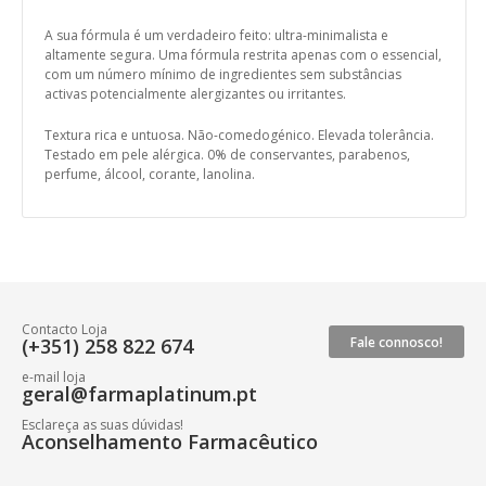
A sua fórmula é um verdadeiro feito: ultra-minimalista e
altamente segura. Uma fórmula restrita apenas com o essencial,
com um número mínimo de ingredientes sem substâncias
activas potencialmente alergizantes ou irritantes.
Textura rica e untuosa. Não-comedogénico. Elevada tolerância.
Testado em pele alérgica. 0% de conservantes, parabenos,
perfume, álcool, corante, lanolina.
Contacto Loja
(+351) 258 822 674
Fale connosco!
e-mail loja
geral@farmaplatinum.pt
Esclareça as suas dúvidas!
Aconselhamento Farmacêutico