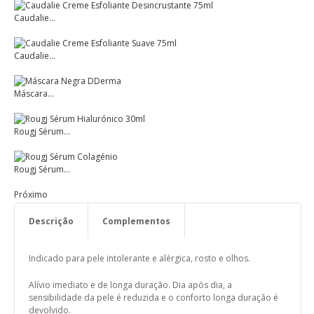
Caudalie...
Caudalie...
Máscara...
Rougj Sérum...
Rougj Sérum...
Próximo
Descrição
Complementos
Componentes Activos
Modo de Utilização
Indicado para pele intolerante e alérgica, rosto e olhos.
Alívio imediato e de longa duração. Dia após dia, a
sensibilidade da pele é reduzida e o conforto longa duração é
devolvido.