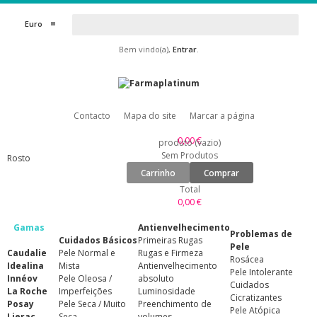
Euro
Bem vindo(a),
Entrar
.
Contacto
Mapa do site
Marcar a página
0,00 €
produto
(vazio)
Sem Produtos
Rosto
Carrinho
Comprar
Total
0,00 €
Gamas
Antienvelhecimento
Problemas de
Cuidados Básicos
Primeiras Rugas
Pele
Caudalie
Pele Normal e
Rugas e Firmeza
Rosácea
Idealina
Mista
Antienvelhecimento
Pele Intolerante
Innéov
Pele Oleosa /
absoluto
Cuidados
La Roche
Imperfeições
Luminosidade
Cicratizantes
Posay
Pele Seca / Muito
Preenchimento de
Pele Atópica
Lierac
Seca
volumes