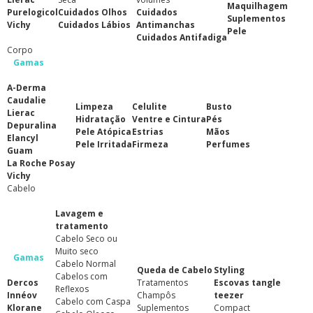
Maquilhagem
Purelogicol
Cuidados Olhos
Cuidados
Suplementos
Vichy
Cuidados Lábios
Antimanchas
Pele
Cuidados Antifadiga
Corpo
Gamas
A-Derma
Caudalie
Limpeza
Celulite
Busto
Lierac
Hidratação
Ventre e Cintura
Pés
Depuralina
Pele Atópica
Estrias
Mãos
Elancyl
Pele Irritada
Firmeza
Perfumes
Guam
La Roche Posay
Vichy
Cabelo
Lavagem e
tratamento
Cabelo Seco ou
Muito seco
Gamas
Cabelo Normal
Queda de Cabelo
Styling
Cabelos com
Dercos
Tratamentos
Escovas tangle
Reflexos
Innéov
Champôs
teezer
Cabelo com Caspa
Klorane
Suplementos
Compact