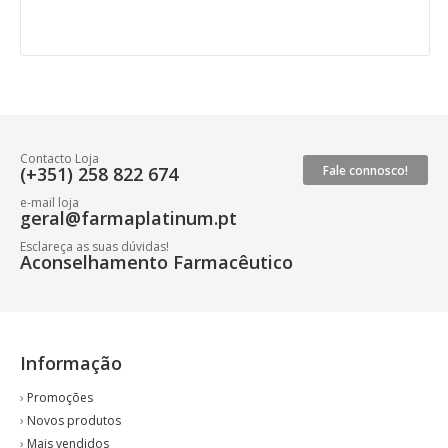
Contacto Loja
(+351) 258 822 674
Fale connosco!
e-mail loja
geral@farmaplatinum.pt
Esclareça as suas dúvidas!
Aconselhamento Farmacêutico
Informação
›
Promoções
›
Novos produtos
›
Mais vendidos