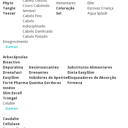
Cabelo Oleoso
Phyto
Alimentares
Elite
Couro Cabeludo
Tangle
Coloração
Escovas Criança
Sensível
Teezer
Sol
Aqua Splash
Cabelo Fino
Cabelo
Indisciplinado
Cabelo Danificado
Cabelo Pintado
Emagrecimento
Gamas
Arkocápsulas
Bioactivo
Depuralina
Desintoxicantes
Substitutos Alimentares
Drenafast
Drenantes
Dieta EasySlim
EasySlim
Inibidores de Apetite
Bloqueadores de Absorção
Forté Pharma
Queima Gorduras
Firmeza
Innéov
Slim Excell
Trimgel
Celulite
Gamas
Caudalie
Cellulase