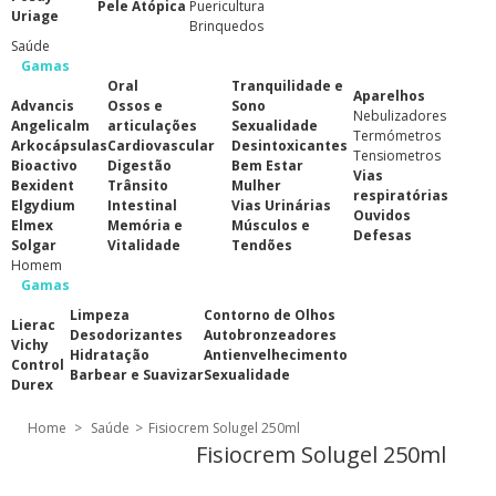
Pele Atópica
Puericultura
Uriage
Brinquedos
Saúde
Gamas
Oral
Tranquilidade e
Aparelhos
Advancis
Ossos e
Sono
Nebulizadores
Angelicalm
articulações
Sexualidade
Termómetros
Arkocápsulas
Cardiovascular
Desintoxicantes
Tensiometros
Bioactivo
Digestão
Bem Estar
Vias
Bexident
Trânsito
Mulher
respiratórias
Elgydium
Intestinal
Vias Urinárias
Ouvidos
Elmex
Memória e
Músculos e
Defesas
Solgar
Vitalidade
Tendões
Homem
Gamas
Limpeza
Contorno de Olhos
Lierac
Desodorizantes
Autobronzeadores
Vichy
Hidratação
Antienvelhecimento
Control
Barbear e Suavizar
Sexualidade
Durex
Home
>
Saúde
>
Fisiocrem Solugel 250ml
Fisiocrem Solugel 250ml