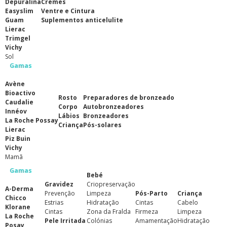
Depuralina
Cremes
Easyslim
Ventre e Cintura
Guam
Suplementos anticelulite
Lierac
Trimgel
Vichy
Sol
Gamas
Avène
Bioactivo
Rosto
Preparadores de bronzeado
Caudalie
Corpo
Autobronzeadores
Innéov
Lábios
Bronzeadores
La Roche Possay
Criança
Pós-solares
Lierac
Piz Buin
Vichy
Mamã
Gamas
Bebé
Gravidez
Criopreservação
A-Derma
Prevenção
Limpeza
Pós-Parto
Criança
Chicco
Estrias
Hidratação
Cintas
Cabelo
Klorane
Cintas
Zona da Fralda
Firmeza
Limpeza
La Roche
Pele Irritada
Colónias
Amamentação
Hidratação
Posay