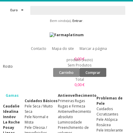
Euro
Bem vindo(a),
Entrar
.
Contacto
Mapa do site
Marcar a página
0,00 €
produto
(vazio)
Sem Produtos
Rosto
Carrinho
Comprar
Total
0,00 €
Gamas
Antienvelhecimento
Problemas de
Cuidados Básicos
Primeiras Rugas
Pele
Caudalie
Pele Seca / Muito
Rugas e Firmeza
Cuidados
Idealina
Seca
Antienvelhecimento
Cicratizantes
Innéov
Pele Normal e
absoluto
Pele Atópica
La Roche
Mista
Luminosidade
Rosácea
Posay
Pele Oleosa /
Preenchimento de
Pele Intolerante
Lierac
Imperfeições
volumes