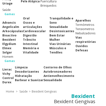
Pele Atópica
Puericultura
Uriage
Brinquedos
Saúde
Gamas
Oral
Tranquilidade e
Aparelhos
Advancis
Ossos e
Sono
Termómetros
Angelicalm
articulações
Sexualidade
Tensiometros
Arkocápsulas
Cardiovascular
Desintoxicantes
Nebulizadores
Bioactivo
Digestão
Bem Estar
Vias
Bexident
Trânsito
Mulher
respiratórias
Elgydium
Intestinal
Vias Urinárias
Ouvidos
Elmex
Memória e
Músculos e
Defesas
Solgar
Vitalidade
Tendões
Homem
Gamas
Limpeza
Contorno de Olhos
Lierac
Desodorizantes
Autobronzeadores
Vichy
Hidratação
Antienvelhecimento
Control
Barbear e Suavizar
Sexualidade
Durex
Home
>
Saúde
>
Bexident Gengivas
Bexident
Bexident Gengivas