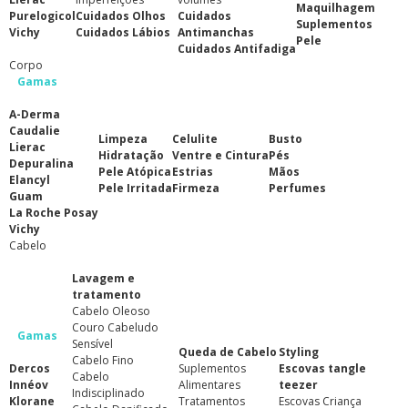
Maquilhagem
Purelogicol
Cuidados Olhos
Cuidados
Suplementos
Vichy
Cuidados Lábios
Antimanchas
Pele
Cuidados Antifadiga
Corpo
Gamas
A-Derma
Caudalie
Limpeza
Celulite
Busto
Lierac
Hidratação
Ventre e Cintura
Pés
Depuralina
Pele Atópica
Estrias
Mãos
Elancyl
Pele Irritada
Firmeza
Perfumes
Guam
La Roche Posay
Vichy
Cabelo
Lavagem e
tratamento
Cabelo Oleoso
Couro Cabeludo
Gamas
Sensível
Queda de Cabelo
Styling
Cabelo Fino
Dercos
Suplementos
Escovas tangle
Cabelo
Innéov
Alimentares
teezer
Indisciplinado
Klorane
Tratamentos
Escovas Criança