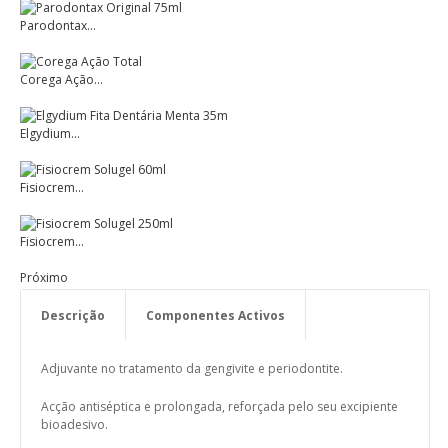
Parodontax...
Corega Ação...
Elgydium...
Fisiocrem...
Fisiocrem...
Próximo
Descrição
Componentes Activos
Modo de Utilização
Adjuvante no tratamento da gengivite e periodontite.
Acção antiséptica e prolongada, reforçada pelo seu excipiente
bioadesivo.