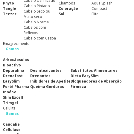
Cabelo Danificado
Phyto
Champôs
Aqua Splash
Cabelo Pintado
Tangle
Coloração
Compact
Cabelo Seco ou
Teezer
Sol
Elite
Muito seco
Cabelo Normal
Cabelos com
Reflexos
Cabelo com Caspa
Emagrecimento
Gamas
Arkocápsulas
Bioactivo
Depuralina
Desintoxicantes
Substitutos Alimentares
Drenafast
Drenantes
Dieta EasySlim
EasySlim
Inibidores de Apetite
Bloqueadores de Absorção
Forté Pharma
Queima Gorduras
Firmeza
Innéov
Slim Excell
Trimgel
Celulite
Gamas
Caudalie
Cellulase