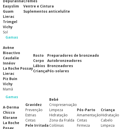
Depuralina
Cremes
Easyslim
Ventre e Cintura
Guam
Suplementos anticelulite
Lierac
Trimgel
Vichy
Sol
Gamas
Avène
Bioactivo
Rosto
Preparadores de bronzeado
Caudalie
Corpo
Autobronzeadores
Innéov
Lábios
Bronzeadores
La Roche Possay
Criança
Pós-solares
Lierac
Piz Buin
Vichy
Mamã
Gamas
Bebé
Gravidez
Criopreservação
A-Derma
Prevenção
Limpeza
Pós-Parto
Criança
Chicco
Estrias
Hidratação
Amamentação
Hidratação
Klorane
Cintas
Zona da Fralda
Cintas
Cabelo
La Roche
Pele Irritada
Colónias
Firmeza
Limpeza
Posay