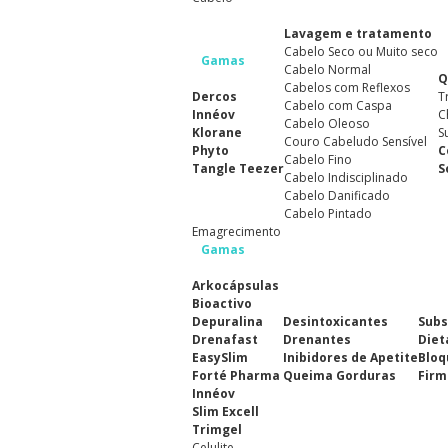
Lavagem e tratamento
Cabelo Seco ou Muito seco
Gamas
Cabelo Normal
Q
Cabelos com Reflexos
Dercos
T
Cabelo com Caspa
Innéov
C
Cabelo Oleoso
Klorane
S
Couro Cabeludo Sensível
Phyto
C
Cabelo Fino
Tangle Teezer
S
Cabelo Indisciplinado
Cabelo Danificado
Cabelo Pintado
Emagrecimento
Gamas
Arkocápsulas
Bioactivo
Depuralina
Desintoxicantes
Subs
Drenafast
Drenantes
Diet
EasySlim
Inibidores de Apetite
Bloq
Forté Pharma
Queima Gorduras
Firm
Innéov
Slim Excell
Trimgel
Celulite