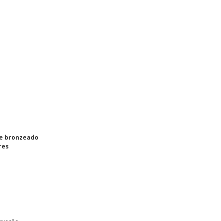
e bronzeado
res