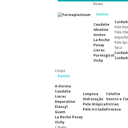
Rosto
Gamas
Cuidad
Caudalie
Pele No
Idealina
Pele Ole
Innéov
Imperfe
La Roche
Pele Sec
Posay
Seca
Lierac
Cuidad
Purelogicol
Cuidad
Vichy
Corpo
Gamas
A-Derma
Caudalie
Limpeza
Celulite
Lierac
Hidratação
Ventre e Ci
Depuralina
Pele Atópica
Estrias
Elancyl
Pele Irritada
Firmeza
Guam
La Roche Posay
Vichy
Cabelo