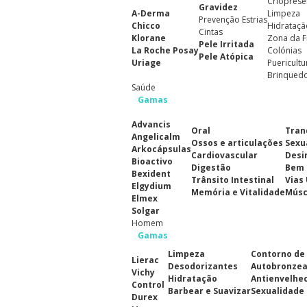
Crioprese
Gravidez
A-Derma
Limpeza
Prevenção Estrias
Chicco
Hidrataçã
Cintas
Klorane
Zona da F
Pele Irritada
La Roche Posay
Colónias
Pele Atópica
Uriage
Puericultu
Brinqued
Saúde
Gamas
Advancis
Oral
Tran
Angelicalm
Ossos e articulações
Sexu
Arkocápsulas
Cardiovascular
Desi
Bioactivo
Digestão
Bem 
Bexident
Trânsito Intestinal
Vias
Elgydium
Memória e Vitalidade
Músc
Elmex
Solgar
Homem
Gamas
Limpeza
Contorno de
Lierac
Desodorizantes
Autobronze
Vichy
Hidratação
Antienvelhe
Control
Barbear e Suavizar
Sexualidade
Durex