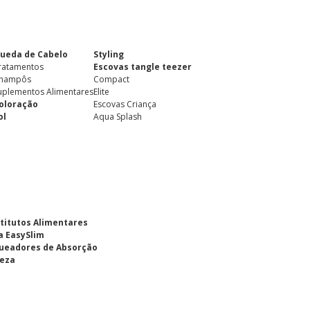
ueda de Cabelo
Styling
ratamentos
Escovas tangle teezer
hampôs
Compact
uplementos Alimentares
Elite
oloração
Escovas Criança
ol
Aqua Splash
titutos Alimentares
a EasySlim
ueadores de Absorção
eza