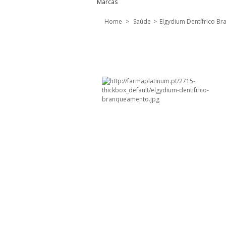
Marcas
Home
>
Saúde
>
Elgydium Dentífrico B