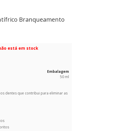
ntífrico Branqueamento
 não está em stock
Embalagem
50 ml
s dentes que contribui para eliminar as
tos
oritos