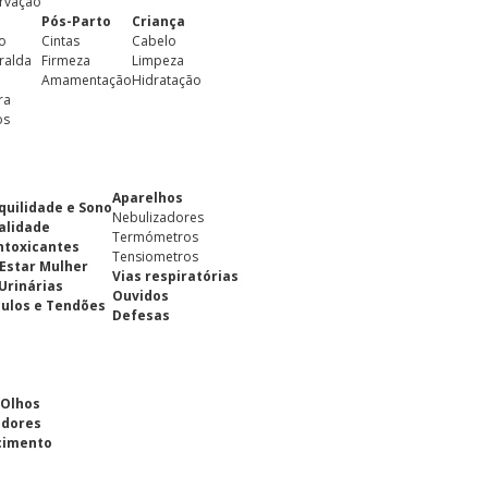
rvação
Pós-Parto
Criança
o
Cintas
Cabelo
ralda
Firmeza
Limpeza
Amamentação
Hidratação
ra
os
Aparelhos
quilidade e Sono
Nebulizadores
alidade
Termómetros
ntoxicantes
Tensiometros
Estar Mulher
Vias respiratórias
 Urinárias
Ouvidos
ulos e Tendões
Defesas
 Olhos
adores
cimento