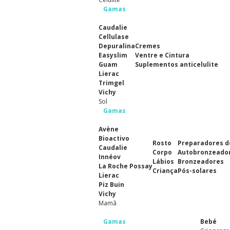
Gamas
Caudalie
Cellulase
Depuralina
Cremes
Easyslim
Ventre e Cintura
Guam
Suplementos anticelulite
Lierac
Trimgel
Vichy
Sol
Gamas
Avène
Bioactivo
Rosto
Preparadores d
Caudalie
Corpo
Autobronzeado
Innéov
Lábios
Bronzeadores
La Roche Possay
Criança
Pós-solares
Lierac
Piz Buin
Vichy
Mamã
Gamas
Bebé