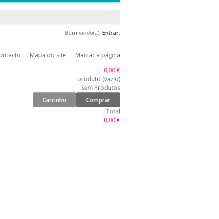
Bem vindo(a),
Entrar
.
ontacto
Mapa do site
Marcar a página
0,00 €
produto
(vazio)
Sem Produtos
Carrinho
Comprar
Total
0,00 €