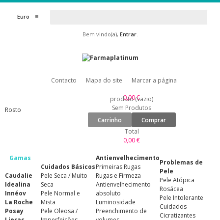
Euro
Bem vindo(a),
Entrar
.
Contacto
Mapa do site
Marcar a página
0,00 €
produto
(vazio)
Sem Produtos
Rosto
Carrinho
Comprar
Total
0,00 €
Gamas
Antienvelhecimento
Problemas de
Cuidados Básicos
Primeiras Rugas
Pele
Caudalie
Pele Seca / Muito
Rugas e Firmeza
Pele Atópica
Idealina
Seca
Antienvelhecimento
Rosácea
Innéov
Pele Normal e
absoluto
Pele Intolerante
La Roche
Mista
Luminosidade
Cuidados
Posay
Pele Oleosa /
Preenchimento de
Cicratizantes
Lierac
Imperfeições
volumes