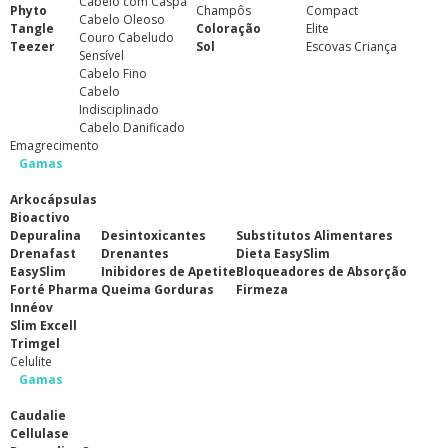
Cabelo com Caspa
Phyto
Champôs
Compact
Cabelo Oleoso
Tangle
Coloração
Elite
Couro Cabeludo
Teezer
Sol
Escovas Criança
Sensível
Cabelo Fino
Cabelo
Indisciplinado
Cabelo Danificado
Emagrecimento
Gamas
Arkocápsulas
Bioactivo
Depuralina
Desintoxicantes
Substitutos Alimentares
Drenafast
Drenantes
Dieta EasySlim
EasySlim
Inibidores de Apetite
Bloqueadores de Absorção
Forté Pharma
Queima Gorduras
Firmeza
Innéov
Slim Excell
Trimgel
Celulite
Gamas
Caudalie
Cellulase