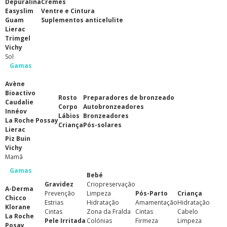
Depuralina
Cremes
Easyslim
Ventre e Cintura
Guam
Suplementos anticelulite
Lierac
Trimgel
Vichy
Sol
Gamas
Avène
Bioactivo
Rosto
Preparadores de bronzeado
Caudalie
Corpo
Autobronzeadores
Innéov
Lábios
Bronzeadores
La Roche Possay
Criança
Pós-solares
Lierac
Piz Buin
Vichy
Mamã
Gamas
Bebé
Gravidez
Criopreservação
A-Derma
Prevenção
Limpeza
Pós-Parto
Criança
Chicco
Estrias
Hidratação
Amamentação
Hidratação
Klorane
Cintas
Zona da Fralda
Cintas
Cabelo
La Roche
Pele Irritada
Colónias
Firmeza
Limpeza
Posay