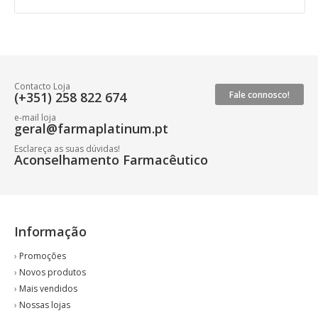
Contacto Loja
(+351) 258 822 674
Fale connosco!
e-mail loja
geral@farmaplatinum.pt
Esclareça as suas dúvidas!
Aconselhamento Farmacêutico
Informação
›
Promoções
›
Novos produtos
›
Mais vendidos
›
Nossas lojas