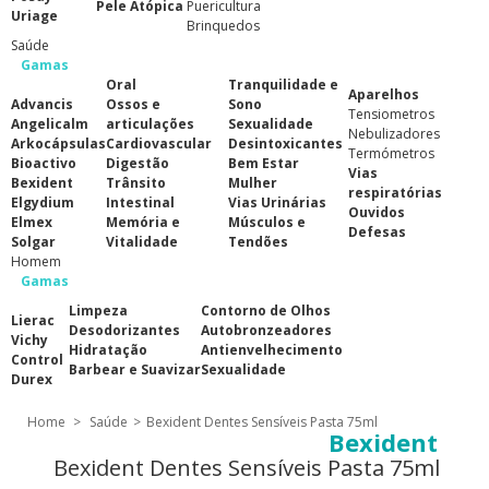
Pele Atópica
Puericultura
Uriage
Brinquedos
Saúde
Gamas
Oral
Tranquilidade e
Aparelhos
Advancis
Ossos e
Sono
Tensiometros
Angelicalm
articulações
Sexualidade
Nebulizadores
Arkocápsulas
Cardiovascular
Desintoxicantes
Termómetros
Bioactivo
Digestão
Bem Estar
Vias
Bexident
Trânsito
Mulher
respiratórias
Elgydium
Intestinal
Vias Urinárias
Ouvidos
Elmex
Memória e
Músculos e
Defesas
Solgar
Vitalidade
Tendões
Homem
Gamas
Limpeza
Contorno de Olhos
Lierac
Desodorizantes
Autobronzeadores
Vichy
Hidratação
Antienvelhecimento
Control
Barbear e Suavizar
Sexualidade
Durex
Home
>
Saúde
>
Bexident Dentes Sensíveis Pasta 75ml
Bexident
Bexident Dentes Sensíveis Pasta 75ml