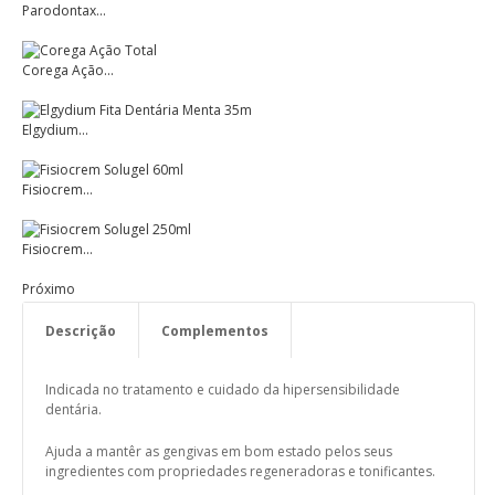
Parodontax...
Corega Ação...
Elgydium...
Fisiocrem...
Fisiocrem...
Próximo
Descrição
Complementos
Componentes Activos
Modo de Utilização
Indicada no tratamento e cuidado da hipersensibilidade
dentária.
Ajuda a mantêr as gengivas em bom estado pelos seus
ingredientes com propriedades regeneradoras e tonificantes.