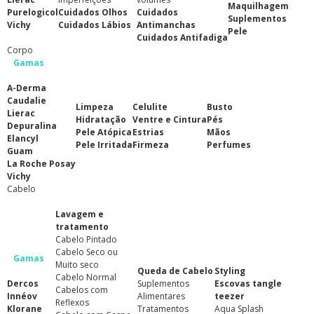
Maquilhagem
Purelogicol
Cuidados Olhos
Cuidados
Suplementos
Vichy
Cuidados Lábios
Antimanchas
Pele
Cuidados Antifadiga
Corpo
Gamas
A-Derma
Caudalie
Limpeza
Celulite
Busto
Lierac
Hidratação
Ventre e Cintura
Pés
Depuralina
Pele Atópica
Estrias
Mãos
Elancyl
Pele Irritada
Firmeza
Perfumes
Guam
La Roche Posay
Vichy
Cabelo
Lavagem e
tratamento
Cabelo Pintado
Cabelo Seco ou
Gamas
Muito seco
Queda de Cabelo
Styling
Cabelo Normal
Dercos
Suplementos
Escovas tangle
Cabelos com
Innéov
Alimentares
teezer
Reflexos
Klorane
Tratamentos
Aqua Splash