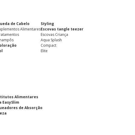
ueda de Cabelo
Styling
uplementos Alimentares
Escovas tangle teezer
ratamentos
Escovas Criança
hampôs
Aqua Splash
oloração
Compact
ol
Elite
titutos Alimentares
a EasySlim
ueadores de Absorção
eza