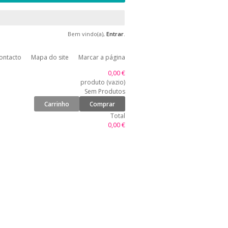
Bem vindo(a),
Entrar
.
ontacto
Mapa do site
Marcar a página
0,00 €
produto
(vazio)
Sem Produtos
Carrinho
Comprar
Total
0,00 €