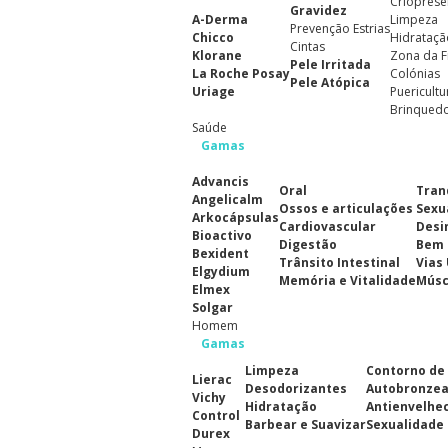
Crioprese
Gravidez
A-Derma
Limpeza
Prevenção Estrias
Chicco
Hidrataçã
Cintas
Klorane
Zona da F
Pele Irritada
La Roche Posay
Colónias
Pele Atópica
Uriage
Puericultu
Brinqued
Saúde
Gamas
Advancis
Oral
Tran
Angelicalm
Ossos e articulações
Sexu
Arkocápsulas
Cardiovascular
Desi
Bioactivo
Digestão
Bem 
Bexident
Trânsito Intestinal
Vias
Elgydium
Memória e Vitalidade
Músc
Elmex
Solgar
Homem
Gamas
Limpeza
Contorno de
Lierac
Desodorizantes
Autobronze
Vichy
Hidratação
Antienvelhe
Control
Barbear e Suavizar
Sexualidade
Durex