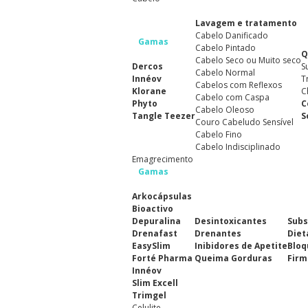
Lavagem e tratamento
Cabelo Danificado
Gamas
Cabelo Pintado
Q
Cabelo Seco ou Muito seco
Dercos
S
Cabelo Normal
Innéov
T
Cabelos com Reflexos
Klorane
C
Cabelo com Caspa
Phyto
C
Cabelo Oleoso
Tangle Teezer
S
Couro Cabeludo Sensível
Cabelo Fino
Cabelo Indisciplinado
Emagrecimento
Gamas
Arkocápsulas
Bioactivo
Depuralina
Desintoxicantes
Subs
Drenafast
Drenantes
Diet
EasySlim
Inibidores de Apetite
Bloq
Forté Pharma
Queima Gorduras
Firm
Innéov
Slim Excell
Trimgel
Celulite