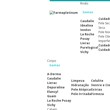
Rosto
Gamas
Cuidad
Caudalie
Pele Sec
Idealina
Seca
Innéov
Pele No
La Roche
Pele Ole
Posay
Imperfe
Lierac
Cuidad
Purelogicol
Cuidad
Vichy
Corpo
Gamas
A-Derma
Caudalie
Limpeza
Celulite
Lierac
Hidratação
Ventre e Ci
Depuralina
Pele Atópica
Estrias
Elancyl
Pele Irritada
Firmeza
Guam
La Roche Posay
Vichy
Cabelo