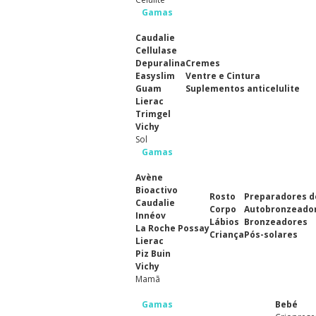
Gamas
Caudalie
Cellulase
Depuralina
Cremes
Easyslim
Ventre e Cintura
Guam
Suplementos anticelulite
Lierac
Trimgel
Vichy
Sol
Gamas
Avène
Bioactivo
Rosto
Preparadores d
Caudalie
Corpo
Autobronzeado
Innéov
Lábios
Bronzeadores
La Roche Possay
Criança
Pós-solares
Lierac
Piz Buin
Vichy
Mamã
Gamas
Bebé