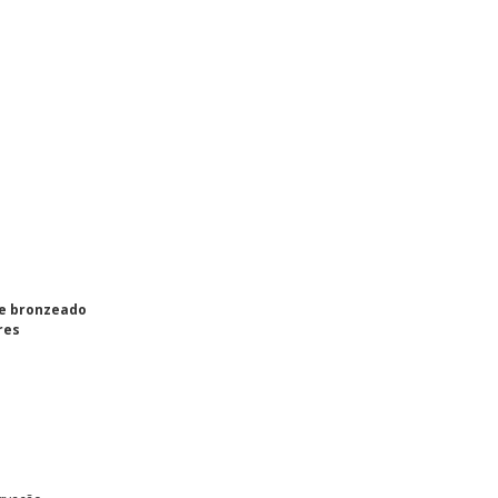
e bronzeado
res