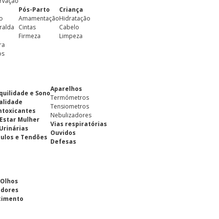
rvação
Pós-Parto
Criança
o
Amamentação
Hidratação
ralda
Cintas
Cabelo
Firmeza
Limpeza
ra
os
Aparelhos
quilidade e Sono
Termómetros
alidade
Tensiometros
ntoxicantes
Nebulizadores
Estar Mulher
Vias respiratórias
 Urinárias
Ouvidos
ulos e Tendões
Defesas
 Olhos
adores
cimento