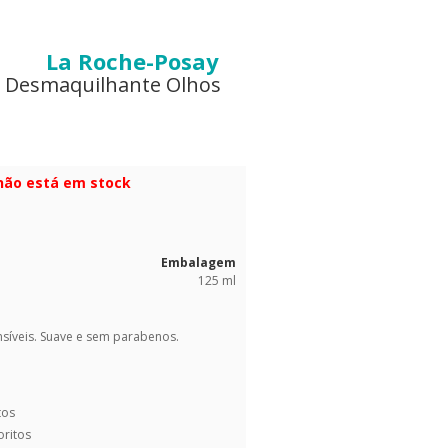
La Roche-Posay
y Desmaquilhante Olhos
 não está em stock
Embalagem
125 ml
síveis. Suave e sem parabenos.
tos
oritos