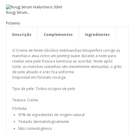
Rougj Sérum...
Próximo
Descrição
Complementos
Ingredientes
Modo de Utilização
Eco-Responsabilidade
O Creme de Noite Glicólico Antimanchas Vinoperfect corrige as
manchas e atua como um peeling suave durante a noite para
revelar uma pele fresca e luminosa ao acordar. Noite após
noite, as manchas castanhas são visivelmente atenuadas, o grão
de pele alisado e a tez fica uniforme.
Disponível em formato recarga.
Tipo de pele:
Todos os tipos de pele
Textura:
Creme
Fórmula:
97% de ingredientes de origem natural
Testado dermatologicamente
Não comedogénico