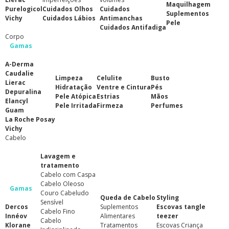
Maquilhagem
Purelogicol
Cuidados Olhos
Cuidados
Suplementos
Vichy
Cuidados Lábios
Antimanchas
Pele
Cuidados Antifadiga
Corpo
Gamas
A-Derma
Caudalie
Limpeza
Celulite
Busto
Lierac
Hidratação
Ventre e Cintura
Pés
Depuralina
Pele Atópica
Estrias
Mãos
Elancyl
Pele Irritada
Firmeza
Perfumes
Guam
La Roche Posay
Vichy
Cabelo
Lavagem e
tratamento
Cabelo com Caspa
Cabelo Oleoso
Gamas
Couro Cabeludo
Queda de Cabelo
Styling
Sensível
Dercos
Suplementos
Escovas tangle
Cabelo Fino
Innéov
Alimentares
teezer
Cabelo
Klorane
Tratamentos
Escovas Criança