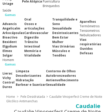
Pele Atópica
Puericultura
Uriage
Brinquedos
Saúde
Gamas
Oral
Tranquilidade e
Aparelhos
Advancis
Ossos e
Sono
Termómetros
Angelicalm
articulações
Sexualidade
Tensiometros
Arkocápsulas
Cardiovascular
Desintoxicantes
Nebulizadores
Bioactivo
Digestão
Bem Estar
Vias
Bexident
Trânsito
Mulher
respiratórias
Elgydium
Intestinal
Vias Urinárias
Ouvidos
Elmex
Memória e
Músculos e
Defesas
Solgar
Vitalidade
Tendões
Homem
Gamas
Limpeza
Contorno de Olhos
Lierac
Desodorizantes
Autobronzeadores
Vichy
Hidratação
Antienvelhecimento
Control
Barbear e Suavizar
Sexualidade
Durex
Home
>
Pele Desidratada
>
Caudalie Vinoperfect Creme de Noite
Glicólico Antimanchas
Caudalie
Caudalie Vinoperfect Creme de Noite