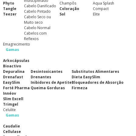
Indisciplinado
Phyto
Champôs
Aqua Splash
Cabelo Danificado
Tangle
Coloração
Compact
Cabelo Pintado
Teezer
Sol
Elite
Cabelo Seco ou
Muito seco
Cabelo Normal
Cabelos com
Reflexos
Emagrecimento
Gamas
Arkocápsulas
Bioactivo
Depuralina
Desintoxicantes
Substitutos Alimentares
Drenafast
Drenantes
Dieta EasySlim
EasySlim
Inibidores de Apetite
Bloqueadores de Absorção
Forté Pharma
Queima Gorduras
Firmeza
Innéov
Slim Excell
Trimgel
Celulite
Gamas
Caudalie
Cellulase