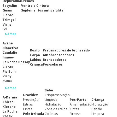
Depuralina
Cremes
Easyslim
Ventre e Cintura
Guam
Suplementos anticelulite
Lierac
Trimgel
Vichy
Sol
Gamas
Avène
Bioactivo
Rosto
Preparadores de bronzeado
Caudalie
Corpo
Autobronzeadores
Innéov
Lábios
Bronzeadores
La Roche Possay
Criança
Pós-solares
Lierac
Piz Buin
Vichy
Mamã
Gamas
Bebé
Gravidez
Criopreservação
A-Derma
Prevenção
Limpeza
Pós-Parto
Criança
Chicco
Estrias
Hidratação
Amamentação
Hidratação
Klorane
Cintas
Zona da Fralda
Cintas
Cabelo
La Roche
Pele Irritada
Colónias
Firmeza
Limpeza
Posay