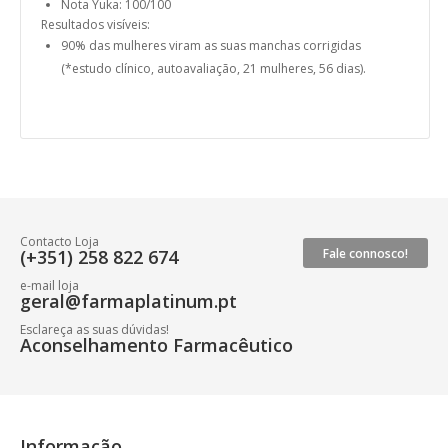
Nota Yuka: 100/100
Resultados visíveis:
90% das mulheres viram as suas manchas corrigidas
(*estudo clínico, autoavaliação, 21 mulheres, 56 dias).
Contacto Loja
(+351) 258 822 674
Fale connosco!
e-mail loja
geral@farmaplatinum.pt
Esclareça as suas dúvidas!
Aconselhamento Farmacêutico
Informação