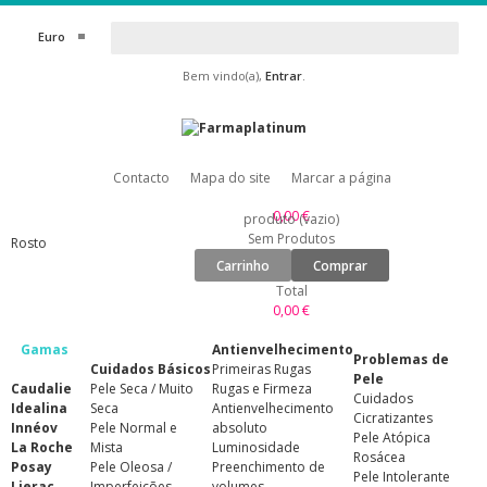
Euro
Bem vindo(a),
Entrar
.
Contacto
Mapa do site
Marcar a página
0,00 €
produto
(vazio)
Sem Produtos
Rosto
Carrinho
Comprar
Total
0,00 €
Gamas
Antienvelhecimento
Problemas de
Cuidados Básicos
Primeiras Rugas
Pele
Caudalie
Pele Seca / Muito
Rugas e Firmeza
Cuidados
Idealina
Seca
Antienvelhecimento
Cicratizantes
Innéov
Pele Normal e
absoluto
Pele Atópica
La Roche
Mista
Luminosidade
Rosácea
Posay
Pele Oleosa /
Preenchimento de
Pele Intolerante
Lierac
Imperfeições
volumes