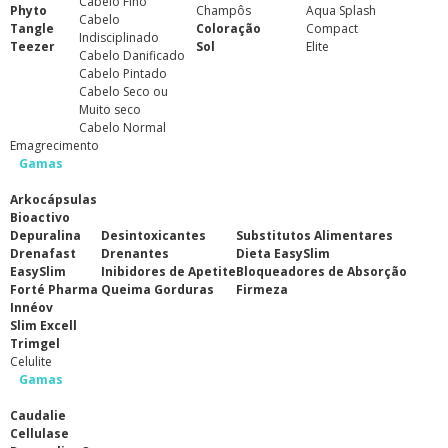
Cabelo Fino
Phyto
Champôs
Aqua Splash
Cabelo
Tangle
Coloração
Compact
Indisciplinado
Teezer
Sol
Elite
Cabelo Danificado
Cabelo Pintado
Cabelo Seco ou
Muito seco
Cabelo Normal
Emagrecimento
Gamas
Arkocápsulas
Bioactivo
Depuralina
Desintoxicantes
Substitutos Alimentares
Drenafast
Drenantes
Dieta EasySlim
EasySlim
Inibidores de Apetite
Bloqueadores de Absorção
Forté Pharma
Queima Gorduras
Firmeza
Innéov
Slim Excell
Trimgel
Celulite
Gamas
Caudalie
Cellulase