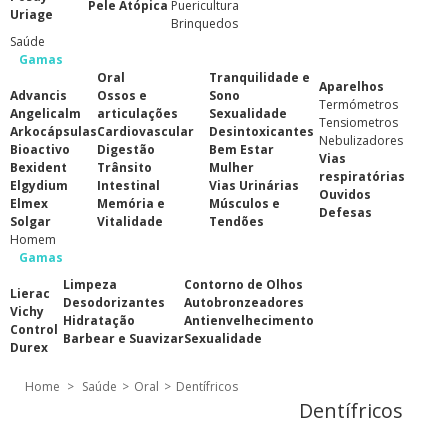
Pele Atópica
Puericultura
Uriage
Brinquedos
Saúde
Gamas
Oral
Tranquilidade e
Aparelhos
Advancis
Ossos e
Sono
Termómetros
Angelicalm
articulações
Sexualidade
Tensiometros
Arkocápsulas
Cardiovascular
Desintoxicantes
Nebulizadores
Bioactivo
Digestão
Bem Estar
Vias
Bexident
Trânsito
Mulher
respiratórias
Elgydium
Intestinal
Vias Urinárias
Ouvidos
Elmex
Memória e
Músculos e
Defesas
Solgar
Vitalidade
Tendões
Homem
Gamas
Limpeza
Contorno de Olhos
Lierac
Desodorizantes
Autobronzeadores
Vichy
Hidratação
Antienvelhecimento
Control
Barbear e Suavizar
Sexualidade
Durex
Home
>
Saúde
>
Oral
>
Dentífricos
Dentífricos