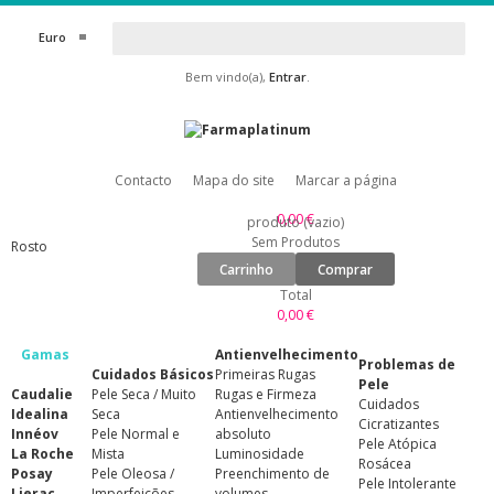
Euro
Bem vindo(a),
Entrar
.
Contacto
Mapa do site
Marcar a página
0,00 €
produto
(vazio)
Sem Produtos
Rosto
Carrinho
Comprar
Total
0,00 €
Gamas
Antienvelhecimento
Problemas de
Cuidados Básicos
Primeiras Rugas
Pele
Caudalie
Pele Seca / Muito
Rugas e Firmeza
Cuidados
Idealina
Seca
Antienvelhecimento
Cicratizantes
Innéov
Pele Normal e
absoluto
Pele Atópica
La Roche
Mista
Luminosidade
Rosácea
Posay
Pele Oleosa /
Preenchimento de
Pele Intolerante
Lierac
Imperfeições
volumes