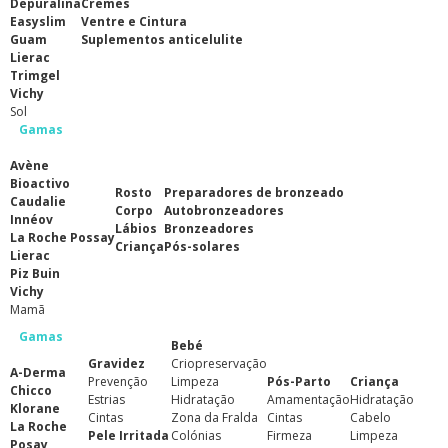
Depuralina
Cremes
Easyslim
Ventre e Cintura
Guam
Suplementos anticelulite
Lierac
Trimgel
Vichy
Sol
Gamas
Avène
Bioactivo
Rosto
Preparadores de bronzeado
Caudalie
Corpo
Autobronzeadores
Innéov
Lábios
Bronzeadores
La Roche Possay
Criança
Pós-solares
Lierac
Piz Buin
Vichy
Mamã
Gamas
Bebé
Gravidez
Criopreservação
A-Derma
Prevenção
Limpeza
Pós-Parto
Criança
Chicco
Estrias
Hidratação
Amamentação
Hidratação
Klorane
Cintas
Zona da Fralda
Cintas
Cabelo
La Roche
Pele Irritada
Colónias
Firmeza
Limpeza
Posay