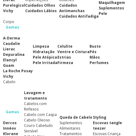
Maquilhagem
Purelogicol
Cuidados Olhos
Cuidados
Suplementos
Vichy
Cuidados Lábios
Antimanchas
Pele
Cuidados Antifadiga
Corpo
Gamas
A-Derma
Caudalie
Limpeza
Celulite
Busto
Lierac
Hidratação
Ventre e Cintura
Pés
Depuralina
Pele Atópica
Estrias
Mãos
Elancyl
Pele Irritada
Firmeza
Perfumes
Guam
La Roche Posay
Vichy
Cabelo
Lavagem e
tratamento
Cabelos com
Reflexos
Gamas
Cabelo com Caspa
Queda de Cabelo
Styling
Cabelo Oleoso
Dercos
Suplementos
Escovas tangle
Couro Cabeludo
Innéov
Alimentares
teezer
Sensível
Klorane
Tratamentos
Escovas Criança