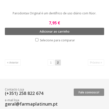
Parodontax Original é um dentífrico de uso diário com flúor.
7,95 €
Adicionar ao carrinho
Selecione para comparar
« Anterior
1
2
Próximo »
Contacto Loja
(+351) 258 822 674
Fale connosco!
e-mail loja
geral@farmaplatinum.pt