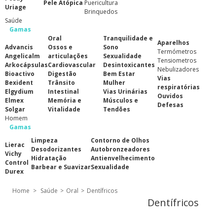
Pele Atópica
Puericultura
Uriage
Brinquedos
Saúde
Gamas
Oral
Tranquilidade e
Aparelhos
Advancis
Ossos e
Sono
Termómetros
Angelicalm
articulações
Sexualidade
Tensiometros
Arkocápsulas
Cardiovascular
Desintoxicantes
Nebulizadores
Bioactivo
Digestão
Bem Estar
Vias
Bexident
Trânsito
Mulher
respiratórias
Elgydium
Intestinal
Vias Urinárias
Ouvidos
Elmex
Memória e
Músculos e
Defesas
Solgar
Vitalidade
Tendões
Homem
Gamas
Limpeza
Contorno de Olhos
Lierac
Desodorizantes
Autobronzeadores
Vichy
Hidratação
Antienvelhecimento
Control
Barbear e Suavizar
Sexualidade
Durex
Home
>
Saúde
>
Oral
>
Dentífricos
Dentífricos