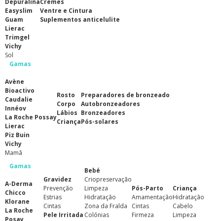
Depuralina
Cremes
Easyslim
Ventre e Cintura
Guam
Suplementos anticelulite
Lierac
Trimgel
Vichy
Sol
Gamas
Avène
Bioactivo
Rosto
Preparadores de bronzeado
Caudalie
Corpo
Autobronzeadores
Innéov
Lábios
Bronzeadores
La Roche Possay
Criança
Pós-solares
Lierac
Piz Buin
Vichy
Mamã
Gamas
Bebé
Gravidez
Criopreservação
A-Derma
Prevenção
Limpeza
Pós-Parto
Criança
Chicco
Estrias
Hidratação
Amamentação
Hidratação
Klorane
Cintas
Zona da Fralda
Cintas
Cabelo
La Roche
Pele Irritada
Colónias
Firmeza
Limpeza
Posay