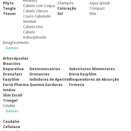
Reflexos
Phyto
Champôs
Aqua Splash
Cabelo com Caspa
Tangle
Coloração
Compact
Cabelo Oleoso
Teezer
Sol
Elite
Couro Cabeludo
Sensível
Cabelo Fino
Cabelo
Indisciplinado
Emagrecimento
Gamas
Arkocápsulas
Bioactivo
Depuralina
Desintoxicantes
Substitutos Alimentares
Drenafast
Drenantes
Dieta EasySlim
EasySlim
Inibidores de Apetite
Bloqueadores de Absorção
Forté Pharma
Queima Gorduras
Firmeza
Innéov
Slim Excell
Trimgel
Celulite
Gamas
Caudalie
Cellulase