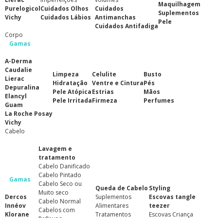
Maquilhagem
Purelogicol
Cuidados Olhos
Cuidados
Suplementos
Vichy
Cuidados Lábios
Antimanchas
Pele
Cuidados Antifadiga
Corpo
Gamas
A-Derma
Caudalie
Limpeza
Celulite
Busto
Lierac
Hidratação
Ventre e Cintura
Pés
Depuralina
Pele Atópica
Estrias
Mãos
Elancyl
Pele Irritada
Firmeza
Perfumes
Guam
La Roche Posay
Vichy
Cabelo
Lavagem e
tratamento
Cabelo Danificado
Cabelo Pintado
Gamas
Cabelo Seco ou
Queda de Cabelo
Styling
Muito seco
Dercos
Suplementos
Escovas tangle
Cabelo Normal
Innéov
Alimentares
teezer
Cabelos com
Klorane
Tratamentos
Escovas Criança