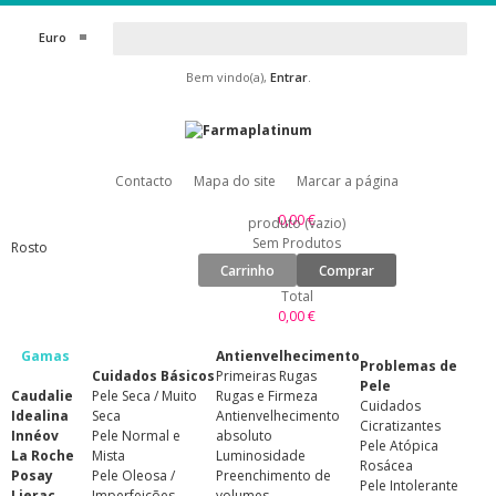
Euro
Bem vindo(a),
Entrar
.
Contacto
Mapa do site
Marcar a página
0,00 €
produto
(vazio)
Sem Produtos
Rosto
Carrinho
Comprar
Total
0,00 €
Gamas
Antienvelhecimento
Problemas de
Cuidados Básicos
Primeiras Rugas
Pele
Caudalie
Pele Seca / Muito
Rugas e Firmeza
Cuidados
Idealina
Seca
Antienvelhecimento
Cicratizantes
Innéov
Pele Normal e
absoluto
Pele Atópica
La Roche
Mista
Luminosidade
Rosácea
Posay
Pele Oleosa /
Preenchimento de
Pele Intolerante
Lierac
Imperfeições
volumes