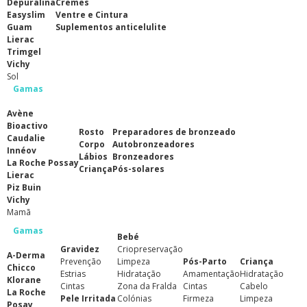
Depuralina
Cremes
Easyslim
Ventre e Cintura
Guam
Suplementos anticelulite
Lierac
Trimgel
Vichy
Sol
Gamas
Avène
Bioactivo
Rosto
Preparadores de bronzeado
Caudalie
Corpo
Autobronzeadores
Innéov
Lábios
Bronzeadores
La Roche Possay
Criança
Pós-solares
Lierac
Piz Buin
Vichy
Mamã
Gamas
Bebé
Gravidez
Criopreservação
A-Derma
Prevenção
Limpeza
Pós-Parto
Criança
Chicco
Estrias
Hidratação
Amamentação
Hidratação
Klorane
Cintas
Zona da Fralda
Cintas
Cabelo
La Roche
Pele Irritada
Colónias
Firmeza
Limpeza
Posay