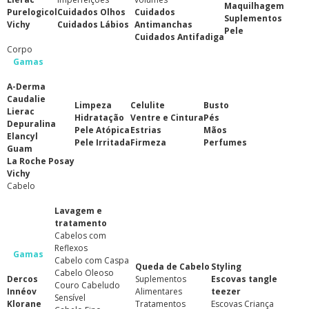
Maquilhagem
Purelogicol
Cuidados Olhos
Cuidados
Suplementos
Vichy
Cuidados Lábios
Antimanchas
Pele
Cuidados Antifadiga
Corpo
Gamas
A-Derma
Caudalie
Limpeza
Celulite
Busto
Lierac
Hidratação
Ventre e Cintura
Pés
Depuralina
Pele Atópica
Estrias
Mãos
Elancyl
Pele Irritada
Firmeza
Perfumes
Guam
La Roche Posay
Vichy
Cabelo
Lavagem e
tratamento
Cabelos com
Reflexos
Gamas
Cabelo com Caspa
Queda de Cabelo
Styling
Cabelo Oleoso
Dercos
Suplementos
Escovas tangle
Couro Cabeludo
Innéov
Alimentares
teezer
Sensível
Klorane
Tratamentos
Escovas Criança