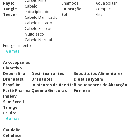
Cabelo Fino
Phyto
Champôs
Aqua Splash
Cabelo
Tangle
Coloração
Compact
Indisciplinado
Teezer
Sol
Elite
Cabelo Danificado
Cabelo Pintado
Cabelo Seco ou
Muito seco
Cabelo Normal
Emagrecimento
Gamas
Arkocápsulas
Bioactivo
Depuralina
Desintoxicantes
Substitutos Alimentares
Drenafast
Drenantes
Dieta EasySlim
EasySlim
Inibidores de Apetite
Bloqueadores de Absorção
Forté Pharma
Queima Gorduras
Firmeza
Innéov
Slim Excell
Trimgel
Celulite
Gamas
Caudalie
Cellulase