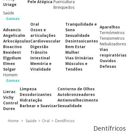
Pele Atópica
Puericultura
Uriage
Brinquedos
Saúde
Gamas
Oral
Tranquilidade e
Aparelhos
Advancis
Ossos e
Sono
Termómetros
Angelicalm
articulações
Sexualidade
Tensiometros
Arkocápsulas
Cardiovascular
Desintoxicantes
Nebulizadores
Bioactivo
Digestão
Bem Estar
Vias
Bexident
Trânsito
Mulher
respiratórias
Elgydium
Intestinal
Vias Urinárias
Ouvidos
Elmex
Memória e
Músculos e
Defesas
Solgar
Vitalidade
Tendões
Homem
Gamas
Limpeza
Contorno de Olhos
Lierac
Desodorizantes
Autobronzeadores
Vichy
Hidratação
Antienvelhecimento
Control
Barbear e Suavizar
Sexualidade
Durex
Home
>
Saúde
>
Oral
>
Dentífricos
Dentífricos