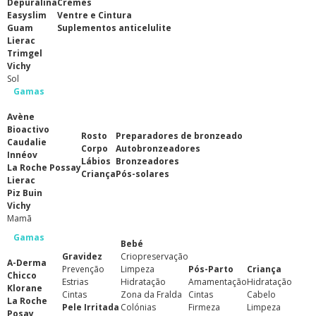
Depuralina
Cremes
Easyslim
Ventre e Cintura
Guam
Suplementos anticelulite
Lierac
Trimgel
Vichy
Sol
Gamas
Avène
Bioactivo
Rosto
Preparadores de bronzeado
Caudalie
Corpo
Autobronzeadores
Innéov
Lábios
Bronzeadores
La Roche Possay
Criança
Pós-solares
Lierac
Piz Buin
Vichy
Mamã
Gamas
Bebé
Gravidez
Criopreservação
A-Derma
Prevenção
Limpeza
Pós-Parto
Criança
Chicco
Estrias
Hidratação
Amamentação
Hidratação
Klorane
Cintas
Zona da Fralda
Cintas
Cabelo
La Roche
Pele Irritada
Colónias
Firmeza
Limpeza
Posay