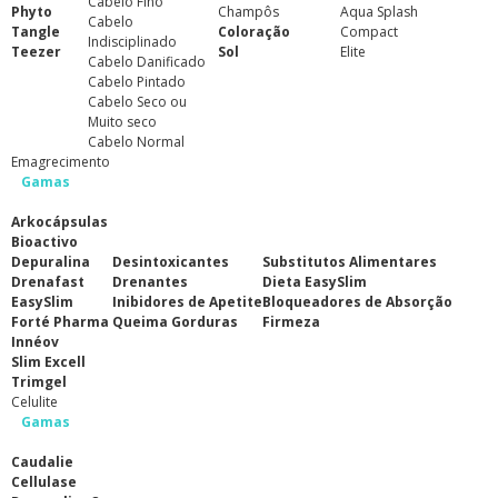
Cabelo Fino
Phyto
Champôs
Aqua Splash
Cabelo
Tangle
Coloração
Compact
Indisciplinado
Teezer
Sol
Elite
Cabelo Danificado
Cabelo Pintado
Cabelo Seco ou
Muito seco
Cabelo Normal
Emagrecimento
Gamas
Arkocápsulas
Bioactivo
Depuralina
Desintoxicantes
Substitutos Alimentares
Drenafast
Drenantes
Dieta EasySlim
EasySlim
Inibidores de Apetite
Bloqueadores de Absorção
Forté Pharma
Queima Gorduras
Firmeza
Innéov
Slim Excell
Trimgel
Celulite
Gamas
Caudalie
Cellulase