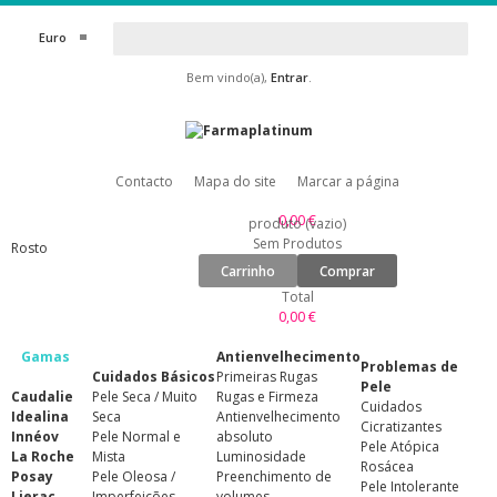
Euro
Bem vindo(a),
Entrar
.
Contacto
Mapa do site
Marcar a página
0,00 €
produto
(vazio)
Sem Produtos
Rosto
Carrinho
Comprar
Total
0,00 €
Gamas
Antienvelhecimento
Problemas de
Cuidados Básicos
Primeiras Rugas
Pele
Caudalie
Pele Seca / Muito
Rugas e Firmeza
Cuidados
Idealina
Seca
Antienvelhecimento
Cicratizantes
Innéov
Pele Normal e
absoluto
Pele Atópica
La Roche
Mista
Luminosidade
Rosácea
Posay
Pele Oleosa /
Preenchimento de
Pele Intolerante
Lierac
Imperfeições
volumes