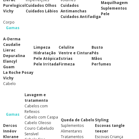
Maquilhagem
Purelogicol
Cuidados Olhos
Cuidados
Suplementos
Vichy
Cuidados Lábios
Antimanchas
Pele
Cuidados Antifadiga
Corpo
Gamas
A-Derma
Caudalie
Limpeza
Celulite
Busto
Lierac
Hidratação
Ventre e Cintura
Pés
Depuralina
Pele Atópica
Estrias
Mãos
Elancyl
Pele Irritada
Firmeza
Perfumes
Guam
La Roche Posay
Vichy
Cabelo
Lavagem e
tratamento
Cabelos com
Reflexos
Gamas
Cabelo com Caspa
Queda de Cabelo
Styling
Cabelo Oleoso
Dercos
Suplementos
Escovas tangle
Couro Cabeludo
Innéov
Alimentares
teezer
Sensível
Klorane
Tratamentos
Escovas Criança