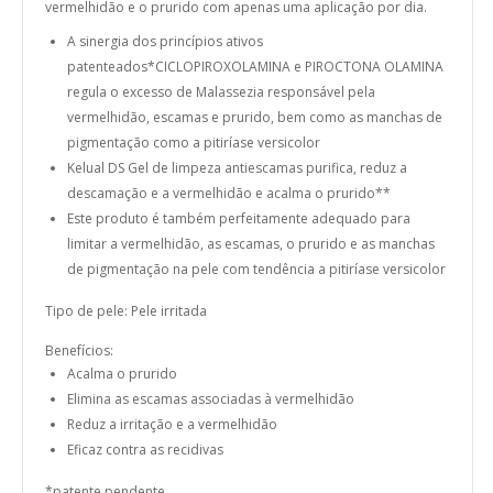
vermelhidão e o prurido com apenas uma aplicação por dia.
A sinergia dos princípios ativos
patenteados*CICLOPIROXOLAMINA e PIROCTONA OLAMINA
regula o excesso de Malassezia responsável pela
vermelhidão, escamas e prurido, bem como as manchas de
pigmentação como a pitiríase versicolor
Kelual DS Gel de limpeza antiescamas purifica, reduz a
descamação e a vermelhidão e acalma o prurido**
Este produto é também perfeitamente adequado para
limitar a vermelhidão, as escamas, o prurido e as manchas
de pigmentação na pele com tendência a pitiríase versicolor
Tipo de pele: Pele irritada
Benefícios:
Acalma o prurido
Elimina as escamas associadas à vermelhidão
Reduz a irritação e a vermelhidão
Eficaz contra as recidivas
*patente pendente