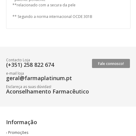
**relacionado com a secura da pele
** Segundo a norma internacional OCDE 301B
Contacto Loja
(+351) 258 822 674
Fale connosco!
e-mail loja
geral@farmaplatinum.pt
Esclareça as suas dúvidas!
Aconselhamento Farmacêutico
Informação
›
Promoções