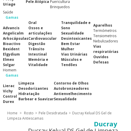
Pele Atópica
Puericultura
Uriage
Brinquedos
Saúde
Gamas
Oral
Tranquilidade e
Aparelhos
Advancis
Ossos e
Sono
Termómetros
Angelicalm
articulações
Sexualidade
Tensiometros
Arkocápsulas
Cardiovascular
Desintoxicantes
Nebulizadores
Bioactivo
Digestão
Bem Estar
Vias
Bexident
Trânsito
Mulher
respiratórias
Elgydium
Intestinal
Vias Urinárias
Ouvidos
Elmex
Memória e
Músculos e
Defesas
Solgar
Vitalidade
Tendões
Homem
Gamas
Limpeza
Contorno de Olhos
Lierac
Desodorizantes
Autobronzeadores
Vichy
Hidratação
Antienvelhecimento
Control
Barbear e Suavizar
Sexualidade
Durex
Home
>
Rosto
>
Pele Desidratada
>
Ducray Kelual DS Gel de
Limpeza Antiescamas
Ducray
Ducray Kelual DS Gel de Limpeza