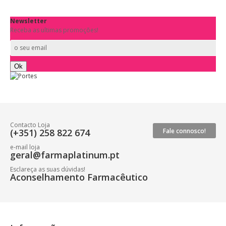
Newsletter
Receba as ultimas promoções!
Contacto Loja
(+351) 258 822 674
Fale connosco!
e-mail loja
geral@farmaplatinum.pt
Esclareça as suas dúvidas!
Aconselhamento Farmacêutico