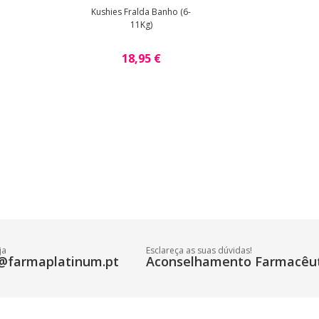
Kushies Fralda Banho (6-
11Kg)
18,95 €
ja
Esclareça as suas dúvidas!
@farmaplatinum.pt
Aconselhamento Farmacêut