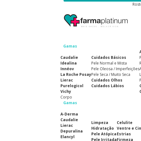
Rost
Gamas
Caudalie
Cuidados Básicos
Idealina
Pele Normal e Mista
Innéov
Pele Oleosa / Imperfeições
La Roche Posay
Pele Seca / Muito Seca
Lierac
Cuidados Olhos
Purelogicol
Cuidados Lábios
Vichy
Corpo
Gamas
A-Derma
Caudalie
Limpeza
Celulite
Lierac
Hidratação
Ventre e Ci
Depuralina
Pele Atópica
Estrias
Elancyl
Pele Irritada
Firmeza