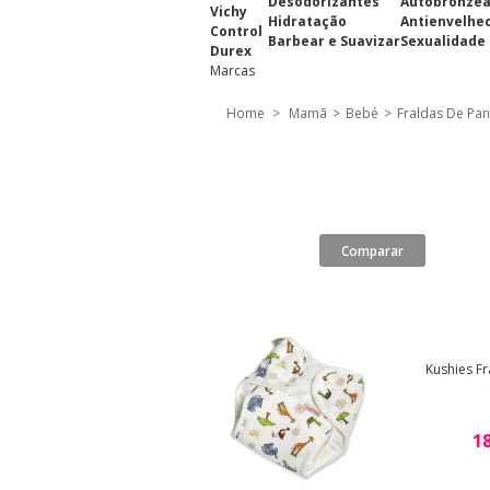
Desodorizantes
Autobronze
Vichy
Hidratação
Antienvelhe
Control
Barbear e Suavizar
Sexualidade
Durex
Marcas
Home
>
Mamã
>
Bebé
>
Fraldas De Pa
Kushies Fr
18