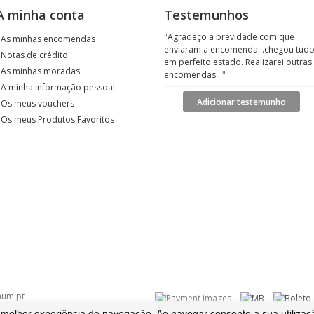
A minha conta
Testemunhos
"
Agradeço a brevidade com que
›
As minhas encomendas
enviaram a encomenda...chegou tud
›
Notas de crédito
em perfeito estado. Realizarei outras
›
As minhas moradas
encomendas...
"
›
A minha informação pessoal
Adicionar testemunho
›
Os meus vouchers
›
Os meus Produtos Favoritos
num.pt
elhor experiência de navegação. Ao navegar consente a sua utilizaç