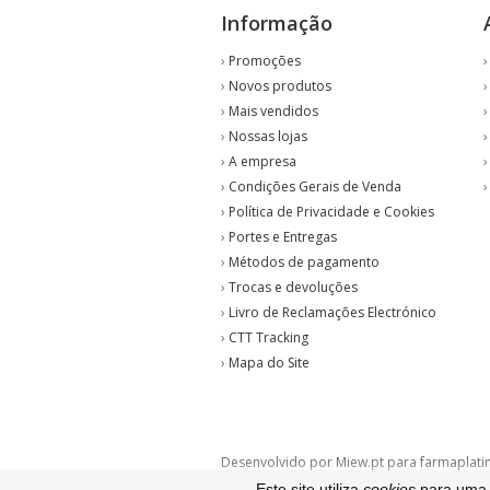
Informação
›
Promoções
›
Novos produtos
›
Mais vendidos
›
Nossas lojas
›
A empresa
›
Condições Gerais de Venda
›
Política de Privacidade e Cookies
›
Portes e Entregas
›
Métodos de pagamento
›
Trocas e devoluções
›
Livro de Reclamações Electrónico
›
CTT Tracking
›
Mapa do Site
Desenvolvido por Miew.pt para farmaplati
Este site utiliza
cookies
para uma m