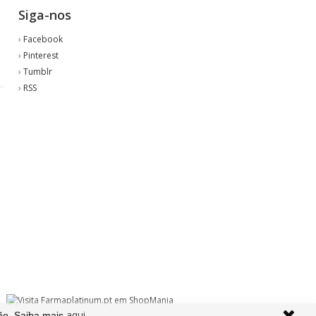
Siga-nos
›
Facebook
o
›
Pinterest
›
Tumblr
›
RSS
aqui
ão. Saiba mais
.