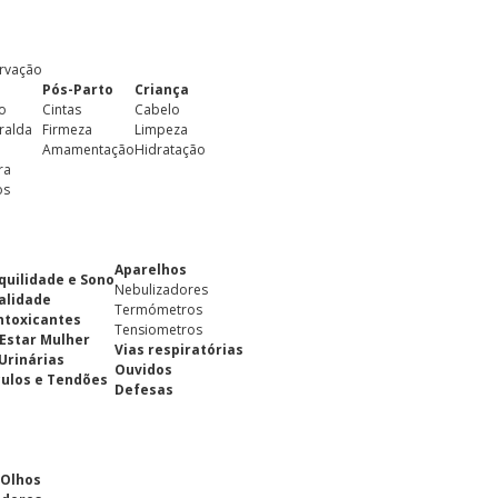
rvação
Pós-Parto
Criança
o
Cintas
Cabelo
ralda
Firmeza
Limpeza
Amamentação
Hidratação
ra
os
Aparelhos
quilidade e Sono
Nebulizadores
alidade
Termómetros
ntoxicantes
Tensiometros
Estar Mulher
Vias respiratórias
 Urinárias
Ouvidos
ulos e Tendões
Defesas
 Olhos