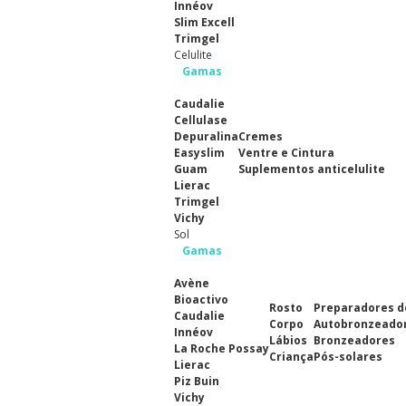
Innéov
Slim Excell
Trimgel
Celulite
Gamas
Caudalie
Cellulase
Depuralina
Cremes
Easyslim
Ventre e Cintura
Guam
Suplementos anticelulite
Lierac
Trimgel
Vichy
Sol
Gamas
Avène
Bioactivo
Rosto
Preparadores d
Caudalie
Corpo
Autobronzeado
Innéov
Lábios
Bronzeadores
La Roche Possay
Criança
Pós-solares
Lierac
Piz Buin
Vichy