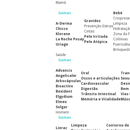
Mamã
Gamas
Bebé
Crioprese
Gravidez
A-Derma
Limpeza
Prevenção Estrias
Chicco
Hidrataçã
Cintas
Klorane
Zona da F
Pele Irritada
La Roche Posay
Colónias
Pele Atópica
Uriage
Puericultu
Brinqued
Saúde
Gamas
Advancis
Oral
Tran
Angelicalm
Ossos e articulações
Sexu
Arkocápsulas
Cardiovascular
Desi
Bioactivo
Digestão
Bem 
Bexident
Trânsito Intestinal
Vias
Elgydium
Memória e Vitalidade
Músc
Elmex
Solgar
Homem
Gamas
Limpeza
Contorno de
Lierac