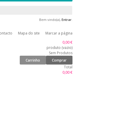
Bem vindo(a),
Entrar
.
ontacto
Mapa do site
Marcar a página
0,00 €
produto
(vazio)
Sem Produtos
Carrinho
Comprar
Total
0,00 €