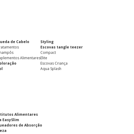
ueda de Cabelo
Styling
ratamentos
Escovas tangle teezer
hampôs
Compact
uplementos Alimentares
Elite
oloração
Escovas Criança
ol
Aqua Splash
titutos Alimentares
a EasySlim
ueadores de Absorção
eza