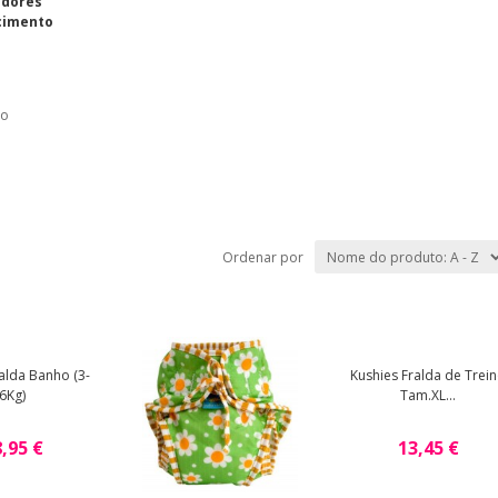
adores
cimento
no
Ordenar por
alda Banho (3-
Kushies Fralda de Trei
6Kg)
Tam.XL...
,95 €
13,45 €