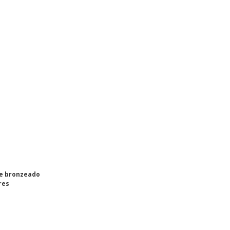
e bronzeado
res