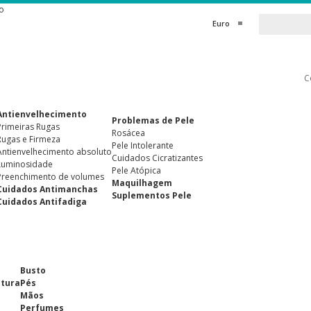
o
Euro
C
Antienvelhecimento
Problemas de Pele
Primeiras Rugas
Rosácea
Rugas e Firmeza
Pele Intolerante
Antienvelhecimento absoluto
Cuidados Cicratizantes
Luminosidade
Pele Atópica
Preenchimento de volumes
Maquilhagem
Cuidados Antimanchas
Suplementos Pele
Cuidados Antifadiga
Busto
ntura
Pés
Mãos
Perfumes