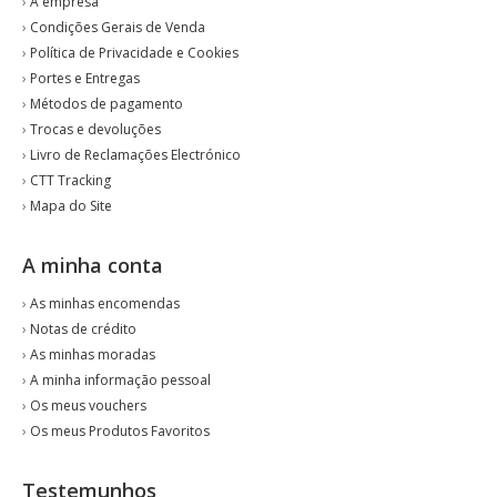
›
A empresa
›
Condições Gerais de Venda
›
Política de Privacidade e Cookies
›
Portes e Entregas
›
Métodos de pagamento
›
Trocas e devoluções
›
Livro de Reclamações Electrónico
›
CTT Tracking
›
Mapa do Site
A minha conta
›
As minhas encomendas
›
Notas de crédito
›
As minhas moradas
›
A minha informação pessoal
›
Os meus vouchers
›
Os meus Produtos Favoritos
Testemunhos