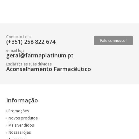
Contacto Loja
(+351) 258 822 674
Fale connosco!
e-mail loja
geral@farmaplatinum.pt
Esclareça as suas dúvidas!
Aconselhamento Farmacêutico
Informação
›
Promoções
›
Novos produtos
›
Mais vendidos
›
Nossas lojas