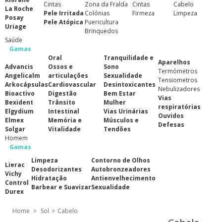
Cintas
Zona da Fralda
Cintas
Cabelo
La Roche
Pele Irritada
Colónias
Firmeza
Limpeza
Posay
Pele Atópica
Puericultura
Uriage
Brinquedos
Saúde
Gamas
Oral
Tranquilidade e
Aparelhos
Advancis
Ossos e
Sono
Termómetros
Angelicalm
articulações
Sexualidade
Tensiometros
Arkocápsulas
Cardiovascular
Desintoxicantes
Nebulizadores
Bioactivo
Digestão
Bem Estar
Vias
Bexident
Trânsito
Mulher
respiratórias
Elgydium
Intestinal
Vias Urinárias
Ouvidos
Elmex
Memória e
Músculos e
Defesas
Solgar
Vitalidade
Tendões
Homem
Gamas
Limpeza
Contorno de Olhos
Lierac
Desodorizantes
Autobronzeadores
Vichy
Hidratação
Antienvelhecimento
Control
Barbear e Suavizar
Sexualidade
Durex
Home
>
Sol
>
Cabelo