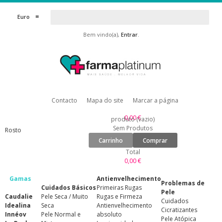
Euro
Bem vindo(a),
Entrar
.
Contacto
Mapa do site
Marcar a página
0,00 €
produto
(vazio)
Sem Produtos
Rosto
Carrinho
Comprar
Total
0,00 €
Gamas
Antienvelhecimento
Problemas de
Cuidados Básicos
Primeiras Rugas
Pele
Caudalie
Pele Seca / Muito
Rugas e Firmeza
Cuidados
Idealina
Seca
Antienvelhecimento
Cicratizantes
Innéov
Pele Normal e
absoluto
Pele Atópica