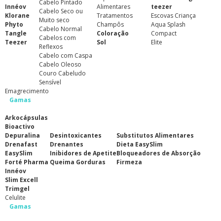
Cabelo Pintado
Innéov
Alimentares
teezer
Cabelo Seco ou
Klorane
Tratamentos
Escovas Criança
Muito seco
Phyto
Champôs
Aqua Splash
Cabelo Normal
Tangle
Coloração
Compact
Cabelos com
Teezer
Sol
Elite
Reflexos
Cabelo com Caspa
Cabelo Oleoso
Couro Cabeludo
Sensível
Emagrecimento
Gamas
Arkocápsulas
Bioactivo
Depuralina
Desintoxicantes
Substitutos Alimentares
Drenafast
Drenantes
Dieta EasySlim
EasySlim
Inibidores de Apetite
Bloqueadores de Absorção
Forté Pharma
Queima Gorduras
Firmeza
Innéov
Slim Excell
Trimgel
Celulite
Gamas