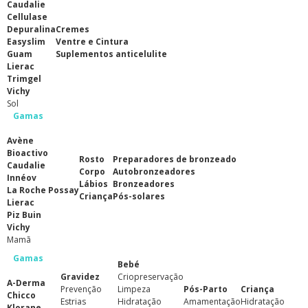
Caudalie
Cellulase
Depuralina
Cremes
Easyslim
Ventre e Cintura
Guam
Suplementos anticelulite
Lierac
Trimgel
Vichy
Sol
Gamas
Avène
Bioactivo
Rosto
Preparadores de bronzeado
Caudalie
Corpo
Autobronzeadores
Innéov
Lábios
Bronzeadores
La Roche Possay
Criança
Pós-solares
Lierac
Piz Buin
Vichy
Mamã
Gamas
Bebé
Gravidez
Criopreservação
A-Derma
Prevenção
Limpeza
Pós-Parto
Criança
Chicco
Estrias
Hidratação
Amamentação
Hidratação
Klorane