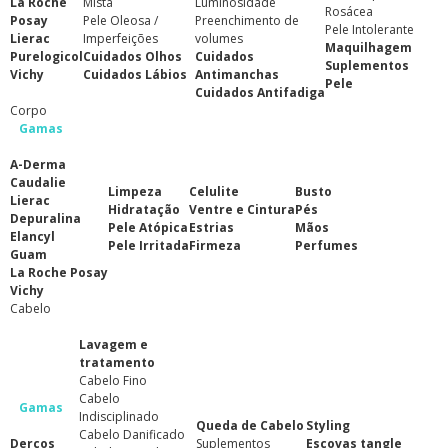
La Roche
Mista
Luminosidade
Rosácea
Posay
Pele Oleosa /
Preenchimento de
Pele Intolerante
Lierac
Imperfeições
volumes
Maquilhagem
Purelogicol
Cuidados Olhos
Cuidados
Suplementos
Vichy
Cuidados Lábios
Antimanchas
Pele
Cuidados Antifadiga
Corpo
Gamas
A-Derma
Caudalie
Limpeza
Celulite
Busto
Lierac
Hidratação
Ventre e Cintura
Pés
Depuralina
Pele Atópica
Estrias
Mãos
Elancyl
Pele Irritada
Firmeza
Perfumes
Guam
La Roche Posay
Vichy
Cabelo
Lavagem e
tratamento
Cabelo Fino
Cabelo
Gamas
Indisciplinado
Queda de Cabelo
Styling
Cabelo Danificado
Dercos
Suplementos
Escovas tangle