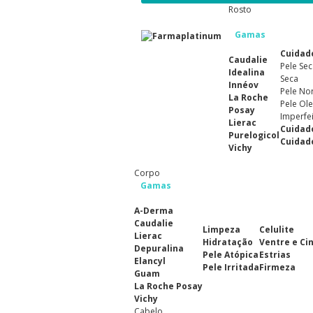
Rosto
Gamas
Cuidad
Caudalie
Pele Sec
Idealina
Seca
Innéov
Pele No
La Roche
Pele Ole
Posay
Imperfe
Lierac
Cuidad
Purelogicol
Cuidad
Vichy
Corpo
Gamas
A-Derma
Caudalie
Limpeza
Celulite
Lierac
Hidratação
Ventre e Ci
Depuralina
Pele Atópica
Estrias
Elancyl
Pele Irritada
Firmeza
Guam
La Roche Posay
Vichy
Cabelo