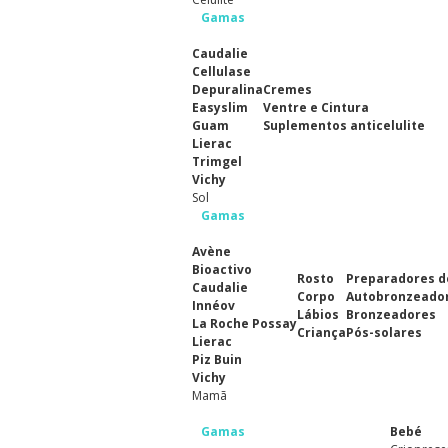
Gamas
Caudalie
Cellulase
Depuralina
Cremes
Easyslim
Ventre e Cintura
Guam
Suplementos anticelulite
Lierac
Trimgel
Vichy
Sol
Gamas
Avène
Bioactivo
Rosto
Preparadores d
Caudalie
Corpo
Autobronzeado
Innéov
Lábios
Bronzeadores
La Roche Possay
Criança
Pós-solares
Lierac
Piz Buin
Vichy
Mamã
Gamas
Bebé