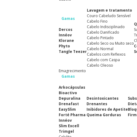
Lavagem e tratamento
Couro Cabeludo Sensível
Gamas
Cabelo Fino
Q
Cabelo Indisciplinado
Dercos
S
Cabelo Danificado
Innéov
T
Cabelo Pintado
Klorane
C
Cabelo Seco ou Muito seco
Phyto
C
Cabelo Normal
Tangle Teezer
S
Cabelos com Reflexos
Cabelo com Caspa
Cabelo Oleoso
Emagrecimento
Gamas
Arkocápsulas
Bioactivo
Depuralina
Desintoxicantes
Subs
Drenafast
Drenantes
Diet
EasySlim
Inibidores de Apetite
Bloq
Forté Pharma
Queima Gorduras
Firm
Innéov
Slim Excell
Trimgel
Celulite