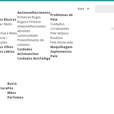
Euro
Antienvelhecimento
Problemas de
Primeiras Rugas
os Básicos
Pele
Rugas e Firmeza
a / Muito
Cuidados
Antienvelhecimento
Cicratizantes
C
absoluto
rmal e Mista
Pele Atópica
Luminosidade
osa /
Rosácea
Preenchimento de
ições
Pele Intolerante
volumes
os Olhos
Maquilhagem
Cuidados
os Lábios
Suplementos
Antimanchas
Pele
Cuidados Antifadiga
Busto
ntura
Pés
Mãos
Perfumes