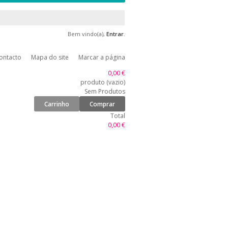
Bem vindo(a),
Entrar
.
ontacto
Mapa do site
Marcar a página
0,00 €
produto
(vazio)
Sem Produtos
Carrinho
Comprar
Total
0,00 €