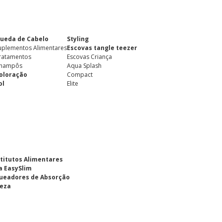
ueda de Cabelo
Styling
uplementos Alimentares
Escovas tangle teezer
ratamentos
Escovas Criança
hampôs
Aqua Splash
oloração
Compact
ol
Elite
titutos Alimentares
a EasySlim
ueadores de Absorção
eza