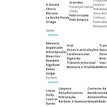
Crioprese
Gravidez
A-Derma
Limpeza
Prevenção Estrias
Chicco
Hidrataçã
Cintas
Klorane
Zona da F
Pele Irritada
La Roche Posay
Colónias
Pele Atópica
Uriage
Puericultu
Brinqued
Saúde
Gamas
Advancis
Oral
Tran
Angelicalm
Ossos e articulações
Sexu
Arkocápsulas
Cardiovascular
Desi
Bioactivo
Digestão
Bem 
Bexident
Trânsito Intestinal
Vias
Elgydium
Memória e Vitalidade
Músc
Elmex
Solgar
Homem
Gamas
Limpeza
Contorno de
Lierac
Desodorizantes
Autobronze
Vichy
Hidratação
Antienvelhe
Control
Barbear e Suavizar
Sexualidade
Durex