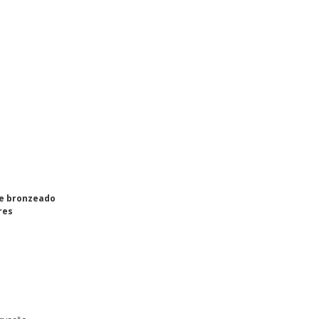
e bronzeado
res