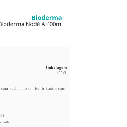
Bioderma
Bioderma Nodé A 400ml
Embalagem
400ML
couro cabeludo sensível, irritado e com
tos
oritos