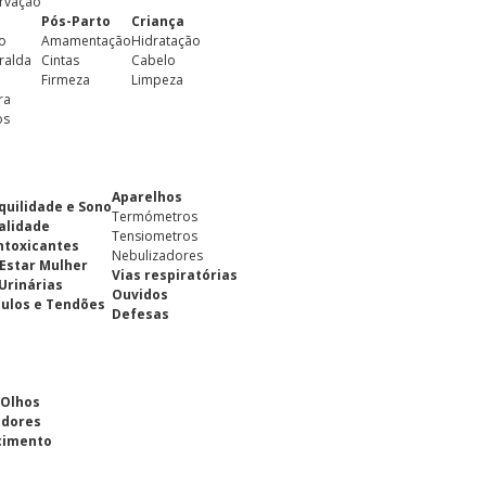
rvação
Pós-Parto
Criança
o
Amamentação
Hidratação
ralda
Cintas
Cabelo
Firmeza
Limpeza
ra
os
Aparelhos
quilidade e Sono
Termómetros
alidade
Tensiometros
ntoxicantes
Nebulizadores
Estar Mulher
Vias respiratórias
 Urinárias
Ouvidos
ulos e Tendões
Defesas
 Olhos
adores
cimento