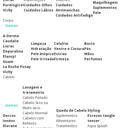
Maquilhagem
Purelogicol
Cuidados Olhos
Cuidados
Suplementos
Vichy
Cuidados Lábios
Antimanchas
Pele
Cuidados Antifadiga
Corpo
Gamas
A-Derma
Caudalie
Limpeza
Celulite
Busto
Lierac
Hidratação
Ventre e Cintura
Pés
Depuralina
Pele Atópica
Estrias
Mãos
Elancyl
Pele Irritada
Firmeza
Perfumes
Guam
La Roche Posay
Vichy
Cabelo
Lavagem e
tratamento
Cabelo Pintado
Cabelo Seco ou
Gamas
Muito seco
Queda de Cabelo
Styling
Cabelo Normal
Dercos
Suplementos
Escovas tangle
Cabelos com
Innéov
Alimentares
teezer
Reflexos
Klorane
Tratamentos
Aqua Splash