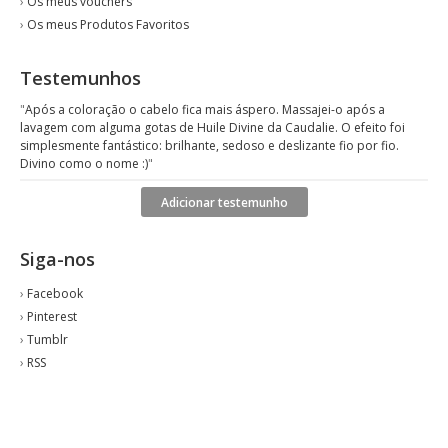
›
Os meus vouchers
›
Os meus Produtos Favoritos
Testemunhos
"
Após a coloração o cabelo fica mais áspero. Massajei-o após a
lavagem com alguma gotas de Huile Divine da Caudalie. O efeito foi
simplesmente fantástico: brilhante, sedoso e deslizante fio por fio.
Divino como o nome :)
"
Adicionar testemunho
Siga-nos
›
Facebook
›
Pinterest
›
Tumblr
›
RSS