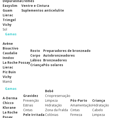
Depuralina
Cremes
Easyslim
Ventre e Cintura
Guam
Suplementos anticelulite
Lierac
Trimgel
Vichy
Sol
Gamas
Avène
Bioactivo
Rosto
Preparadores de bronzeado
Caudalie
Corpo
Autobronzeadores
Innéov
Lábios
Bronzeadores
La Roche Possay
Criança
Pós-solares
Lierac
Piz Buin
Vichy
Mamã
Gamas
Bebé
Gravidez
Criopreservação
A-Derma
Prevenção
Limpeza
Pós-Parto
Criança
Chicco
Estrias
Hidratação
Amamentação
Hidratação
Klorane
Cintas
Zona da Fralda
Cintas
Cabelo
La Roche
Pele Irritada
Colónias
Firmeza
Limpeza
Posay