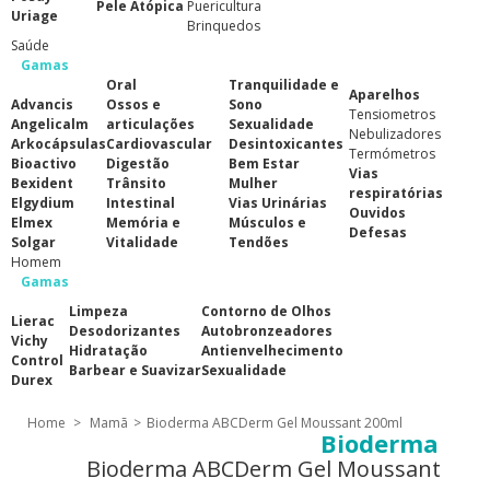
Pele Atópica
Puericultura
Uriage
Brinquedos
Saúde
Gamas
Oral
Tranquilidade e
Aparelhos
Advancis
Ossos e
Sono
Tensiometros
Angelicalm
articulações
Sexualidade
Nebulizadores
Arkocápsulas
Cardiovascular
Desintoxicantes
Termómetros
Bioactivo
Digestão
Bem Estar
Vias
Bexident
Trânsito
Mulher
respiratórias
Elgydium
Intestinal
Vias Urinárias
Ouvidos
Elmex
Memória e
Músculos e
Defesas
Solgar
Vitalidade
Tendões
Homem
Gamas
Limpeza
Contorno de Olhos
Lierac
Desodorizantes
Autobronzeadores
Vichy
Hidratação
Antienvelhecimento
Control
Barbear e Suavizar
Sexualidade
Durex
Home
>
Mamã
>
Bioderma ABCDerm Gel Moussant 200ml
Bioderma
Bioderma ABCDerm Gel Moussant