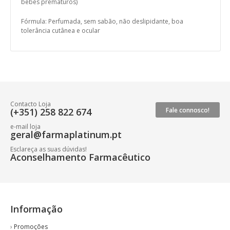
bebés prematuros)
Fórmula: Perfumada, sem sabão, não deslipidante, boa
tolerância cutânea e ocular
Contacto Loja
(+351) 258 822 674
Fale connosco!
e-mail loja
geral@farmaplatinum.pt
Esclareça as suas dúvidas!
Aconselhamento Farmacêutico
Informação
›
Promoções