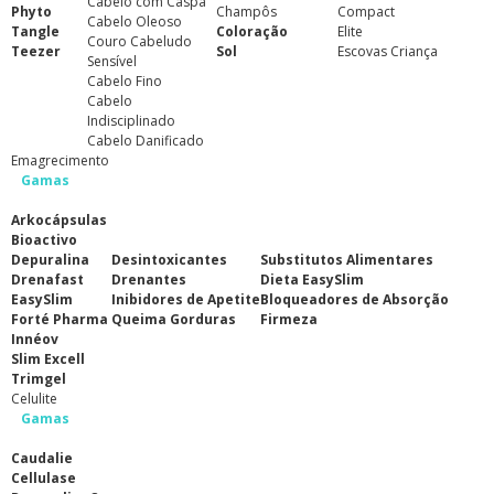
Cabelo com Caspa
Phyto
Champôs
Compact
Cabelo Oleoso
Tangle
Coloração
Elite
Couro Cabeludo
Teezer
Sol
Escovas Criança
Sensível
Cabelo Fino
Cabelo
Indisciplinado
Cabelo Danificado
Emagrecimento
Gamas
Arkocápsulas
Bioactivo
Depuralina
Desintoxicantes
Substitutos Alimentares
Drenafast
Drenantes
Dieta EasySlim
EasySlim
Inibidores de Apetite
Bloqueadores de Absorção
Forté Pharma
Queima Gorduras
Firmeza
Innéov
Slim Excell
Trimgel
Celulite
Gamas
Caudalie
Cellulase