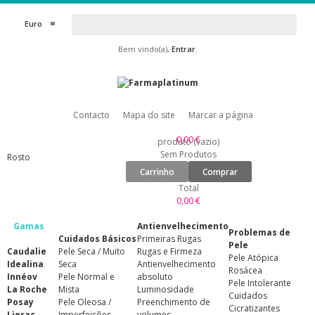
Euro
Bem vindo(a),
Entrar
.
Contacto
Mapa do site
Marcar a página
0,00 €
produto
(vazio)
Sem Produtos
Rosto
Carrinho
Comprar
Total
0,00 €
Gamas
Antienvelhecimento
Problemas de
Cuidados Básicos
Primeiras Rugas
Pele
Caudalie
Pele Seca / Muito
Rugas e Firmeza
Pele Atópica
Idealina
Seca
Antienvelhecimento
Rosácea
Innéov
Pele Normal e
absoluto
Pele Intolerante
La Roche
Mista
Luminosidade
Cuidados
Posay
Pele Oleosa /
Preenchimento de
Cicratizantes
Lierac
Imperfeições
volumes