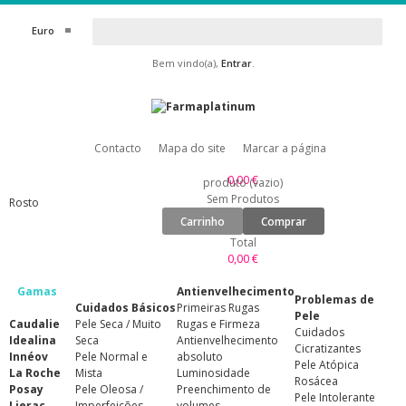
Euro
Bem vindo(a),
Entrar
.
Contacto
Mapa do site
Marcar a página
0,00 €
produto
(vazio)
Sem Produtos
Rosto
Carrinho
Comprar
Total
0,00 €
Gamas
Antienvelhecimento
Problemas de
Cuidados Básicos
Primeiras Rugas
Pele
Caudalie
Pele Seca / Muito
Rugas e Firmeza
Cuidados
Idealina
Seca
Antienvelhecimento
Cicratizantes
Innéov
Pele Normal e
absoluto
Pele Atópica
La Roche
Mista
Luminosidade
Rosácea
Posay
Pele Oleosa /
Preenchimento de
Pele Intolerante
Lierac
Imperfeições
volumes