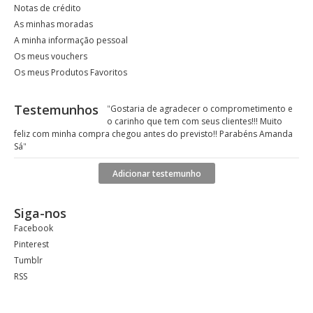
Notas de crédito
As minhas moradas
A minha informação pessoal
Os meus vouchers
Os meus Produtos Favoritos
Testemunhos
"
Gostaria de agradecer o comprometimento e
o carinho que tem com seus clientes!!! Muito
feliz com minha compra chegou antes do previsto!! Parabéns Amanda
Sá
"
Adicionar testemunho
Siga-nos
Facebook
Pinterest
Tumblr
RSS