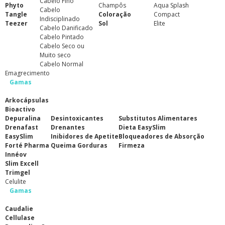
Cabelo Fino
Phyto
Champôs
Aqua Splash
Cabelo
Tangle
Coloração
Compact
Indisciplinado
Teezer
Sol
Elite
Cabelo Danificado
Cabelo Pintado
Cabelo Seco ou
Muito seco
Cabelo Normal
Emagrecimento
Gamas
Arkocápsulas
Bioactivo
Depuralina
Desintoxicantes
Substitutos Alimentares
Drenafast
Drenantes
Dieta EasySlim
EasySlim
Inibidores de Apetite
Bloqueadores de Absorção
Forté Pharma
Queima Gorduras
Firmeza
Innéov
Slim Excell
Trimgel
Celulite
Gamas
Caudalie
Cellulase