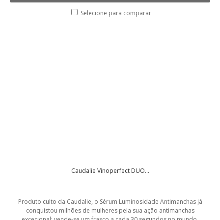
Selecione para comparar
Caudalie Vinoperfect DUO...
Produto culto da Caudalie, o Sérum Luminosidade Antimanchas já
conquistou milhões de mulheres pela sua ação antimanchas
excecional: vende-se um frasco a cada 30 segundos no mundo.