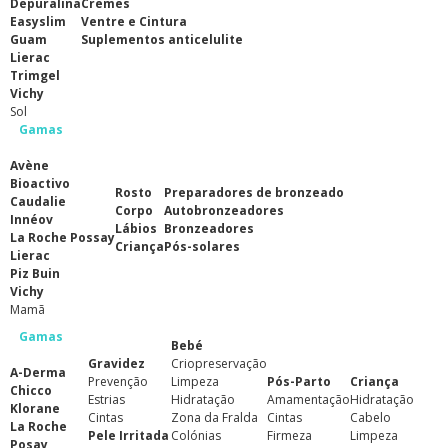
Depuralina
Cremes
Easyslim
Ventre e Cintura
Guam
Suplementos anticelulite
Lierac
Trimgel
Vichy
Sol
Gamas
Avène
Bioactivo
Rosto
Preparadores de bronzeado
Caudalie
Corpo
Autobronzeadores
Innéov
Lábios
Bronzeadores
La Roche Possay
Criança
Pós-solares
Lierac
Piz Buin
Vichy
Mamã
Gamas
Bebé
Gravidez
Criopreservação
A-Derma
Prevenção
Limpeza
Pós-Parto
Criança
Chicco
Estrias
Hidratação
Amamentação
Hidratação
Klorane
Cintas
Zona da Fralda
Cintas
Cabelo
La Roche
Pele Irritada
Colónias
Firmeza
Limpeza
Posay