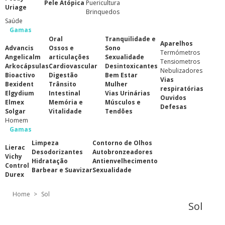
Pele Atópica
Puericultura
Uriage
Brinquedos
Saúde
Gamas
Oral
Tranquilidade e
Aparelhos
Advancis
Ossos e
Sono
Termómetros
Angelicalm
articulações
Sexualidade
Tensiometros
Arkocápsulas
Cardiovascular
Desintoxicantes
Nebulizadores
Bioactivo
Digestão
Bem Estar
Vias
Bexident
Trânsito
Mulher
respiratórias
Elgydium
Intestinal
Vias Urinárias
Ouvidos
Elmex
Memória e
Músculos e
Defesas
Solgar
Vitalidade
Tendões
Homem
Gamas
Limpeza
Contorno de Olhos
Lierac
Desodorizantes
Autobronzeadores
Vichy
Hidratação
Antienvelhecimento
Control
Barbear e Suavizar
Sexualidade
Durex
Home
>
Sol
Sol