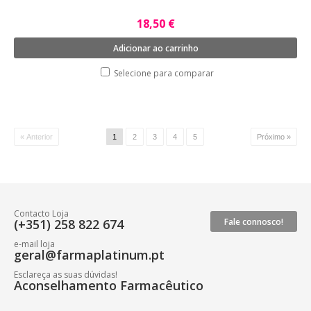
18,50 €
Adicionar ao carrinho
Selecione para comparar
« Anterior
1
2
3
4
5
Próximo »
Contacto Loja
(+351) 258 822 674
Fale connosco!
e-mail loja
geral@farmaplatinum.pt
Esclareça as suas dúvidas!
Aconselhamento Farmacêutico