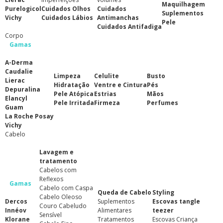
Maquilhagem
Purelogicol
Cuidados Olhos
Cuidados
Suplementos
Vichy
Cuidados Lábios
Antimanchas
Pele
Cuidados Antifadiga
Corpo
Gamas
A-Derma
Caudalie
Limpeza
Celulite
Busto
Lierac
Hidratação
Ventre e Cintura
Pés
Depuralina
Pele Atópica
Estrias
Mãos
Elancyl
Pele Irritada
Firmeza
Perfumes
Guam
La Roche Posay
Vichy
Cabelo
Lavagem e
tratamento
Cabelos com
Reflexos
Gamas
Cabelo com Caspa
Queda de Cabelo
Styling
Cabelo Oleoso
Dercos
Suplementos
Escovas tangle
Couro Cabeludo
Innéov
Alimentares
teezer
Sensível
Klorane
Tratamentos
Escovas Criança