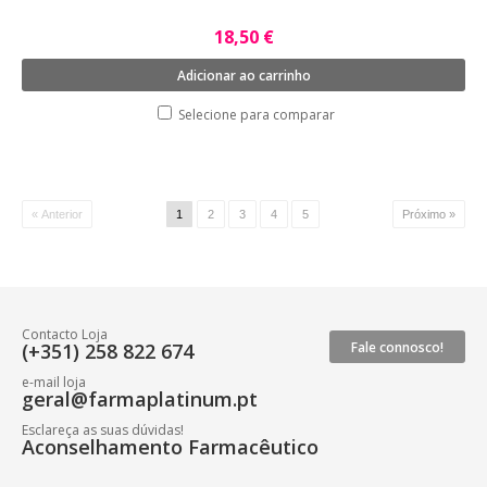
18,50 €
Adicionar ao carrinho
Selecione para comparar
« Anterior
1
2
3
4
5
Próximo »
Contacto Loja
(+351) 258 822 674
Fale connosco!
e-mail loja
geral@farmaplatinum.pt
Esclareça as suas dúvidas!
Aconselhamento Farmacêutico