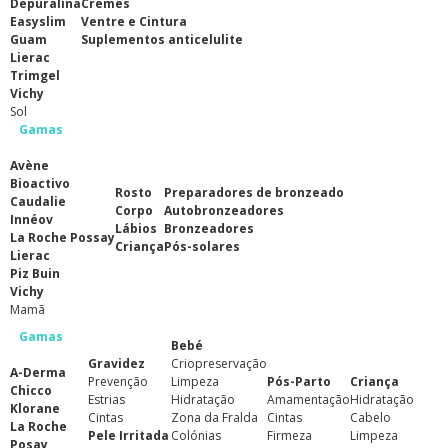
Depuralina
Cremes
Easyslim
Ventre e Cintura
Guam
Suplementos anticelulite
Lierac
Trimgel
Vichy
Sol
Gamas
Avène
Bioactivo
Rosto
Preparadores de bronzeado
Caudalie
Corpo
Autobronzeadores
Innéov
Lábios
Bronzeadores
La Roche Possay
Criança
Pós-solares
Lierac
Piz Buin
Vichy
Mamã
Gamas
Bebé
Gravidez
Criopreservação
A-Derma
Prevenção
Limpeza
Pós-Parto
Criança
Chicco
Estrias
Hidratação
Amamentação
Hidratação
Klorane
Cintas
Zona da Fralda
Cintas
Cabelo
La Roche
Pele Irritada
Colónias
Firmeza
Limpeza
Posay