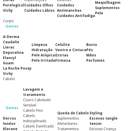
Maquilhagem
Purelogicol
Cuidados Olhos
Cuidados
Suplementos
Vichy
Cuidados Lábios
Antimanchas
Pele
Cuidados Antifadiga
Corpo
Gamas
A-Derma
Caudalie
Limpeza
Celulite
Busto
Lierac
Hidratação
Ventre e Cintura
Pés
Depuralina
Pele Atópica
Estrias
Mãos
Elancyl
Pele Irritada
Firmeza
Perfumes
Guam
La Roche Posay
Vichy
Cabelo
Lavagem e
tratamento
Couro Cabeludo
Sensível
Gamas
Cabelo Fino
Queda de Cabelo
Styling
Cabelo
Dercos
Suplementos
Escovas tangle
Indisciplinado
Innéov
Alimentares
teezer
Cabelo Danificado
Klorane
Tratamentos
Escovas Criança