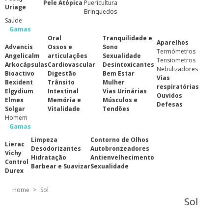
Pele Atópica
Puericultura
Uriage
Brinquedos
Saúde
Gamas
Oral
Tranquilidade e
Aparelhos
Advancis
Ossos e
Sono
Termómetros
Angelicalm
articulações
Sexualidade
Tensiometros
Arkocápsulas
Cardiovascular
Desintoxicantes
Nebulizadores
Bioactivo
Digestão
Bem Estar
Vias
Bexident
Trânsito
Mulher
respiratórias
Elgydium
Intestinal
Vias Urinárias
Ouvidos
Elmex
Memória e
Músculos e
Defesas
Solgar
Vitalidade
Tendões
Homem
Gamas
Limpeza
Contorno de Olhos
Lierac
Desodorizantes
Autobronzeadores
Vichy
Hidratação
Antienvelhecimento
Control
Barbear e Suavizar
Sexualidade
Durex
Home
>
Sol
Sol