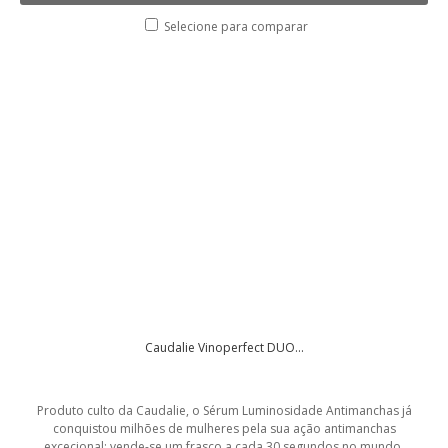
Selecione para comparar
Caudalie Vinoperfect DUO...
Produto culto da Caudalie, o Sérum Luminosidade Antimanchas já
conquistou milhões de mulheres pela sua ação antimanchas
excecional: vende-se um frasco a cada 30 segundos no mundo.