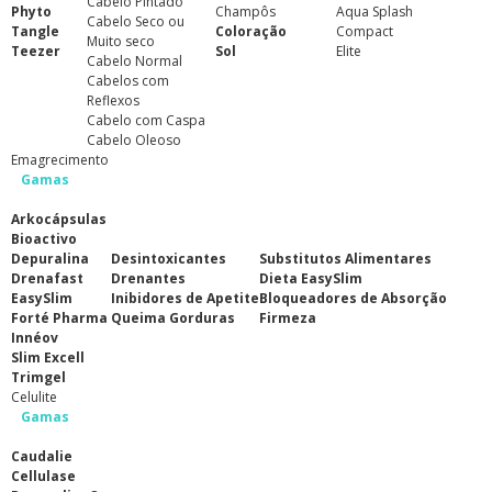
Cabelo Pintado
Phyto
Champôs
Aqua Splash
Cabelo Seco ou
Tangle
Coloração
Compact
Muito seco
Teezer
Sol
Elite
Cabelo Normal
Cabelos com
Reflexos
Cabelo com Caspa
Cabelo Oleoso
Emagrecimento
Gamas
Arkocápsulas
Bioactivo
Depuralina
Desintoxicantes
Substitutos Alimentares
Drenafast
Drenantes
Dieta EasySlim
EasySlim
Inibidores de Apetite
Bloqueadores de Absorção
Forté Pharma
Queima Gorduras
Firmeza
Innéov
Slim Excell
Trimgel
Celulite
Gamas
Caudalie
Cellulase