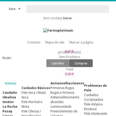
Euro
Bem vindo(a),
Entrar
.
Contacto
Mapa do site
Marcar a página
0,00 €
produto
(vazio)
Sem Produtos
Rosto
Carrinho
Comprar
Total
0,00 €
Gamas
Antienvelhecimento
Problemas de
Cuidados Básicos
Primeiras Rugas
Pele
Caudalie
Pele Seca / Muito
Rugas e Firmeza
Cuidados
Idealina
Seca
Antienvelhecimento
Cicratizantes
Innéov
Pele Normal e
absoluto
Pele Atópica
La Roche
Mista
Luminosidade
Rosácea
Posay
Pele Oleosa /
Preenchimento de
Pele Intolerante
Lierac
Imperfeições
volumes